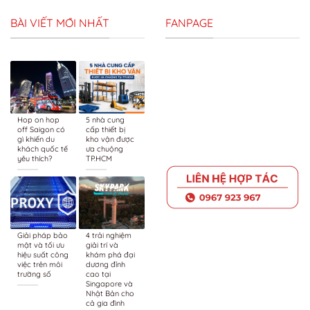
BÀI VIẾT MỚI NHẤT
FANPAGE
Hop on hop
5 nhà cung
off Saigon có
cấp thiết bị
gì khiến du
kho vận được
khách quốc tế
ưa chuộng
yêu thích?
TP.HCM
Giải pháp bảo
4 trải nghiệm
mật và tối ưu
giải trí và
hiệu suất công
khám phá đại
việc trên môi
dương đỉnh
trường số
cao tại
Singapore và
Nhật Bản cho
cả gia đình