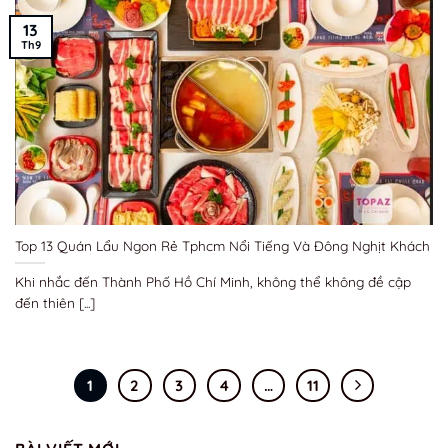
13
Th9
Top 13 Quán Lẩu Ngon Rẻ Tphcm Nổi Tiếng Và Đông Nghịt Khách
Khi nhắc đến Thành Phố Hồ Chí Minh, không thể không đề cập
đến thiên [...]
1
2
3
4
…
11