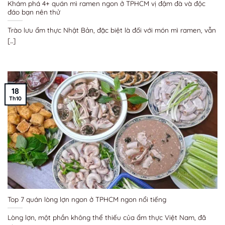
Khám phá 4+ quán mì ramen ngon ở TPHCM vị đậm đà và độc
đáo bạn nên thử
Trào lưu ẩm thực Nhật Bản, đặc biệt là đối với món mì ramen, vẫn
[...]
18
Th10
Top 7 quán lòng lợn ngon ở TPHCM ngon nổi tiếng
Lòng lợn, một phần không thể thiếu của ẩm thực Việt Nam, đã