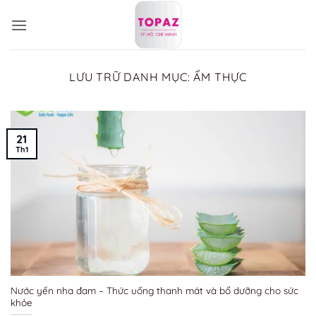
Bỏ
qua
nội
dung
LƯU TRỮ DANH MỤC:
ẨM THỰC
21
Th1
Nước yến nha đam – Thức uống thanh mát và bổ dưỡng cho sức
khỏe