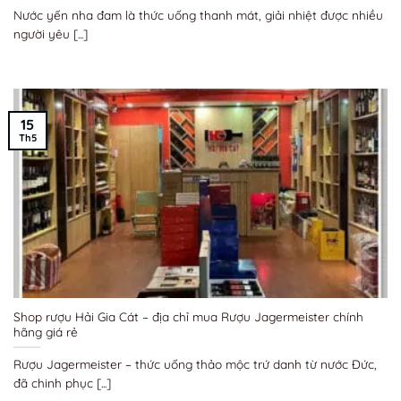
Nước yến nha đam là thức uống thanh mát, giải nhiệt được nhiều
người yêu [...]
15
Th5
Shop rượu Hải Gia Cát – địa chỉ mua Rượu Jagermeister chính
hãng giá rẻ
Rượu Jagermeister – thức uống thảo mộc trứ danh từ nước Đức,
đã chinh phục [...]