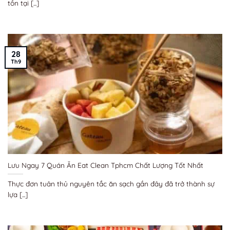
tồn tại [...]
28
Th9
Lưu Ngay 7 Quán Ăn Eat Clean Tphcm Chất Lượng Tốt Nhất
Thực đơn tuân thủ nguyên tắc ăn sạch gần đây đã trở thành sự
lựa [...]