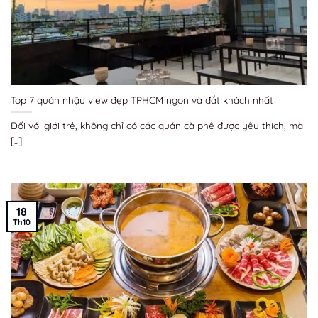
Top 7 quán nhậu view đẹp TPHCM ngon và đắt khách nhất
Đối với giới trẻ, không chỉ có các quán cà phê được yêu thích, mà
[...]
18
Th10