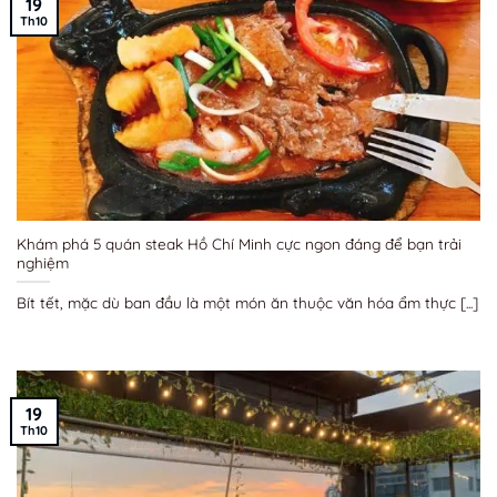
19
Th10
Khám phá 5 quán steak Hồ Chí Minh cực ngon đáng để bạn trải
nghiệm
Bít tết, mặc dù ban đầu là một món ăn thuộc văn hóa ẩm thực [...]
19
Th10