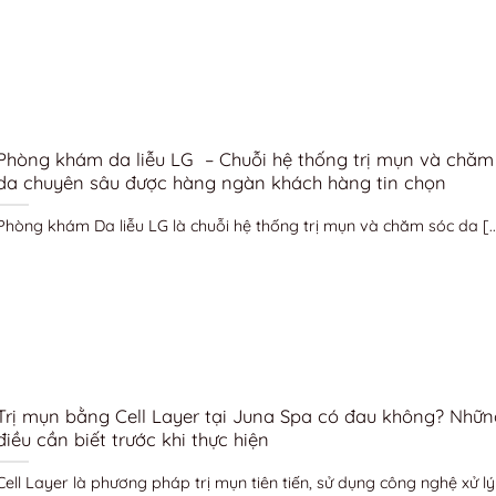
Phòng khám da liễu LG – Chuỗi hệ thống trị mụn và chăm
da chuyên sâu được hàng ngàn khách hàng tin chọn
Phòng khám Da liễu LG là chuỗi hệ thống trị mụn và chăm sóc da [..
Trị mụn bằng Cell Layer tại Juna Spa có đau không? Nhữn
điều cần biết trước khi thực hiện
Cell Layer là phương pháp trị mụn tiên tiến, sử dụng công nghệ xử lý [