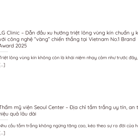
LG Clinic – Dẫn đầu xu hướng triệt lông vùng kín chuẩn y 
với công nghệ “vàng” chiến thắng tại Vietnam No.1 Brand
Award 2025
Triệt lông vùng kín không còn là khái niệm nhạy cảm như trước đây
...]
Thẩm mỹ viện Seoul Center – Địa chỉ tắm trắng uy tín, an 
hiệu quả lâu dài
Nhu cầu tắm trắng không ngừng tăng cao, kéo theo sự ra đời của 
...]