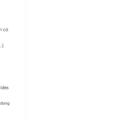
n có
.]
ides
, đang