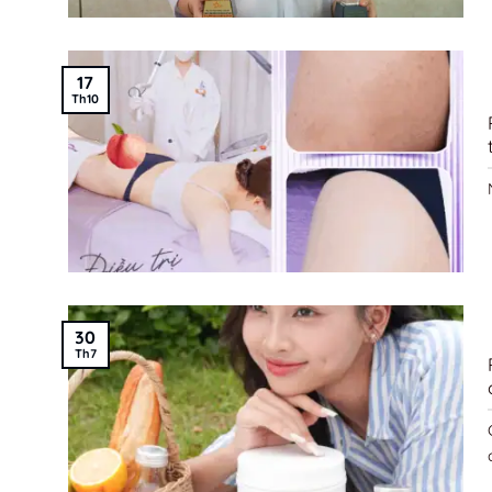
17
Th10
30
Th7