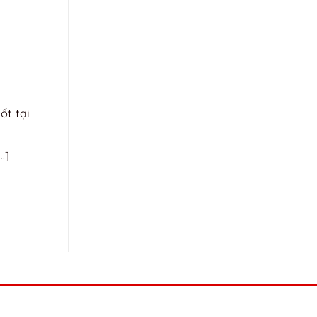
ốt tại
.]