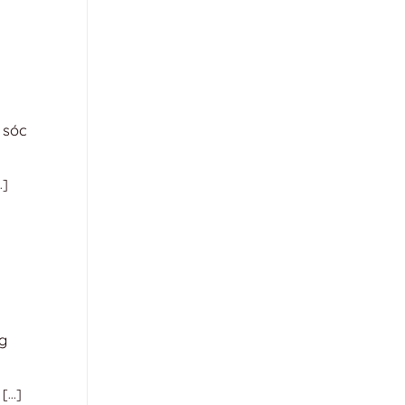
 sóc
.]
g
...]