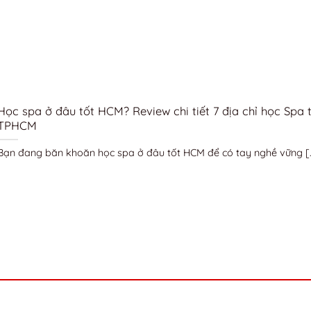
Học spa ở đâu tốt HCM? Review chi tiết 7 địa chỉ học Spa t
TPHCM
Bạn đang băn khoăn học spa ở đâu tốt HCM để có tay nghề vững [..