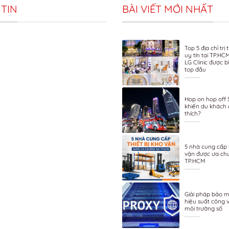
TIN
BÀI VIẾT MỚI NHẤT
Top 5 địa chỉ tr
uy tín tại TP.HC
LG Clinic được 
top đầu
Hop on hop off 
khiến du khách 
thích?
5 nhà cung cấp t
vận được ưa ch
TP.HCM
Giải pháp bảo m
hiệu suất công v
môi trường số