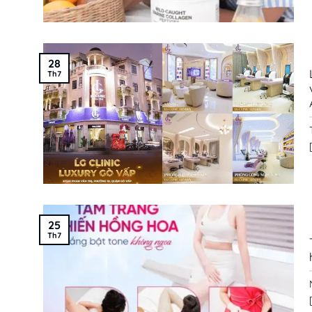
28
Th7
[
25
Th7
[