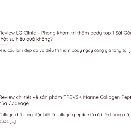
Review LG Clinic – Phòng khám trị thâm body top 1 Sài Gò
thật sự hiệu quả không?
Nhu cầu làm đẹp da và điều trị thâm body ngày càng gia tăng tại [..
Review chi tiết về sản phẩm TPBVSK Marine Collagen Pept
của Codeage
Collagen bổ sung, đặc biệt là collagen peptide từ cá biển hoang dã
được [...]