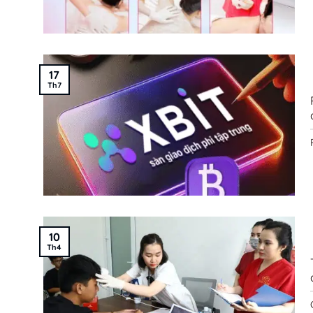
17
Th7
10
Th4