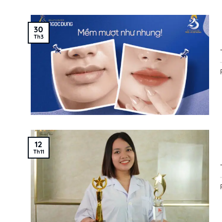
30
Th3
12
Th11