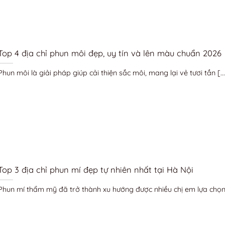
Top 4 địa chỉ phun môi đẹp, uy tín và lên màu chuẩn 2026
Phun môi là giải pháp giúp cải thiện sắc môi, mang lại vẻ tươi tắn [...
Top 3 địa chỉ phun mí đẹp tự nhiên nhất tại Hà Nội
Phun mí thẩm mỹ đã trở thành xu hướng được nhiều chị em lựa chọn [