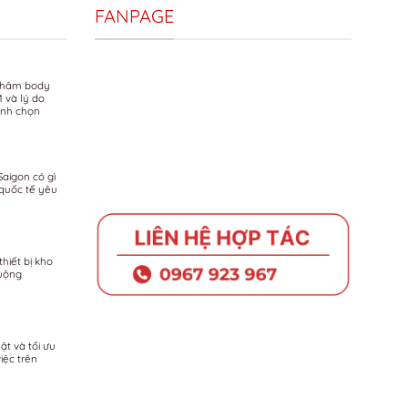
FANPAGE
ị thâm body
M và lý do
bình chọn
Saigon có gì
quốc tế yêu
hiết bị kho
uộng
ật và tối ưu
iệc trên