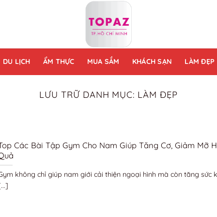
DU LỊCH
ẨM THỰC
MUA SẮM
KHÁCH SẠN
LÀM ĐẸP
LƯU TRỮ DANH MỤC:
LÀM ĐẸP
Top Các Bài Tập Gym Cho Nam Giúp Tăng Cơ, Giảm Mỡ H
Quả
Gym không chỉ giúp nam giới cải thiện ngoại hình mà còn tăng sức 
...]