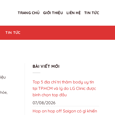
TRANG CHỦ
GIỚI THIỆU
LIÊN HỆ
TIN TỨC
TIN TỨC
BÀI VIẾT MỚI
iệu
Top 5 địa chỉ trị thâm body uy tín
tại TP.HCM và lý do LG Clinic được
khỏe,
bình chọn top đầu
07/08/2026
Hop on hop off Saigon có gì khiến