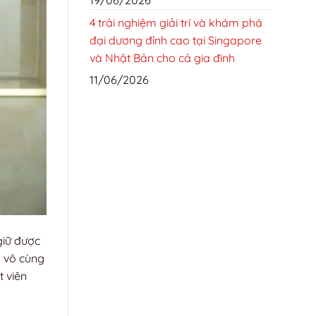
4 trải nghiệm giải trí và khám phá
đại dương đỉnh cao tại Singapore
và Nhật Bản cho cả gia đình
11/06/2026
giữ được
ố vô cùng
t viên