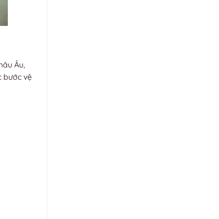
hâu Âu,
c bước vệ