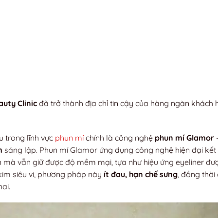
uty Clinic
đã trở thành địa chỉ tin cậy của hàng ngàn khách
u trong lĩnh vực
phun mí
chính là công nghệ
phun mí Glamor
m
sáng lập. Phun mí Glamor ứng dụng công nghệ hiện đại kết
iên mà vẫn giữ được độ mềm mại, tựa như hiệu ứng eyeliner đư
kim siêu vi, phương pháp này
ít đau, hạn chế sưng
, đồng thờ
ai.