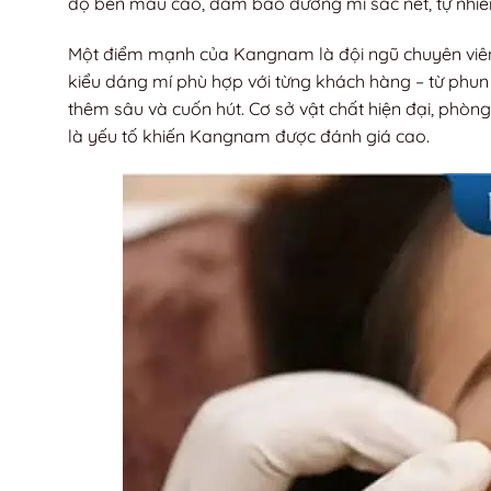
độ bền màu cao, đảm bảo đường mí sắc nét, tự nhiên
Một điểm mạnh của Kangnam là đội ngũ chuyên viên 
kiểu dáng mí phù hợp với từng khách hàng – từ phun
thêm sâu và cuốn hút. Cơ sở vật chất hiện đại, phò
là yếu tố khiến Kangnam được đánh giá cao.