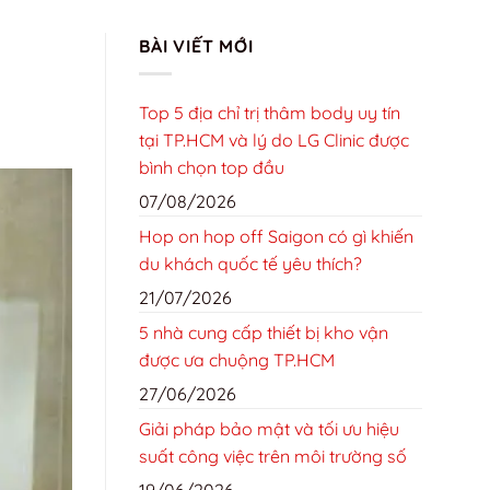
TRANG CHỦ
GIỚI THIỆU
LIÊN HỆ
TIN TỨC
BÀI VIẾT MỚI
TIN TỨC
Top 5 địa chỉ trị thâm body uy tín
tại TP.HCM và lý do LG Clinic được
bình chọn top đầu
07/08/2026
Hop on hop off Saigon có gì khiến
du khách quốc tế yêu thích?
21/07/2026
5 nhà cung cấp thiết bị kho vận
được ưa chuộng TP.HCM
27/06/2026
Giải pháp bảo mật và tối ưu hiệu
suất công việc trên môi trường số
19/06/2026