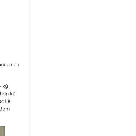
 hàng yêu
– kỹ
 hợp kỹ
ợc kẻ
i đảm