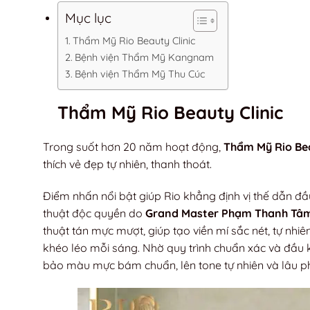
Mục lục
Thẩm Mỹ Rio Beauty Clinic
Bệnh viện Thẩm Mỹ Kangnam
Bệnh viện Thẩm Mỹ Thu Cúc
Thẩm Mỹ Rio Beauty Clinic
Trong suốt hơn 20 năm hoạt động,
Thẩm Mỹ Rio Bea
thích vẻ đẹp tự nhiên, thanh thoát.
Điểm nhấn nổi bật giúp Rio khẳng định vị thế dẫn đầ
thuật độc quyền do
Grand Master Phạm Thanh Tâ
thuật tán mực mượt, giúp tạo viền mí sắc nét, tự nh
khéo léo mỗi sáng. Nhờ quy trình chuẩn xác và đầu 
bảo màu mực bám chuẩn, lên tone tự nhiên và lâu ph