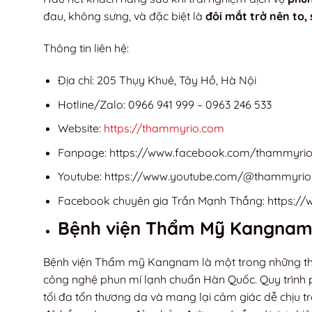
đau, không sưng, và đặc biệt là
đôi mắt trở nên to,
Thông tin liên hệ:
Địa chỉ: 205 Thụy Khuê, Tây Hồ, Hà Nội
Hotline/Zalo: 0966 941 999 – 0963 246 533
Website:
https://thammyrio.com
Fanpage: https://www.facebook.com/thammyri
Youtube: https://www.youtube.com/@thammyrio
Facebook chuyên gia Trần Mạnh Thắng: https://
Bệnh viện Thẩm Mỹ Kangna
Bệnh viện Thẩm mỹ Kangnam là một trong những thươn
công nghệ phun mí lạnh chuẩn Hàn Quốc. Quy trình 
tối đa tổn thương da và mang lại cảm giác dễ chịu 