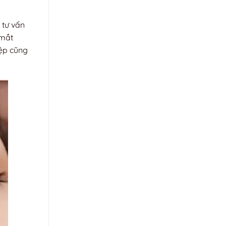
 tư vấn
 mắt
iệp cũng