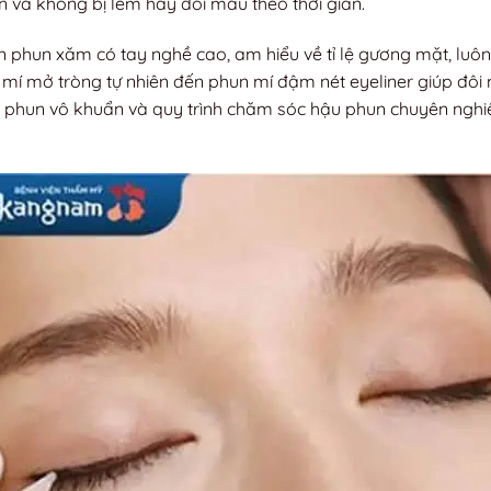
 và không bị lem hay đổi màu theo thời gian.
phun xăm có tay nghề cao, am hiểu về tỉ lệ gương mặt, luôn
 mí mở tròng tự nhiên đến phun mí đậm nét eyeliner giúp đôi
ng phun vô khuẩn và quy trình chăm sóc hậu phun chuyên ngh