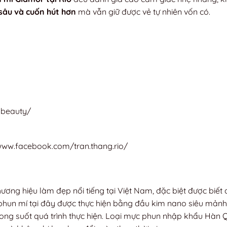
 sâu và cuốn hút hơn
mà vẫn giữ được vẻ tự nhiên vốn có.
obeauty/
www.facebook.com/tran.thang.rio/
m
g hiệu làm đẹp nổi tiếng tại Việt Nam, đặc biệt được biết 
phun mí tại đây được thực hiện bằng đầu kim nano siêu mảnh
trong suốt quá trình thực hiện. Loại mực phun nhập khẩu Hàn 