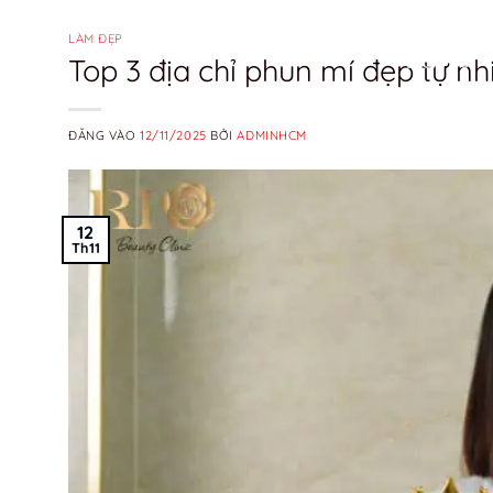
Bỏ
qua
LÀM ĐẸP
Top 3 địa chỉ phun mí đẹp tự nh
DỊCH VỤ
nội
dung
ĐĂNG VÀO
12/11/2025
BỞI
ADMINHCM
12
Th11