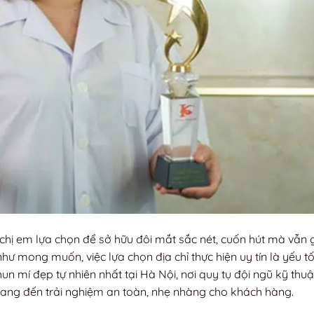
hị em lựa chọn để sở hữu đôi mắt sắc nét, cuốn hút mà vẫn 
như mong muốn, việc lựa chọn địa chỉ thực hiện uy tín là yếu t
hun mí đẹp tự nhiên nhất tại Hà Nội, nơi quy tụ đội ngũ kỹ thuậ
mang đến trải nghiệm an toàn, nhẹ nhàng cho khách hàng.