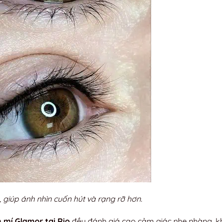
n, giúp ánh nhìn cuốn hút và rạng rỡ hơn.
 mí Glamor tại Rio
đều đánh giá cao cảm giác nhẹ nhàng, 