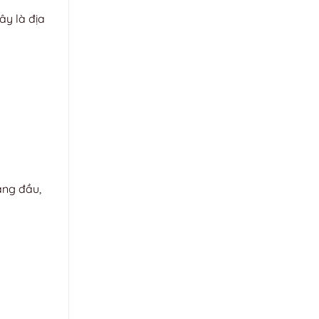
ây là địa
àng đầu,