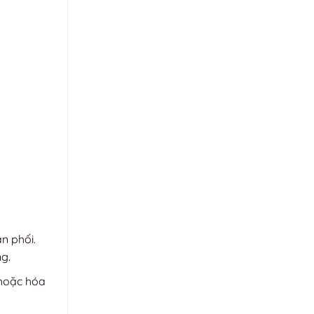
n phối.
g.
 hoặc hóa