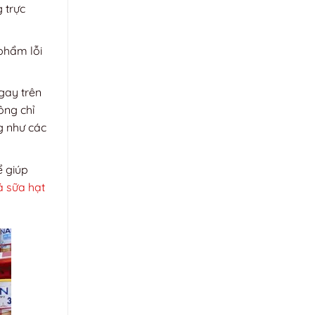
 trực
 phẩm lỗi
gay trên
ông chỉ
g như các
ể giúp
á sữa hạt