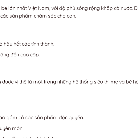
bé lớn nhất Việt Nam, với độ phủ sóng rộng khắp cả nước. Đ
a các sản phẩm chăm sóc cho con.
 hầu hết các tỉnh thành.
hông đến cao cấp.
được vị thế là một trong những hệ thống siêu thị mẹ và bé h
 bao gồm cả các sản phẩm độc quyền.
huyên môn.