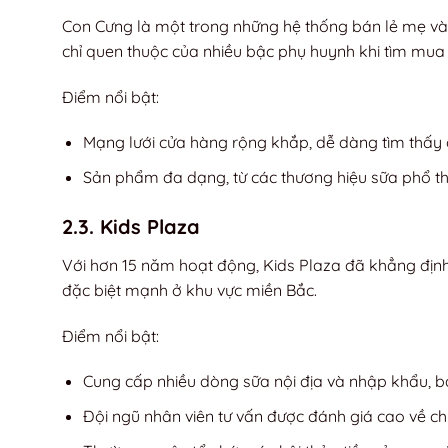
Con Cưng là một trong những hệ thống bán lẻ mẹ và 
chỉ quen thuộc của nhiều bậc phụ huynh khi tìm mu
Điểm nổi bật:
Mạng lưới cửa hàng rộng khắp, dễ dàng tìm thấy ở
Sản phẩm đa dạng, từ các thương hiệu sữa phổ t
2.3. Kids Plaza
Với hơn 15 năm hoạt động, Kids Plaza đã khẳng định 
đặc biệt mạnh ở khu vực miền Bắc.
Điểm nổi bật:
Cung cấp nhiều dòng sữa nội địa và nhập khẩu,
Đội ngũ nhân viên tư vấn được đánh giá cao về c