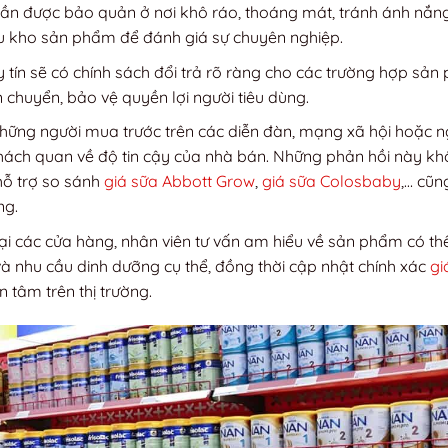
ần được bảo quản ở nơi khô ráo, thoáng mát, tránh ánh nắng
ưu kho sản phẩm để đánh giá sự chuyên nghiệp.
 tín sẽ có chính sách đổi trả rõ ràng cho các trường hợp sản
 chuyển, bảo vệ quyền lợi người tiêu dùng.
những người mua trước trên các diễn đàn, mạng xã hội hoặc n
khách quan về độ tin cậy của nhà bán. Những phản hồi này kh
hỗ trợ so sánh
giá sữa Abbott Grow
,
giá sữa Colosbaby
,… cũn
ng.
ại các cửa hàng, nhân viên tư vấn am hiểu về sản phẩm có th
và nhu cầu dinh dưỡng cụ thể, đồng thời cập nhật chính xác
gi
tâm trên thị trường.