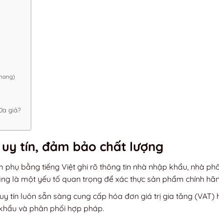
Khang)
ữa giả?
a uy tín, đảm bảo chất lượng
phụ bằng tiếng Việt ghi rõ thông tin nhà nhập khẩu, nhà phâ
g là một yếu tố quan trọng để xác thực sản phẩm chính hãn
uy tín luôn sẵn sàng cung cấp hóa đơn giá trị gia tăng (VAT)
khẩu và phân phối hợp pháp.