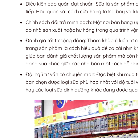
Điều kiện bảo quản đạt chuẩn: Sữa là sản phẩm c
tiếp. Hãy quan sát cách cửa hàng trưng bày và l
Chính sách đổi trả minh bạch: Một nơi bán hàng uy
do nhà sản xuất hoặc hư hỏng trong quá trình vận
Đánh giá tốt từ cộng đồng: Tham khảo ý kiến từ 
trang sản phẩm là cách hiệu quả để có cái nhìn 
giúp bạn đánh giá chất lượng sản phẩm mà còn 
dòng sữa khác giữa các nhà bán một cách dễ dà
Đội ngũ tư vấn có chuyên môn: Đặc biệt khi mua t
bạn chọn được loại sữa phù hợp nhất với độ tuổi 
hay các loại sữa dinh dưỡng khác đang được quan 