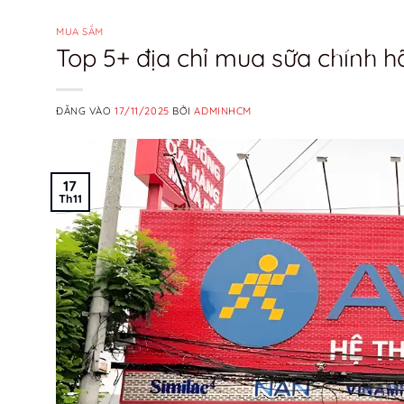
Bỏ
qua
MUA SẮM
Top 5+ địa chỉ mua sữa chính h
DỊCH VỤ
nội
dung
ĐĂNG VÀO
17/11/2025
BỞI
ADMINHCM
17
Th11