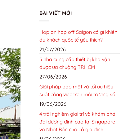
TRANG CHỦ
GIỚI THIỆU
LIÊN HỆ
TIN TỨC
BÀI VIẾT MỚI
TIN TỨC
Hop on hop off Saigon có gì khiến
du khách quốc tế yêu thích?
21/07/2026
5 nhà cung cấp thiết bị kho vận
được ưa chuộng TP.HCM
27/06/2026
Giải pháp bảo mật và tối ưu hiệu
suất công việc trên môi trường số
19/06/2026
4 trải nghiệm giải trí và khám phá
đại dương đỉnh cao tại Singapore
và Nhật Bản cho cả gia đình
11/06/2026