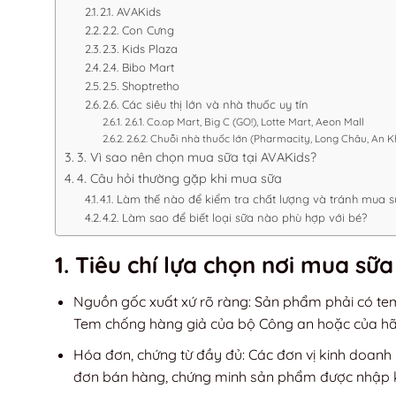
2.1. AVAKids
2.2. Con Cưng
2.3. Kids Plaza
2.4. Bibo Mart
2.5. Shoptretho
2.6. Các siêu thị lớn và nhà thuốc uy tín
2.6.1. Co.op Mart, Big C (GO!), Lotte Mart, Aeon Mall
2.6.2. Chuỗi nhà thuốc lớn (Pharmacity, Long Châu, An 
3. Vì sao nên chọn mua sữa tại AVAKids?
4. Câu hỏi thường gặp khi mua sữa
4.1. Làm thế nào để kiểm tra chất lượng và tránh mua s
4.2. Làm sao để biết loại sữa nào phù hợp với bé?
1. Tiêu chí lựa chọn nơi mua sữ
Nguồn gốc xuất xứ rõ ràng: Sản phẩm phải có tem 
Tem chống hàng giả của bộ Công an hoặc của hãn
Hóa đơn, chứng từ đầy đủ: Các đơn vị kinh doanh 
đơn bán hàng, chứng minh sản phẩm được nhập 