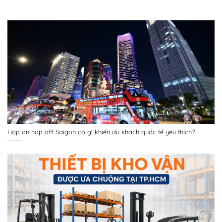
Hop on hop off Saigon có gì khiến du khách quốc tế yêu thích?