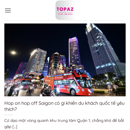
Bỏ
qua
nội
dung
Hop on hop off Saigon có gì khiến du khách quốc tế yêu
thích?
Cứ dạo một vòng quanh khu trung tâm Quận 1, chẳng khó để bắt
gặp [...]