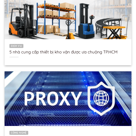
DỊCH VỤ
5 nhà cung cấp thiết bị kho vận được ưa chuộng TP.HCM
CÔNG NGHỆ