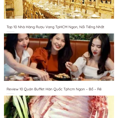
Top 10 Nhà Hàng Rượu Vang TpHCM Ngon, Nổi Tiếng Nhất
Review 10 Quán Buffet Hàn Quốc Tphcm Ngon – Bổ – Rẻ