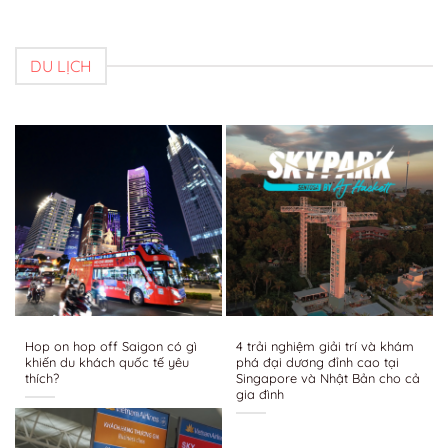
DU LỊCH
Hop on hop off Saigon có gì
4 trải nghiệm giải trí và khám
khiến du khách quốc tế yêu
phá đại dương đỉnh cao tại
thích?
Singapore và Nhật Bản cho cả
gia đình