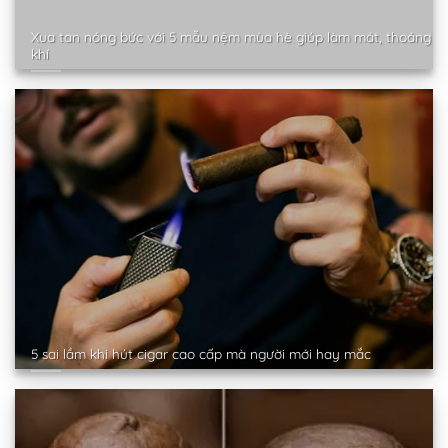
Xua tan nóng bức với 5 mẫu nệm mùa hè giúp làm mát, thoáng
khí
5 sai lầm khi hút cigar cao cấp mà người mới hay mắc