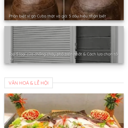
Phân biệt xì gà Cuba thật và giả: 5 dấu hiệu nhận biết
Top 5 loại cửa chống cháy phổ biến nhất & Cách lựa chọn tối
ưu
VĂN HOÁ & LỄ HỘI