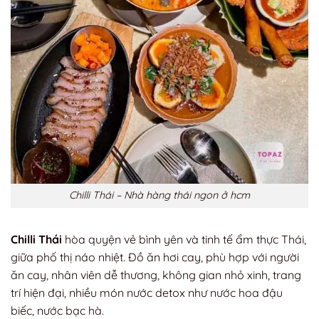
Chilli Thái – Nhà hàng thái ngon ở hcm
Chilli Thái
hòa quyện vẻ bình yên và tinh tế ẩm thực Thái,
giữa phố thị náo nhiệt. Đồ ăn hơi cay, phù hợp với người
ăn cay, nhân viên dễ thương, không gian nhỏ xinh, trang
trí hiện đại, nhiều món nước detox như nước hoa đậu
biếc, nước bạc hà.