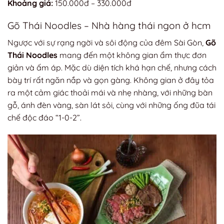
Khoảng giá:
150.000đ – 330.000đ
Gõ Thái Noodles
– Nhà hàng thái ngon ở hcm
Ngược với sự rạng ngời và sôi động của đêm Sài Gòn,
Gõ
Thái Noodles
mang đến một không gian ẩm thực đơn
giản và ấm áp. Mặc dù diện tích khá hạn chế, nhưng cách
bày trí rất ngăn nắp và gọn gàng. Không gian ở đây tỏa
ra một cảm giác thoải mái và nhẹ nhàng, với những bàn
gỗ, ánh đèn vàng, sàn lát sỏi, cùng với những ống đũa tái
chế độc đáo “1-0-2”.