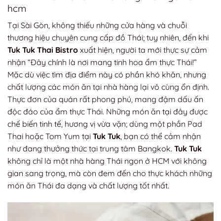
hcm
Tại Sài Gòn, không thiếu những cửa hàng và chuỗi
thương hiệu chuyên cung cấp đồ Thái; tuy nhiên, đến khi
Tuk Tuk
Thai Bistro
xuất hiện, người ta mới thực sự cảm
nhận “Đây chính là nơi mang tinh hoa ẩm thực Thái!”
Mặc dù việc tìm địa điểm này có phần khó khăn, nhưng
chất lượng các món ăn tại nhà hàng lại vô cùng ổn định.
Thực đơn của quán rất phong phú, mang đậm dấu ấn
độc đáo của ẩm thực Thái. Những món ăn tại đây được
chế biến tinh tế, hương vị vừa vặn; dùng một phần Pad
Thai hoặc Tom Yum tại
Tuk Tuk
, bạn có thể cảm nhận
như đang thưởng thức tại trung tâm Bangkok.
Tuk Tuk
không chỉ là một nhà hàng Thái ngon ở HCM với không
gian sang trọng, mà còn đem đến cho thực khách những
món ăn Thái đa dạng và chất lượng tốt nhất.