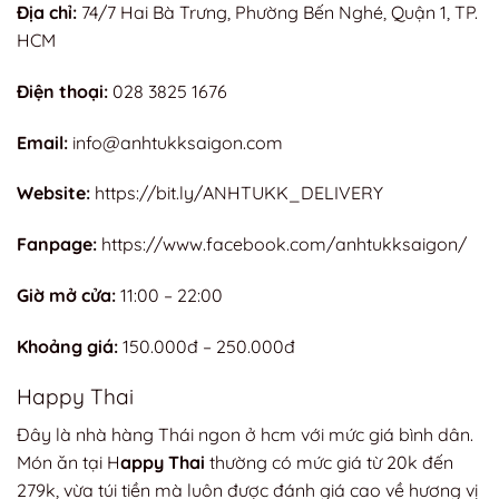
Địa chỉ:
74/7 Hai Bà Trưng, Phường Bến Nghé, Quận 1, TP.
HCM
Điện thoại:
028 3825 1676
Email:
info@anhtukksaigon.com
Website:
https://bit.ly/ANHTUKK_DELIVERY
Fanpage:
https://www.facebook.com/anhtukksaigon/
Giờ mở cửa:
11:00 – 22:00
Khoảng giá:
150.000đ – 250.000đ
Happy Thai
Đây là nhà hàng Thái ngon ở hcm với mức giá bình dân.
Món ăn tại H
appy Thai
thường có mức giá từ 20k đến
279k, vừa túi tiền mà luôn được đánh giá cao về hương vị