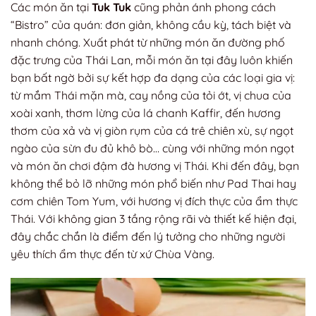
Các món ăn tại
Tuk Tuk
cũng phản ánh phong cách
“Bistro” của quán: đơn giản, không cầu kỳ, tách biệt và
nhanh chóng. Xuất phát từ những món ăn đường phố
đặc trưng của Thái Lan, mỗi món ăn tại đây luôn khiến
bạn bất ngờ bởi sự kết hợp đa dạng của các loại gia vị:
từ mắm Thái mặn mà, cay nồng của tỏi ớt, vị chua của
xoài xanh, thơm lừng của lá chanh Kaffir, đến hương
thơm của xả và vị giòn rụm của cá trê chiên xù, sự ngọt
ngào của sừn đu đủ khô bò… cùng với những món ngọt
và món ăn chơi đậm đà hương vị Thái. Khi đến đây, bạn
không thể bỏ lỡ những món phổ biến như Pad Thai hay
cơm chiên Tom Yum, với hương vị đích thực của ẩm thực
Thái. Với không gian 3 tầng rộng rãi và thiết kế hiện đại,
đây chắc chắn là điểm đến lý tưởng cho những người
yêu thích ẩm thực đến từ xứ Chùa Vàng.