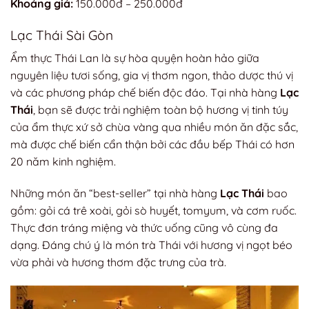
Khoảng giá:
150.000đ – 250.000đ
Lạc Thái Sài Gòn
Ẩm thực Thái Lan là sự hòa quyện hoàn hảo giữa
nguyên liệu tươi sống, gia vị thơm ngon, thảo dược thú vị
và các phương pháp chế biến độc đáo. Tại nhà hàng
Lạc
Thái
, bạn sẽ được trải nghiệm toàn bộ hương vị tinh túy
của ẩm thực xứ sở chùa vàng qua nhiều món ăn đặc sắc,
mà được chế biến cẩn thận bởi các đầu bếp Thái có hơn
20 năm kinh nghiệm.
Những món ăn “best-seller” tại nhà hàng
Lạc Thái
bao
gồm: gỏi cá trê xoài, gỏi sò huyết, tomyum, và cơm ruốc.
Thực đơn tráng miệng và thức uống cũng vô cùng đa
dạng. Đáng chú ý là món trà Thái với hương vị ngọt béo
vừa phải và hương thơm đặc trưng của trà.