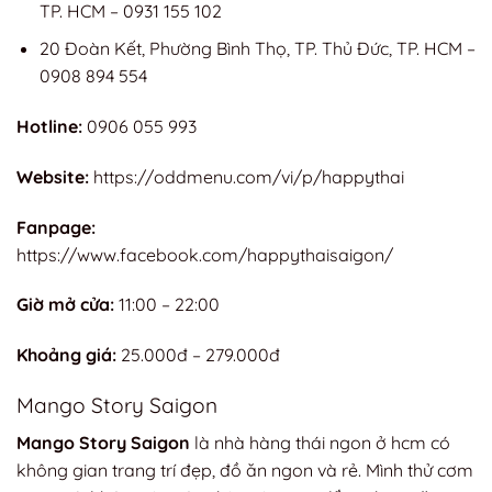
TP. HCM – 0931 155 102
20 Đoàn Kết, Phường Bình Thọ, TP. Thủ Đức, TP. HCM –
0908 894 554
Hotline:
0906 055 993
Website:
https://oddmenu.com/vi/p/happythai
Fanpage:
https://www.facebook.com/happythaisaigon/
Giờ mở cửa:
11:00 – 22:00
Khoảng giá:
25.000đ – 279.000đ
Mango Story Saigon
Mango Story Saigon
là nhà hàng thái ngon ở hcm có
không gian trang trí đẹp, đồ ăn ngon và rẻ. Mình thử cơm