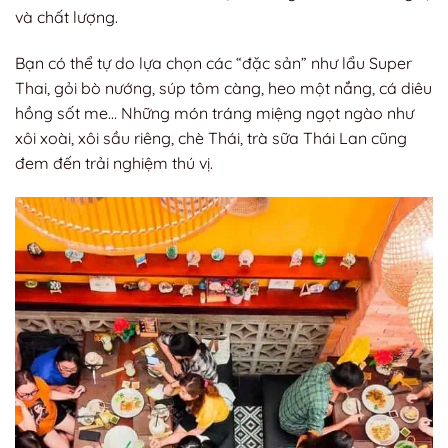
và chất lượng.
Bạn có thể tự do lựa chọn các “đặc sản” như lẩu Super
Thai, gỏi bò nướng, súp tôm càng, heo một nắng, cá diêu
hồng sốt me… Những món tráng miệng ngọt ngào như
xôi xoài, xôi sầu riêng, chè Thái, trà sữa Thái Lan cũng
đem đến trải nghiệm thú vị.