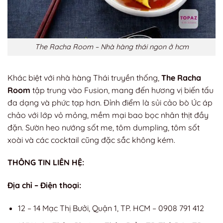
The Racha Room – Nhà hàng thái ngon ở hcm
Khác biệt với nhà hàng Thái truyền thống,
The Racha
Room
tập trung vào Fusion, mang đến hương vị biến tấu
đa dạng và phức tạp hơn. Đỉnh điểm là sủi cảo bò Úc áp
chảo với lớp vỏ mỏng, mềm mại bao bọc nhân thịt đầy
đặn. Sườn heo nướng sốt me, tôm dumpling, tôm sốt
xoài và các cocktail cũng đặc sắc không kém.
THÔNG TIN LIÊN HỆ:
Địa chỉ – Điện thoại:
12 – 14 Mạc Thị Bưởi, Quận 1, TP. HCM – 0908 791 412