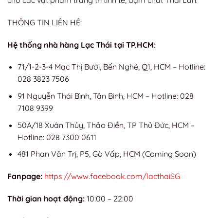
cho các vật phẩm trang trí tinh tế, đậm chất Thái Lan.
THÔNG TIN LIÊN HỆ:
Hệ thống nhà hàng Lạc Thái tại TP.HCM:
71/1-2-3-4 Mạc Thị Bưởi, Bến Nghé, Q1, HCM – Hotline:
028 3823 7506
91 Nguyễn Thái Bình, Tân Bình, HCM – Hotline: 028
7108 9399
50A/18 Xuân Thủy, Thảo Điền, TP Thủ Đức, HCM –
Hotline: 028 7300 0611
481 Phan Văn Trị, P5, Gò Vấp, HCM (Coming Soon)
Fanpage:
https://www.facebook.com/lacthaiSG
Thời gian hoạt động:
10:00 – 22:00