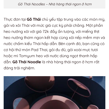
Gõ Thái Noodles – Nhà hàng thái ngon ở hcm
Thực đơn tại
Gõ Thái
chủ yếu tập trung vào các món mỳ,
gỏi và xôi Thái với mức giá cực kỳ phải chăng. Một phần
heo nướng xôi với giá 72k đầy ấn tượng, với miếng thịt
heo nướng thơm ngon kết hợp cùng xôi nếp mềm mịn và
nước chấm kiểu Thái hấp dẫn. Bên cạnh đó, bạn cũng có
cơ hội thử món Pad Thai, gỏi đu đủ, gỏi xoài mực tươi
hoặc mì Tomyum heo với nước dùng ngọt thanh hấp
dẫn.
Gõ Thái Noodle
là nhà hàng thái ngon ở hcm rất
đáng trải nghiệm.