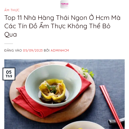
Bỏ
qua
ẨM THỰC
Top 11 Nhà Hàng Thái Ngon Ở Hcm Mà
nội
Các Tín Đồ Ẩm Thực Không Thể Bỏ
dung
Qua
ĐĂNG VÀO
05/09/2023
BỞI
ADMINHCM
05
Th9