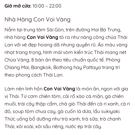
Giờ mở cửa:
10:00 – 22:00
Nhà Hàng Con Voi Vàng
Nằm tại trung tâm Sài Gòn, trên đường Hai Bà Trưng,
nhà hàng
Con Voi Vàng
tỏ ra như nàng công chúa Thái
Lan với vẻ đẹp hoang dã nhưng quyến rũ. Áo màu vàng
nhạt trang trọng, hình mái vòm kiến trúc Thái mang nét
Chùa Vàng. 8 bàn ăn theo tiêu chuẩn quốc tế. Phòng
Chiang Mai, Bangkok, Bothong hay Pattaya trang trí
theo phong cách Thái Lan.
Làm nên linh hồn
Con Voi Vàng
là món ăn, ngon với gia
vị Thái. Từ cơm chiên tôm, cải rổ xào cá mặn, gà chiên
muối, trái cây thập cẩm, chả giò Thái đến cà ri xanh, cà ri
đỏ, soup tôm chua cay, gà cuốn lá dứa, lẩu sukiyaki.
Thức uống bổ dưỡng như trà xanh, trà sữa, trà chanh
Thái, xôi xoài, xôi sầu riêng, nước ép trái cây.