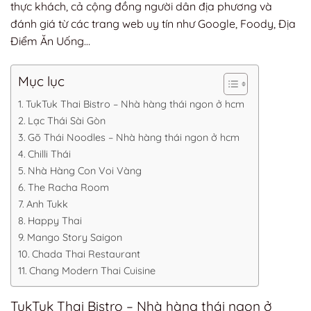
thực khách, cả cộng đồng người dân địa phương và
đánh giá từ các trang web uy tín như Google, Foody, Địa
Điểm Ăn Uống…
Mục lục
TukTuk Thai Bistro – Nhà hàng thái ngon ở hcm
Lạc Thái Sài Gòn
Gõ Thái Noodles – Nhà hàng thái ngon ở hcm
Chilli Thái
Nhà Hàng Con Voi Vàng
The Racha Room
Anh Tukk
Happy Thai
Mango Story Saigon
Chada Thai Restaurant
Chang Modern Thai Cuisine
TukTuk Thai Bistro – Nhà hàng thái ngon ở