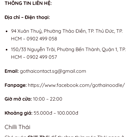
THÔNG TIN LIÊN HỆ:
Địa chỉ – Điện thoại:
94 Xuân Thuỷ, Phường Thảo Điền, TP. Thủ Đức, TP.
HCM – 0902 499 058
150/33 Nguyễn Trãi, Phường Bến Thành, Quận 1, TP.
HCM – 0902 499 057
Email:
gothaicontact.sg@gmail.com
Fanpage:
https://www.facebook.com/gothainoodle/
Giờ mở cửa:
10:00 – 22:00
Khoảng giá:
55.000đ – 100.000đ
Chilli Thái