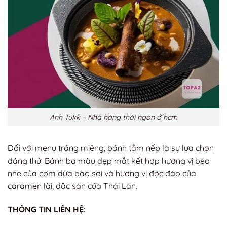
Anh Tukk – Nhà hàng thái ngon ở hcm
Đối với menu tráng miệng, bánh tằm nếp là sự lựa chọn
đáng thử. Bánh ba màu đẹp mắt kết hợp hương vị béo
nhẹ của cơm dừa bào sợi và hương vị độc đáo của
caramen lài, đặc sản của Thái Lan.
THÔNG TIN LIÊN HỆ: