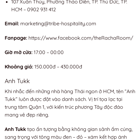
107 Xuân Thủy, Phường Thảo Điền, TP. Thủ Đức, TP.
HCM – 0902 931 412
Email:
marketing@tribe-hospitality.com
Fanpage:
https://www.facebook.com/theRachaRoom/
Giờ mở cửa:
17:00 – 00:00
Khoảng giá:
150.000đ – 430.000đ
Anh Tukk
Khi nhắc đến những nhà hàng Thái ngon ở HCM, tên “Anh
Tukk” luôn được đặt vào danh sách. Vị trí tọa lạc tại
trung tâm Quận 1, với kiến trúc phương Tây độc đáo
mang vẻ đẹp riêng.
Anh Tukk
tạo ấn tượng bằng không gian sảnh ấm cúng,
sang trọng với tông màu đen – đỏ – xám kết hợp ánh