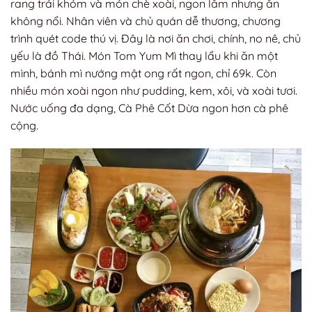
rang trái khóm và món chè xoài, ngon lắm nhưng ăn
không nổi. Nhân viên và chủ quán dễ thương, chương
trình quét code thú vị. Đây là nơi ăn chơi, chính, no nê, chủ
yếu là đồ Thái. Món Tom Yum Mì thay lẩu khi ăn một
mình, bánh mì nướng mật ong rất ngon, chỉ 69k. Còn
nhiều món xoài ngon như pudding, kem, xôi, và xoài tươi.
Nước uống đa dạng, Cà Phê Cốt Dừa ngon hơn cà phê
cộng.