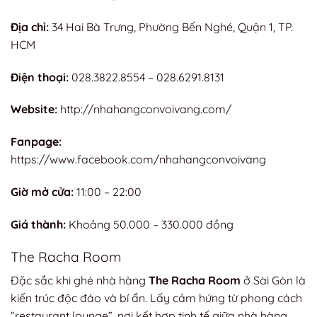
Địa chỉ:
34 Hai Bà Trưng, Phường Bến Nghé, Quận 1, TP.
HCM
Điện thoại:
028.3822.8554 – 028.6291.8131
Website:
http://nhahangconvoivang.com/
Fanpage:
https://www.facebook.com/nhahangconvoivang
Giờ mở cửa:
11:00 – 22:00
Giá thành:
Khoảng 50.000 – 330.000 đồng
The Racha Room
Đặc sắc khi ghé nhà hàng
The Racha Room
ở Sài Gòn là
kiến trúc độc đáo và bí ẩn. Lấy cảm hứng từ phong cách
“restaurant lounge”, nơi kết hợp tinh tế giữa nhà hàng