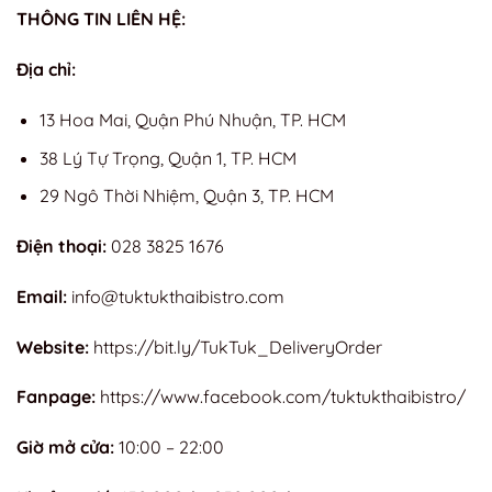
THÔNG TIN LIÊN HỆ:
Địa chỉ:
13 Hoa Mai, Quận Phú Nhuận, TP. HCM
38 Lý Tự Trọng, Quận 1, TP. HCM
29 Ngô Thời Nhiệm, Quận 3, TP. HCM
Điện thoại:
028 3825 1676
Email:
info@tuktukthaibistro.com
Website:
https://bit.ly/TukTuk_DeliveryOrder
Fanpage:
https://www.facebook.com/tuktukthaibistro/
Giờ mở cửa:
10:00 – 22:00