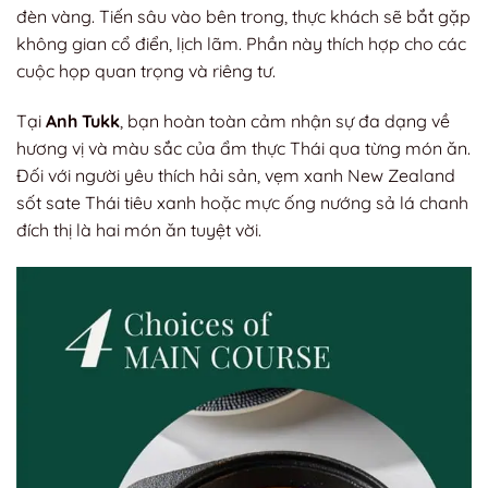
đèn vàng. Tiến sâu vào bên trong, thực khách sẽ bắt gặp
không gian cổ điển, lịch lãm. Phần này thích hợp cho các
cuộc họp quan trọng và riêng tư.
Tại
Anh Tukk
, bạn hoàn toàn cảm nhận sự đa dạng về
hương vị và màu sắc của ẩm thực Thái qua từng món ăn.
Đối với người yêu thích hải sản, vẹm xanh New Zealand
sốt sate Thái tiêu xanh hoặc mực ống nướng sả lá chanh
đích thị là hai món ăn tuyệt vời.