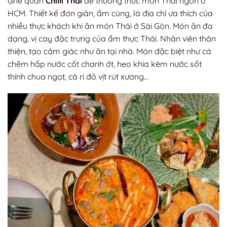
Ghé quán
Chilli Thái
để thưởng thức món Thái ngon ở
HCM. Thiết kế đơn giản, ấm cúng, là địa chỉ ưa thích của
nhiều thực khách khi ăn món Thái ở Sài Gòn. Món ăn đa
dạng, vị cay đặc trưng của ẩm thực Thái. Nhân viên thân
thiện, tạo cảm giác như ăn tại nhà. Món đặc biệt như cá
chẽm hấp nước cốt chanh ớt, heo khìa kèm nước sốt
thính chua ngọt, cà ri đỏ vịt rút xương…