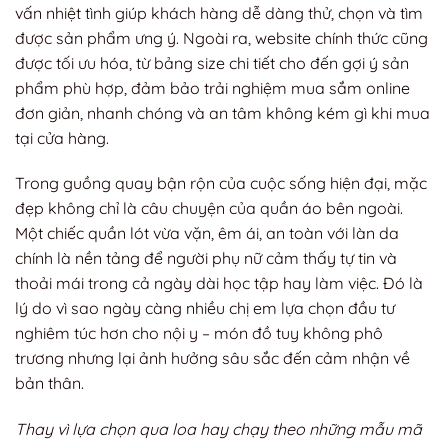
vấn nhiệt tình giúp khách hàng dễ dàng thử, chọn và tìm
được sản phẩm ưng ý. Ngoài ra, website chính thức cũng
được tối ưu hóa, từ bảng size chi tiết cho đến gợi ý sản
phẩm phù hợp, đảm bảo trải nghiệm mua sắm online
đơn giản, nhanh chóng và an tâm không kém gì khi mua
tại cửa hàng.
Trong guồng quay bận rộn của cuộc sống hiện đại, mặc
đẹp không chỉ là câu chuyện của quần áo bên ngoài.
Một chiếc quần lót vừa vặn, êm ái, an toàn với làn da
chính là nền tảng để người phụ nữ cảm thấy tự tin và
thoải mái trong cả ngày dài học tập hay làm việc. Đó là
lý do vì sao ngày càng nhiều chị em lựa chọn đầu tư
nghiêm túc hơn cho nội y – món đồ tuy không phô
trương nhưng lại ảnh hưởng sâu sắc đến cảm nhận về
bản thân.
Thay vì lựa chọn qua loa hay chạy theo những mẫu mã