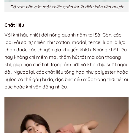
Độ vừa vặn của một chiếc quần lót là điều kiện tiên quyết
Chất liệu
Với khí hậu nhiệt đới nóng quanh năm tại Sài Gòn, các
loại vải sợi tự nhiên như cotton, modal, tencel luôn là lựa
chọn được các chuyên gia khuyến khích. Những chất liệu
này không chỉ mềm mại, thấm hút tốt mà còn thoáng
khí, giúp hạn chế tình trạng ẩm ướt và khó chịu suốt ngày
dài. Ngược lại, các chất liệu tổng hợp như polyester hoặc
nylon có thể gây bí da, đặc biệt nếu mặc trong thời tiết oi
bức hoặc khi vận động nhiều.