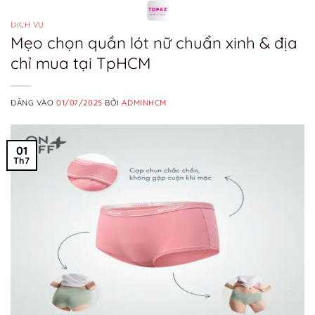
Bỏ
qua
DỊCH VỤ
Mẹo chọn quần lót nữ chuẩn xinh & địa
nội
chỉ mua tại TpHCM
dung
ĐĂNG VÀO
01/07/2025
BỞI
ADMINHCM
01
Th7