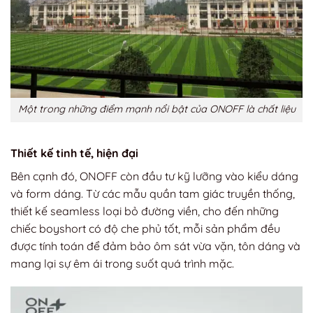
Một trong những điểm mạnh nổi bật của ONOFF là chất liệu
Thiết kế tinh tế, hiện đại
Bên cạnh đó, ONOFF còn đầu tư kỹ lưỡng vào kiểu dáng
và form dáng. Từ các mẫu quần tam giác truyền thống,
thiết kế seamless loại bỏ đường viền, cho đến những
chiếc boyshort có độ che phủ tốt, mỗi sản phẩm đều
được tính toán để đảm bảo ôm sát vừa vặn, tôn dáng và
mang lại sự êm ái trong suốt quá trình mặc.