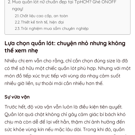
Mua quần lót nữ chuẩn đẹp tại TpHCM? Ghé ONOFF
ngay!
Chất liệu cao cấp, an toàn
Thiết kế tinh tế, hiện đại
Trải nghiệm mua sắm chuyên nghiệp
Lựa chọn quần lót: chuyện nhỏ nhưng không
thể xem nhẹ
Nhiều chị em vẫn cho rằng, chỉ cần chọn đúng size là đã
có thể sở hữu một chiếc
quần lót
phù hợp. Nhưng với một
món đồ tiếp xúc trực tiếp với vùng da nhạy cảm suốt
nhiều giờ liền, sự thoải mái cần nhiều hơn thế.
Sự vừa vặn
Trước hết, độ vừa vặn vẫn luôn là điều kiện tiên quyết.
Quần lót quá chật không chỉ gây cảm giác bí bách khó
chịu mà còn dễ để lại vết hằn, thậm chí ảnh hưởng đến
sức khỏe vùng kín nếu mặc lâu dài. Trong khi đó, quần