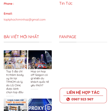
Tin Tức
Phone :
Email:
toptphochiminhaz@gmail.com
BÀI VIẾT MỚI NHẤT
FANPAGE
Top 5 địa chỉ
Hop on hop
trị thâm body
off Saigon có
uy tín tại
gì khiến du
TP.HCM và lý
khách quốc tế
do LG Clinic
yêu thích?
được bình
chọn top đầu