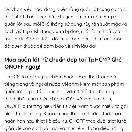
Dù chọn kiểu nào, đừng quên rằng quần lót cũng có “tuổi
thọ” nhất định. Theo các chuyên gia, bạn nên thay mới
quần lót sau mỗi 3–6 tháng sử dụng, tùy tần suất mặc và
cách giặt giũ. Khi thấy quần bị dão, mất form hoặc có
mùi lạ dù đã giặt kỹ – đó là lúc bạn nên “chia tay” món
đồ quen thuộc để đảm bảo vệ sinh lâu dài.
Mua quần lót nữ chuẩn đẹp tại TpHCM? Ghé
ONOFF ngay!
TpHCM là nơi quy tụ nhiều thương hiệu thời trang nổi
tiếng trong và ngoài nước. Việc tìm kiếm một sản phẩm
quần lót đẹp – tốt – phù hợp với cơ thể đôi khi cũng là
thách thức của nhiều chị em. Giữa vô vàn lựa chọn,
ONOFF là thương hiệu đến từ Việt Nam được nhiều cô gái
hiện đại tin tưởng. Không chạy theo xu hướng thời trang
ngắn hạn hay thiết kế cầu kỳ, ONOFF theo đuổi triết lý tối
giản, đề cao sự thoải mái và thực tế – những điều tưởng