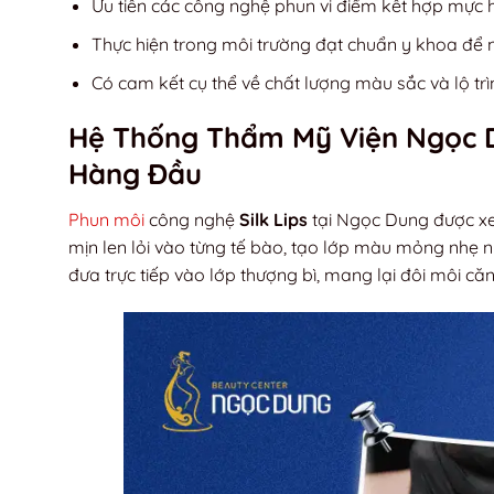
Ưu tiên các công nghệ phun vi điểm kết hợp mực hữ
Thực hiện trong môi trường đạt chuẩn y khoa để 
Có cam kết cụ thể về chất lượng màu sắc và lộ tr
Hệ Thống Thẩm Mỹ Viện Ngọc 
Hàng Đầu
Phun môi
công nghệ
Silk Lips
tại Ngọc Dung được xe
mịn len lỏi vào từng tế bào, tạo lớp màu mỏng nhẹ n
đưa trực tiếp vào lớp thượng bì, mang lại đôi môi că