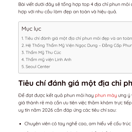
Bài viết dưới đây sẽ tổng hợp top 4 địa chỉ phun môi
hợp với nhu cầu làm đẹp an toàn và hiệu quả.
Mục lục
Tiêu chí đánh giá một địa chỉ phun môi đẹp và an toàn
Hệ Thống Thẩm Mỹ Viện Ngọc Dung – Đẳng Cấp Ph
Thẩm Mỹ Thu Cúc
Thẩm mỹ viện Linh Anh
Seoul Center
Tiêu chí đánh giá một địa chỉ 
Để đạt được kết quả phun môi hay
phun mày
ưng ý 
giá thành rẻ mà cần ưu tiên việc thăm khám trực tiếp
uy tín năm 2026 cần đáp ứng các tiêu chí sau:
Chuyên viên có tay nghề cao, am hiểu về cấu trúc