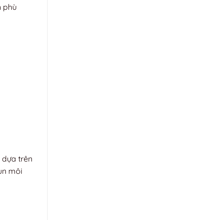
n phù
 dựa trên
hun môi