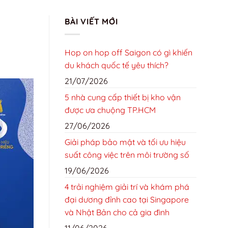
TRANG CHỦ
GIỚI THIỆU
LIÊN HỆ
TIN TỨC
BÀI VIẾT MỚI
TIN TỨC
Hop on hop off Saigon có gì khiến
du khách quốc tế yêu thích?
21/07/2026
5 nhà cung cấp thiết bị kho vận
được ưa chuộng TP.HCM
27/06/2026
Giải pháp bảo mật và tối ưu hiệu
suất công việc trên môi trường số
19/06/2026
4 trải nghiệm giải trí và khám phá
đại dương đỉnh cao tại Singapore
và Nhật Bản cho cả gia đình
11/06/2026