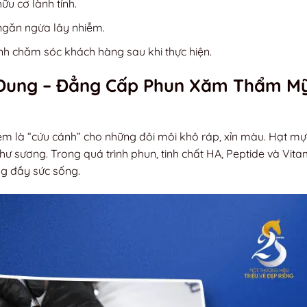
u cơ lành tính.
ngăn ngừa lây nhiễm.
ình chăm sóc khách hàng sau khi thực hiện.
Dung – Đẳng Cấp Phun Xăm Thẩm M
m là “cứu cánh” cho những đôi môi khô ráp, xỉn màu. Hạt mự
hư sương. Trong quá trình phun, tinh chất HA, Peptide và Vit
ng đầy sức sống.