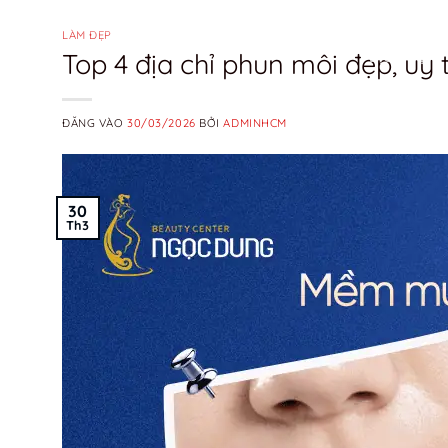
Bỏ
qua
LÀM ĐẸP
Top 4 địa chỉ phun môi đẹp, uy
DỊCH VỤ
nội
dung
ĐĂNG VÀO
30/03/2026
BỞI
ADMINHCM
30
Th3