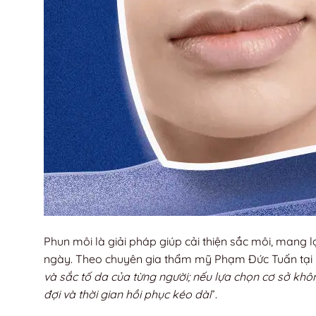
Phun môi là giải pháp giúp cải thiện sắc môi, mang 
ngày. Theo chuyên gia thẩm mỹ Phạm Đức Tuấn tại
và sắc tố da của từng người; nếu lựa chọn cơ sở k
đợi và thời gian hồi phục kéo dài
”.