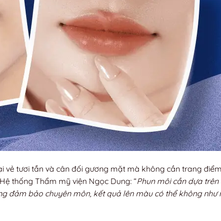
lại vẻ tươi tắn và cân đối gương mặt mà không cần trang điể
 Hệ thống Thẩm mỹ viện Ngọc Dung: “
Phun môi cần dựa trên
hông đảm bảo chuyên môn, kết quả lên màu có thể không nh