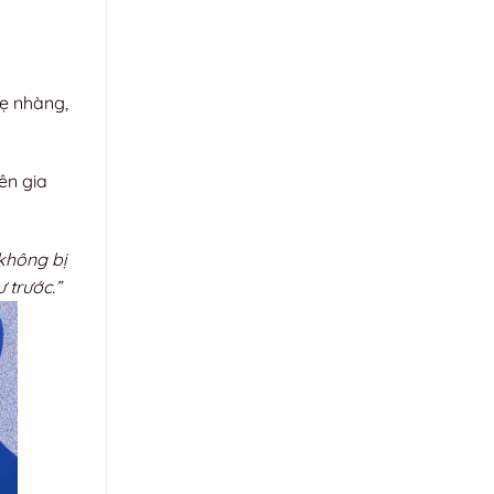
hẹ nhàng,
ên gia
 không bị
 trước.”