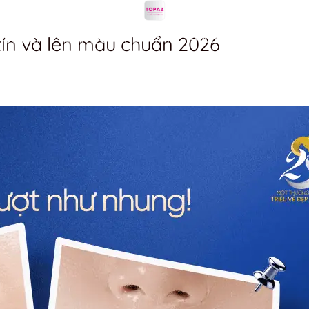
 tín và lên màu chuẩn 2026
DU LỊCH
ẨM THỰC
MUA SẮM
KHÁCH SẠN
LÀM ĐẸP