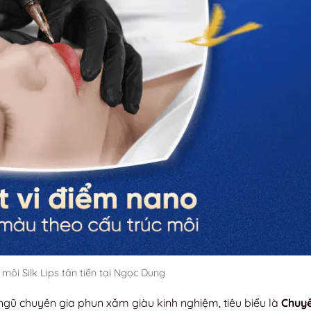
ôi Silk Lips tân tiến tại Ngọc Dung
gũ chuyên gia phun xăm giàu kinh nghiệm, tiêu biểu là
Chuyê