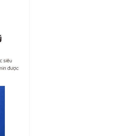
ỹ
c siêu
amin được