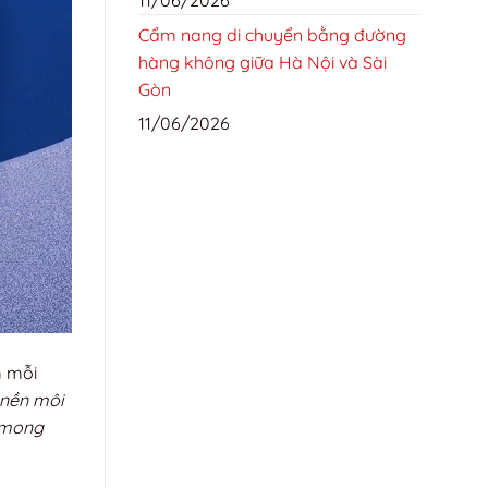
Cẩm nang di chuyển bằng đường
hàng không giữa Hà Nội và Sài
Gòn
11/06/2026
m mỗi
 nền môi
ư mong