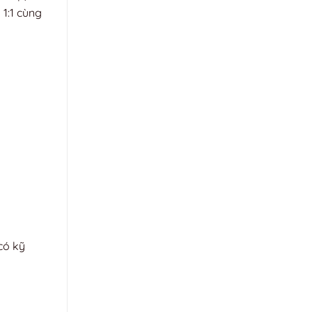
 1:1 cùng
có kỹ