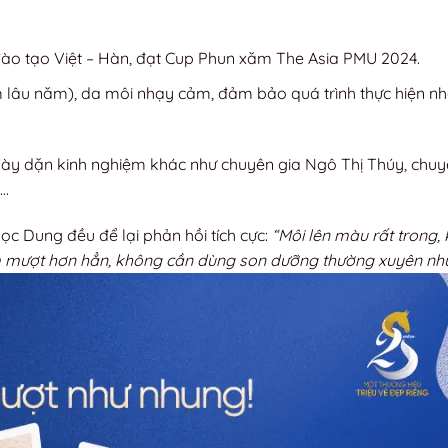
o tạo Việt – Hàn, đạt Cup Phun xăm The Asia PMU 2024.
m lâu năm), da môi nhạy cảm, đảm bảo quá trình thực hiện n
ày dặn kinh nghiệm khác như chuyên gia Ngô Thị Thúy, chuy
,…
gọc Dung đều để lại phản hồi tích cực:
“Môi lên màu rất trong,
 mượt hơn hẳn, không cần dùng son dưỡng thường xuyên như