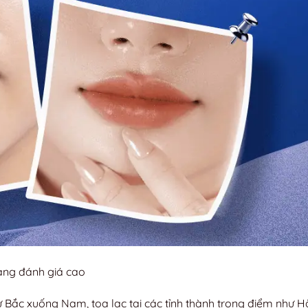
àng đánh giá cao
ừ Bắc xuống Nam, tọa lạc tại các tỉnh thành trọng điểm như H