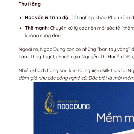
Thu Hằng
:
Học vấn & Trình độ:
Tốt nghiệp khóa Phun xăm đà
Thế mạnh:
Chuyên xử lý các nền môi sắc tố (thâ
không sưng đau.
Ngoài ra, Ngọc Dung còn có những “bàn tay vàng” d
Lâm Thúy Tuyết, chuyên gia Nguyễn Thị Huyền Diệu
Nhiều khách hàng sau khi trải nghiệm Silk Lips tại N
đậm giả như các công nghệ cũ. Đặc biệt là môi mềm