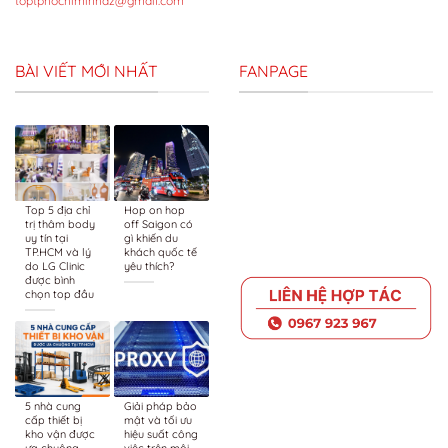
toptphochiminhaz@gmail.com
BÀI VIẾT MỚI NHẤT
FANPAGE
Top 5 địa chỉ
Hop on hop
trị thâm body
off Saigon có
uy tín tại
gì khiến du
TP.HCM và lý
khách quốc tế
do LG Clinic
yêu thích?
được bình
chọn top đầu
5 nhà cung
Giải pháp bảo
cấp thiết bị
mật và tối ưu
kho vận được
hiệu suất công