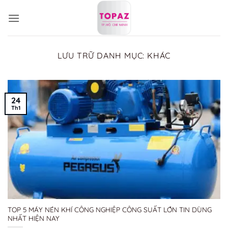
Bỏ
qua
nội
dung
LƯU TRỮ DANH MỤC:
KHÁC
24
Th1
TOP 5 MÁY NÉN KHÍ CÔNG NGHIỆP CÔNG SUẤT LỚN TIN DÙNG
NHẤT HIỆN NAY