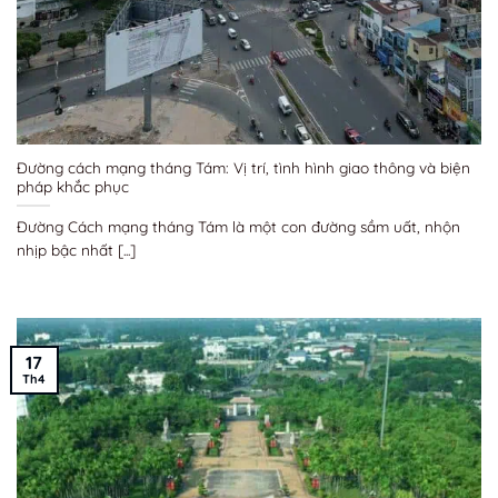
Đường cách mạng tháng Tám: Vị trí, tình hình giao thông và biện
pháp khắc phục
Đường Cách mạng tháng Tám là một con đường sầm uất, nhộn
nhịp bậc nhất [...]
17
Th4