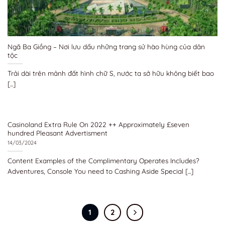
Ngã Ba Giồng – Nơi lưu dấu những trang sử hào hùng của dân
tộc
Trải dài trên mảnh đất hình chữ S, nước ta sở hữu không biết bao
[...]
Casinoland Extra Rule On 2022 ++ Approximately £seven
hundred Pleasant Advertisment
14/03/2024
Content Examples of the Complimentary Operates Includes?
Adventures, Console You need to Cashing Aside Special [...]
1
2