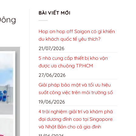
TRANG CHỦ
GIỚI THIỆU
LIÊN HỆ
TIN TỨC
BÀI VIẾT MỚI
Đông
TIN TỨC
Hop on hop off Saigon có gì khiến
du khách quốc tế yêu thích?
21/07/2026
5 nhà cung cấp thiết bị kho vận
được ưa chuộng TP.HCM
27/06/2026
Giải pháp bảo mật và tối ưu hiệu
suất công việc trên môi trường số
19/06/2026
4 trải nghiệm giải trí và khám phá
đại dương đỉnh cao tại Singapore
và Nhật Bản cho cả gia đình
11/06/2026