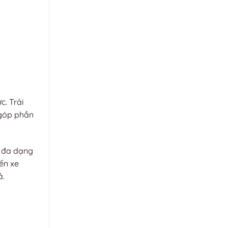
c. Trải
 góp phần
n đa dạng
ến xe
ả.