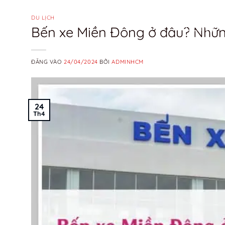
Bỏ
qua
DU LỊCH
Bến xe Miền Đông ở đâu? Nhữn
DỊCH VỤ
nội
dung
ĐĂNG VÀO
24/04/2024
BỞI
ADMINHCM
24
Th4