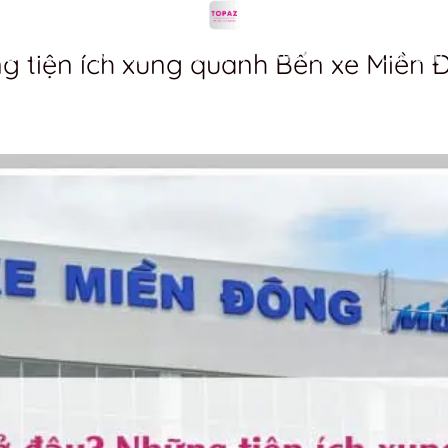
g tiện ích xung quanh Bến xe Miền 
DU LỊCH
ẨM THỰC
MUA SẮM
KHÁCH SẠN
LÀM ĐẸP