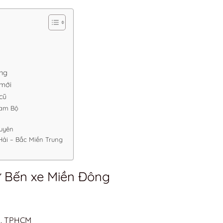
ông
 mới
 cũ
Nam Bộ
guyên
Hải – Bắc Miền Trung
ử Bến xe Miền Đông
nh, TPHCM