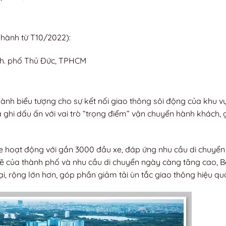
 hành từ T10/2022):
 Th. phố Thủ Đức, TPHCM
hành biểu tượng cho sự kết nối giao thông sôi động của khu vự
đã ghi dấu ấn với vai trò “trọng điểm” vận chuyển hành khách,
xe hoạt động với gần 3000 đầu xe, đáp ứng nhu cầu di chuyể
 của thành phố và nhu cầu di chuyển ngày càng tăng cao, B
, rộng lớn hơn, góp phần giảm tải ùn tắc giao thông hiệu qu