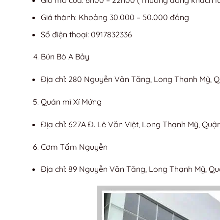
Giờ mở cửa: 6h00 – 22h00 (Thường đông khách l
Giá thành: Khoảng 30.000 – 50.000 đồng
Số điện thoại: 0917832336
Bún Bò A Bảy
Địa chỉ: 280 Nguyễn Văn Tăng, Long Thạnh Mỹ, Q
Quán mì Xí Mứng
Địa chỉ: 627A Đ. Lê Văn Việt, Long Thạnh Mỹ, Quậ
Cơm Tấm Nguyễn
Địa chỉ: 89 Nguyễn Văn Tăng, Long Thạnh Mỹ, Qu