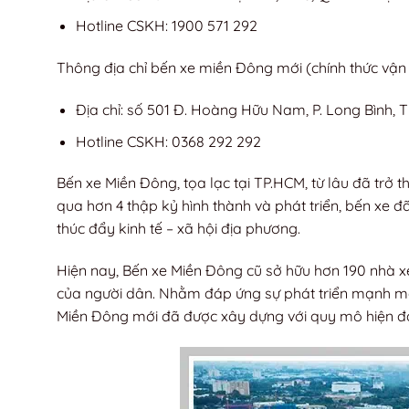
Hotline CSKH: 1900 571 292
Thông địa chỉ bến xe miền Đông mới (chính thức vận
Địa chỉ: số 501 Đ. Hoàng Hữu Nam, P. Long Bình,
Hotline CSKH: 0368 292 292
Bến xe Miền Đông, tọa lạc tại TP.HCM, từ lâu đã trở t
qua hơn 4 thập kỷ hình thành và phát triển, bến xe 
thúc đẩy kinh tế – xã hội địa phương.
Hiện nay, Bến xe Miền Đông cũ sở hữu hơn 190 nhà 
của người dân. Nhằm đáp ứng sự phát triển mạnh mẽ
Miền Đông mới đã được xây dựng với quy mô hiện đại