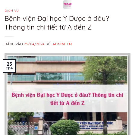
Bỏ
qua
DỊCH VỤ
Bệnh viện Đại học Y Dược ở đâu?
nội
Thông tin chi tiết từ A đến Z
dung
ĐĂNG VÀO
25/04/2024
BỞI
ADMINHCM
25
Th4