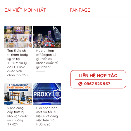
BÀI VIẾT MỚI NHẤT
FANPAGE
Top 5 địa chỉ
Hop on hop
trị thâm body
off Saigon có
uy tín tại
gì khiến du
TP.HCM và lý
khách quốc tế
do LG Clinic
yêu thích?
được bình
chọn top đầu
5 nhà cung
Giải pháp bảo
cấp thiết bị
mật và tối ưu
kho vận được
hiệu suất công
ưa chuộng
việc trên môi
TP.HCM
trường số