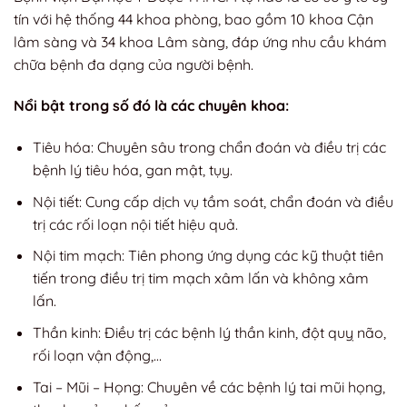
tín với hệ thống 44 khoa phòng, bao gồm 10 khoa Cận
lâm sàng và 34 khoa Lâm sàng, đáp ứng nhu cầu khám
chữa bệnh đa dạng của người bệnh.
Nổi bật trong số đó là các chuyên khoa:
Tiêu hóa: Chuyên sâu trong chẩn đoán và điều trị các
bệnh lý tiêu hóa, gan mật, tụy.
Nội tiết: Cung cấp dịch vụ tầm soát, chẩn đoán và điều
trị các rối loạn nội tiết hiệu quả.
Nội tim mạch: Tiên phong ứng dụng các kỹ thuật tiên
tiến trong điều trị tim mạch xâm lấn và không xâm
lấn.
Thần kinh: Điều trị các bệnh lý thần kinh, đột quỵ não,
rối loạn vận động,…
Tai – Mũi – Họng: Chuyên về các bệnh lý tai mũi họng,