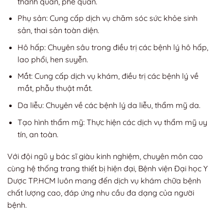
thanh quản, phế quản.
Phụ sản: Cung cấp dịch vụ chăm sóc sức khỏe sinh
sản, thai sản toàn diện.
Hô hấp: Chuyên sâu trong điều trị các bệnh lý hô hấp,
lao phổi, hen suyễn.
Mắt: Cung cấp dịch vụ khám, điều trị các bệnh lý về
mắt, phẫu thuật mắt.
Da liễu: Chuyên về các bệnh lý da liễu, thẩm mỹ da.
Tạo hình thẩm mỹ: Thực hiện các dịch vụ thẩm mỹ uy
tín, an toàn.
Với đội ngũ y bác sĩ giàu kinh nghiệm, chuyên môn cao
cùng hệ thống trang thiết bị hiện đại, Bệnh viện Đại học Y
Dược TP.HCM luôn mang đến dịch vụ khám chữa bệnh
chất lượng cao, đáp ứng nhu cầu đa dạng của người
bệnh.