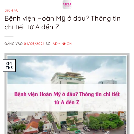
Bỏ
qua
DỊCH VỤ
Bệnh viện Hoàn Mỹ ở đâu? Thông tin
nội
chi tiết từ A đến Z
dung
ĐĂNG VÀO
04/05/2024
BỞI
ADMINHCM
04
Th5