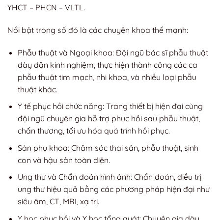
YHCT – PHCN – VLTL.
Nổi bật trong số đó là các chuyên khoa thế mạnh:
Phẫu thuật và Ngoại khoa: Đội ngũ bác sĩ phẫu thuật
dày dặn kinh nghiệm, thực hiện thành công các ca
phẫu thuật tim mạch, nhi khoa, và nhiều loại phẫu
thuật khác.
Y tế phục hồi chức năng: Trang thiết bị hiện đại cùng
đội ngũ chuyên gia hỗ trợ phục hồi sau phẫu thuật,
chấn thương, tối ưu hóa quá trình hồi phục.
Sản phụ khoa: Chăm sóc thai sản, phẫu thuật, sinh
con và hậu sản toàn diện.
Ung thư và Chẩn đoán hình ảnh: Chẩn đoán, điều trị
ung thư hiệu quả bằng các phương pháp hiện đại như
siêu âm, CT, MRI, xạ trị.
Y học phục hồi và Y học tổng quát: Chuyên gia dày