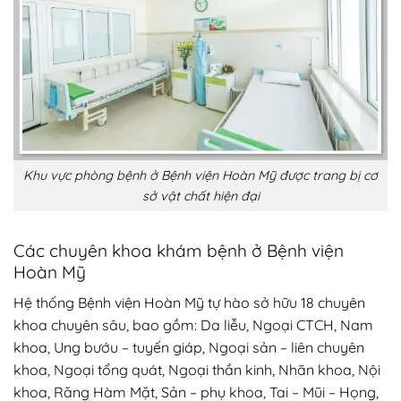
Khu vực phòng bệnh ở Bệnh viện Hoàn Mỹ được trang bị cơ
sở vật chất hiện đại
Các chuyên khoa khám bệnh ở Bệnh viện
Hoàn Mỹ
Hệ thống Bệnh viện Hoàn Mỹ tự hào sở hữu 18 chuyên
khoa chuyên sâu, bao gồm: Da liễu, Ngoại CTCH, Nam
khoa, Ung bướu – tuyến giáp, Ngoại sản – liên chuyên
khoa, Ngoại tổng quát, Ngoại thần kinh, Nhãn khoa, Nội
khoa, Răng Hàm Mặt, Sản – phụ khoa, Tai – Mũi – Họng,