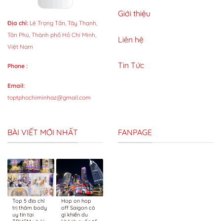
Giới thiệu
Địa chỉ:
Lê Trọng Tấn, Tây Thạnh,
Tân Phú, Thành phố Hồ Chí Minh,
Liên hệ
Việt Nam
Tin Tức
Phone :
Email:
toptphochiminhaz@gmail.com
BÀI VIẾT MỚI NHẤT
FANPAGE
Top 5 địa chỉ
Hop on hop
trị thâm body
off Saigon có
uy tín tại
gì khiến du