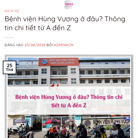
Bỏ
qua
DỊCH VỤ
Bệnh viện Hùng Vương ở đâu? Thông
nội
tin chi tiết từ A đến Z
dung
ĐĂNG VÀO
25/04/2024
BỞI
ADMINHCM
25
Th4