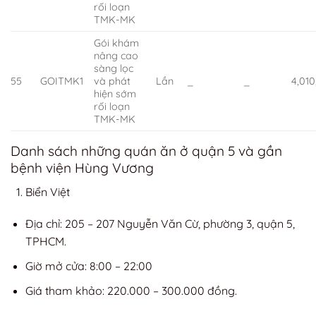
rối loạn
TMK-MK
Gói khám
nâng cao
sàng lọc
55
GOITMK1
và phát
Lần
_
_
4,01
hiện sớm
rối loạn
TMK-MK
Danh sách những quán ăn ở quận 5 và gần
bệnh viện Hùng Vương
Biển Việt
Địa chỉ: 205 – 207 Nguyễn Văn Cừ, phường 3, quận 5,
TPHCM.
Giờ mở cửa: 8:00 – 22:00
Giá tham khảo: 220.000 – 300.000 đồng.