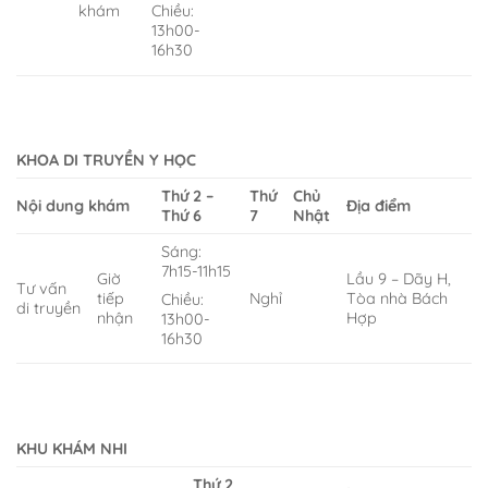
khám
Chiều:
13h00-
16h30
KHOA DI TRUYỀN Y HỌC
Thứ 2 –
Thứ
Chủ
Nội dung khám
Địa điểm
Thứ 6
7
Nhật
Sáng:
7h15-11h15
Giờ
Lầu 9 – Dãy H,
Tư vấn
tiếp
Nghỉ
Tòa nhà Bách
Chiều:
di truyền
nhận
Hợp
13h00-
16h30
KHU KHÁM NHI
Thứ 2