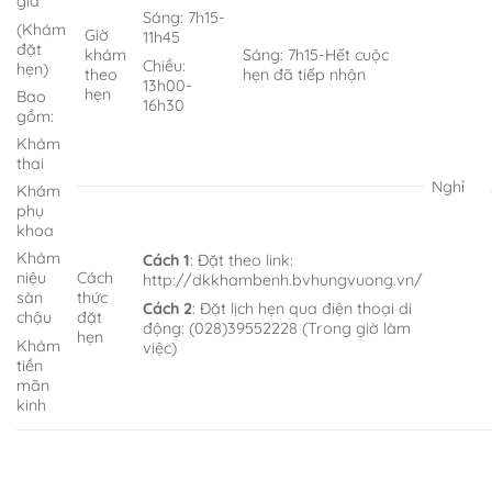
gia
Sáng: 7h15-
(Khám
Giờ
11h45
đặt
khám
Sáng: 7h15-Hết cuộc
Chiều:
hẹn)
theo
hẹn đã tiếp nhận
13h00-
hẹn
Bao
16h30
gồm:
Khám
thai
Nghỉ
Khám
phụ
khoa
Khám
Cách 1
: Đặt theo link:
niệu
Cách
http://dkkhambenh.bvhungvuong.vn/
sàn
thức
Cách 2
: Đặt lịch hẹn qua điện thoại di
chậu
đặt
động: (028)39552228 (Trong giờ làm
hẹn
Khám
việc)
tiền
mãn
kinh