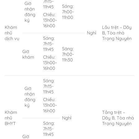
7h15-
Giờ
Sáng:
11h45
nhận
7h00-
đăng
Chiều:
11h00
ký
13h00-
16h00
Khám
Lầu trệt – Dãy
nhũ
Nghỉ
B, Tòa nhà
Sáng:
dịch vụ
Trạng Nguyên
7h15-
Sáng:
11h45
Giờ
7h00-
khám
Chiều:
11h30
13h00-
16h00
Sáng:
7h15-
Giờ
11h45
nhận
đăng
Chiều:
ký
13h00-
16h00
Khám
Tầng trệt –
nhũ
Nghỉ
Dãy B, Tòa nhà
Sáng:
BHYT
Trạng Nguyên
7h15-
11h45
Giờ