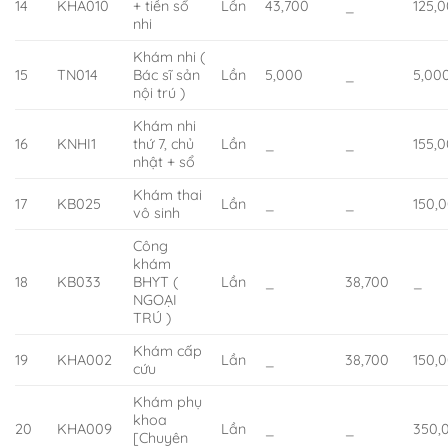
14
KHA010
+ tiền sổ
Lần
43,700
_
125,
nhi
Khám nhi (
15
TN014
Bác sĩ sản
Lần
5,000
_
5,00
nội trú )
Khám nhi
16
KNHI1
thứ 7, chủ
Lần
_
_
155,
nhật + sổ
Khám thai
17
KB025
Lần
_
_
150,
vô sinh
Công
khám
18
KB033
BHYT (
Lần
_
38,700
_
NGOẠI
TRÚ )
Khám cấp
19
KHA002
Lần
_
38,700
150,
cứu
Khám phụ
khoa
20
KHA009
Lần
_
_
350,
[Chuyên