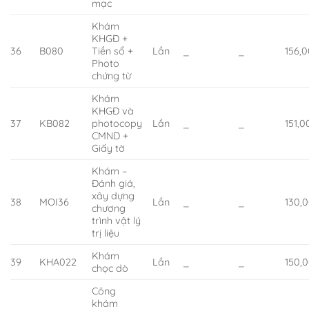
mạc
Khám
KHGĐ +
36
B080
Tiền sổ +
Lần
_
_
156,
Photo
chứng từ
Khám
KHGĐ và
37
KB082
photocopy
Lần
_
_
151,0
CMND +
Giấy tờ
Khám –
Đánh giá,
xây dựng
38
MOI36
Lần
_
_
130,
chương
trình vật lý
trị liệu
Khám
39
KHA022
Lần
_
_
150,
chọc dò
Công
khám