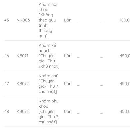
Khám nội
khoa
[Không
45
NK003
theo quy
Lần
_
_
180,
trình
thường
quy]
Khám kế
hoạch
46
KB071
[Chuyên
Lần
_
_
450,
gia- Thứ
7,chủ nhật]
Khám nhũ
[Chuyên
47
KB072
Lần
_
_
450,
gia- Thứ 7,
chủ nhật]
Khám phụ
khoa
48
KB073
[Chuyên
Lần
_
_
450,
gia- Thứ 7,
chủ nhật]