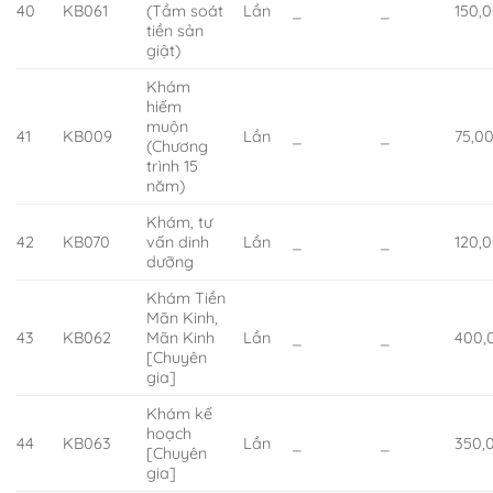
40
KB061
(Tầm soát
Lần
_
_
150,
tiền sản
giật)
Khám
hiếm
muộn
41
KB009
Lần
_
_
75,0
(Chương
trình 15
năm)
Khám, tư
42
KB070
vấn dinh
Lần
_
_
120,
dưỡng
Khám Tiền
Mãn Kinh,
43
KB062
Mãn Kinh
Lần
_
_
400,
[Chuyên
gia]
Khám kế
hoạch
44
KB063
Lần
_
_
350,
[Chuyên
gia]