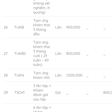
không xét
nghiệm, X-
quang)
Tạm ứng
khám thai
26
TUKB
Lần
900,000
_
_
3 tháng
đầu
Tạm ứng
khám thai
3 tháng
27
TUKB2
Lần
800,000
_
_
cuối ( 25
tuần – 40
tuần)
Tạm ứng
28
TUKN
Lần
1,000,000
_
_
khám nhũ
3 lần tập +
Khám
29
TSCH1
Gói
_
_
800,
đánh giá
sau tập
6 lần tập +