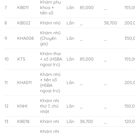
Khám phụ
7
KB011
khoa +
Lần
85,000
_
155,
tiền sổ
8
KB022
Khám nhũ
Lần
_
38,700
200,
Khám nhũ
9
KHA008
(Chuyên
Lần
_
_
350,
gia)
Khám thai
10
KTS
+ sổ (HSBA
Lần
85,000
_
155,
ngoại trú)
Khám nhũ
+ tiền sổ
11
KHA011
Lần
_
_
205,
(HSBA
ngoại trú)
Khám nhi
12
KNHI
thứ 7, chủ
Lần
_
_
150,
nhật
13
KB018
Khám nhi
Lần
38,700
_
120,
Khám nhi