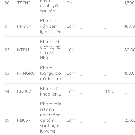
khám
30
TSCH2
Gói
_
_
1,50
đánh giá
sau tập
Khám tư
31
KHSCH
vấn bệnh
Lần
_
_
100,
lý phụ niệu
Khám nhi
dịch vụ nội
32
NTRU
Lần
_
_
80,0
trú (BS
Nhi)
Khám
33
KANGRO
Kangaroo
Lần
_
_
150,
(tái khám)
Khám nội
34
NK002
Lần
_
11,610
_
khoa lần 2
Khám mắt
sơ sinh
non tháng
35
KB057
để tầm
Lần
_
_
250,
soát bệnh
lý võng