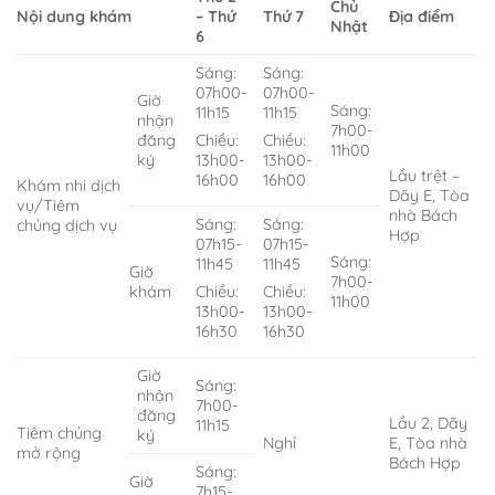
Chủ
Nội dung khám
– Thứ
Thứ 7
Địa điểm
Nhật
6
Sáng:
Sáng:
07h00-
07h00-
Giờ
Sáng:
11h15
11h15
nhận
7h00-
đăng
Chiều:
Chiều:
11h00
ký
13h00-
13h00-
Lầu trệt –
16h00
16h00
Khám nhi dịch
Dãy E, Tòa
vụ/Tiêm
nhà Bách
Sáng:
Sáng:
chủng dịch vụ
Hợp
07h15-
07h15-
Sáng:
11h45
11h45
Giờ
7h00-
khám
Chiều:
Chiều:
11h00
13h00-
13h00-
16h30
16h30
Giờ
Sáng:
nhận
7h00-
đăng
Lầu 2, Dãy
11h15
Tiêm chủng
ký
Nghỉ
E, Tòa nhà
mở rộng
Bách Hợp
Sáng:
Giờ
7h15-