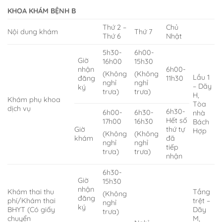
KHOA KHÁM BỆNH B
Thứ 2 –
Chủ
Nội dung khám
Thứ 7
Thứ 6
Nhật
5h30-
6h00-
Giờ
16h00
15h30
nhận
6h00-
(Không
(Không
Lầu 1
đăng
11h30
nghỉ
nghỉ
– Dãy
ký
trưa)
trưa)
H,
Khám phụ khoa
Tòa
dịch vụ
6h30-
6h00-
6h30-
nhà
Hết số
17h00
16h30
Bách
Giờ
thứ tự
Hợp
(Không
(Không
khám
đã
nghỉ
nghỉ
tiếp
trưa)
trưa)
nhận
6h30-
Giờ
15h30
nhận
Khám thai thu
Tầng
(Không
đăng
phí/Khám thai
trệt –
nghỉ
ký
BHYT (Có giấy
Dãy
trưa)
chuyển
M,