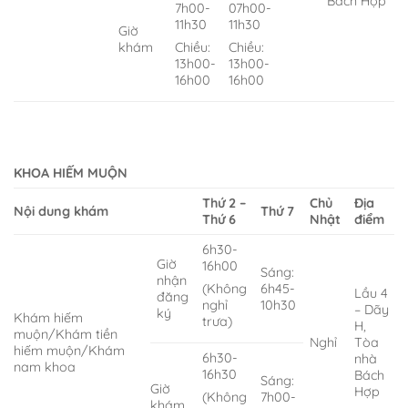
Bách Hợp
7h00-
07h00-
11h30
11h30
Giờ
khám
Chiều:
Chiều:
13h00-
13h00-
16h00
16h00
KHOA HIẾM MUỘN
Thứ 2 –
Chủ
Địa
Nội dung khám
Thứ 7
Thứ 6
Nhật
điểm
6h30-
Giờ
16h00
Sáng:
nhận
6h45-
(Không
Lầu 4
đăng
10h30
nghỉ
– Dãy
ký
Khám hiếm
trưa)
H,
muộn/Khám tiền
Nghỉ
Tòa
hiếm muộn/Khám
6h30-
nhà
nam khoa
16h30
Bách
Sáng:
Giờ
Hợp
7h00-
(Không
khám