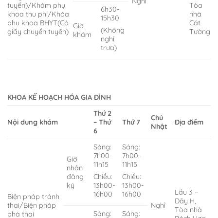
Nghỉ
tuyến)/Khám phụ
Tòa
6h30-
khoa thu phí/Khóa
nhà
15h30
phụ khoa BHYT(Có
Cát
Giờ
(Không
giấy chuyển tuyến)
Tường
khám
nghỉ
trưa)
KHOA KẾ HOẠCH HÓA GIA ĐÌNH
Thứ 2
Chủ
Nội dung khám
– Thứ
Thứ 7
Địa điểm
Nhật
6
Sáng:
Sáng:
7h00-
7h00-
Giờ
11h15
11h15
nhận
đăng
Chiều:
Chiều:
ký
13h00-
13h00-
Lầu 3 –
16h00
16h00
Biện pháp tránh
Dãy H,
thai
/Biện pháp
Nghỉ
Tòa nhà
Sáng:
Sáng:
phá thai