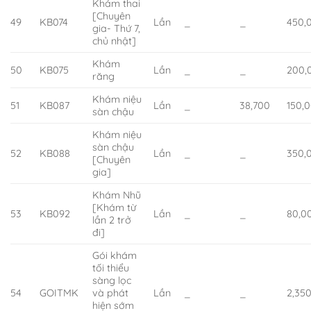
Khám thai
[Chuyên
49
KB074
Lần
_
_
450,
gia- Thứ 7,
chủ nhật]
Khám
50
KB075
Lần
_
_
200,
răng
Khám niệu
51
KB087
Lần
_
38,700
150,
sàn chậu
Khám niệu
sàn chậu
52
KB088
Lần
_
_
350,
[Chuyên
gia]
Khám Nhũ
[Khám từ
53
KB092
Lần
_
_
80,0
lần 2 trở
đi]
Gói khám
tối thiểu
sàng lọc
54
GOITMK
và phát
Lần
_
_
2,35
hiện sớm