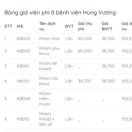
Bảng giá viện phí ở bệnh viện Hùng Vương
Tên dịch
Giá thu
Giá
Giá d
STT
Mã
ĐVT
vụ
phí
BHYT
vụ
1
KB002
Khám thai
Lần
80.000
38,700
150,
Khám phụ
2
KB003
Lần
80.000
38,700
150,
khoa
Khám kế
3
KB001
Lần
_
38,700
150,
hoạch
Khám nội
4
NK001
Lần
38,700
38,700
150,
khoa
Khám
5
KB008
hiếm
Lần
_
_
150,
muộn
Khám
6
KB010
KHGĐ +
Lần
_
_
155,
tiền sổ