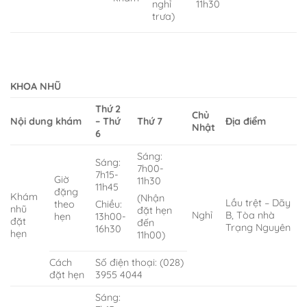
11h30
nghỉ
trưa)
KHOA NHŨ
Thứ 2
Chủ
Nội dung khám
– Thứ
Thứ 7
Địa điểm
Nhật
6
Sáng:
Sáng:
7h00-
7h15-
Giờ
11h30
11h45
đặng
Khám
(Nhận
Lầu trệt – Dãy
theo
Chiều:
nhũ
đặt hẹn
Nghỉ
B, Tòa nhà
hẹn
13h00-
đặt
đến
Trạng Nguyên
16h30
hẹn
11h00)
Cách
Số điện thoại: (028)
đặt hẹn
3955 4044
Sáng: