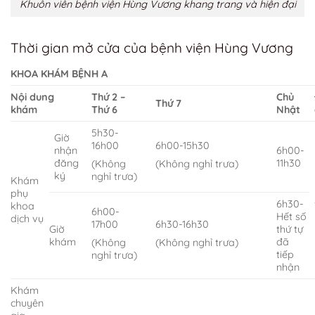
Khuôn viên bệnh viện Hùng Vương khang trang và hiện đại
Thời gian mở cửa của bệnh viện Hùng Vương
KHOA KHÁM BỆNH A
Nội dung
Thứ 2 –
Chủ
Thứ 7
khám
Thứ 6
Nhật
5h30-
Giờ
16h00
6h00-15h30
nhận
6h00-
đăng
11h30
(Không
(Không nghỉ trưa)
ký
nghỉ trưa)
Khám
phụ
6h30-
khoa
6h00-
Hết số
dịch vụ
17h00
6h30-16h30
Giờ
thứ tự
khám
đã
(Không
(Không nghỉ trưa)
tiếp
nghỉ trưa)
nhận
Khám
chuyên