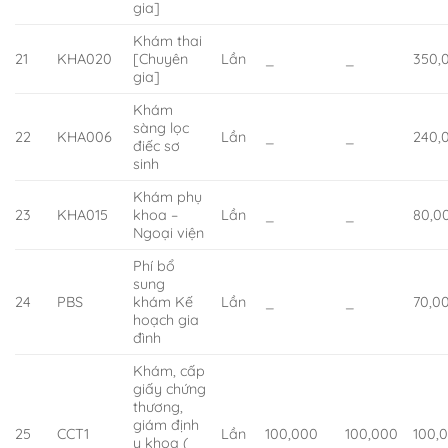
gia]
Khám thai
21
KHA020
[Chuyên
Lần
_
_
350,
gia]
Khám
sàng lọc
22
KHA006
Lần
_
_
240,
điếc sơ
sinh
Khám phụ
23
KHA015
khoa –
Lần
_
_
80,0
Ngoại viện
Phí bổ
sung
24
PBS
khám Kế
Lần
_
_
70,0
hoạch gia
đình
Khám, cấp
giấy chứng
thương,
giám định
25
CCT1
Lần
100,000
100,000
100,
y khoa (