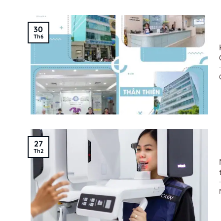
30
Th6
27
Th2