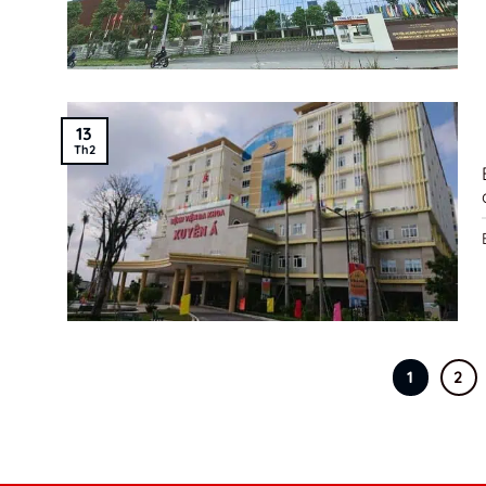
13
Th2
1
2