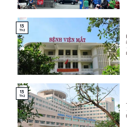
13
Th2
13
Th2