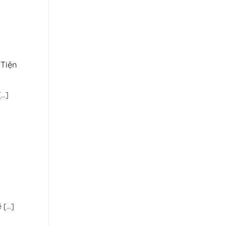
 Tiện
..]
[...]