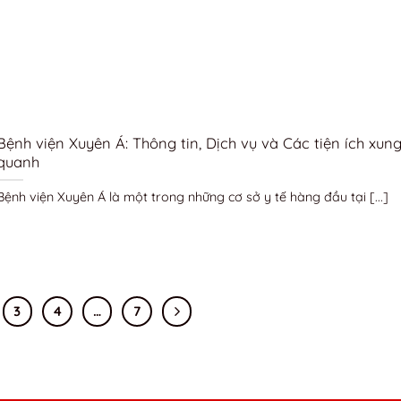
Bệnh viện Xuyên Á: Thông tin, Dịch vụ và Các tiện ích xun
quanh
Bệnh viện Xuyên Á là một trong những cơ sở y tế hàng đầu tại [...]
3
4
…
7