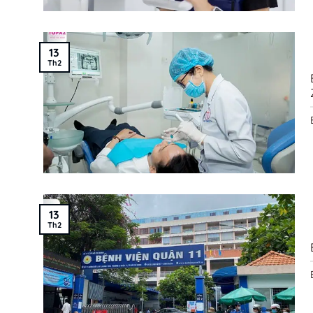
13
Th2
13
Th2