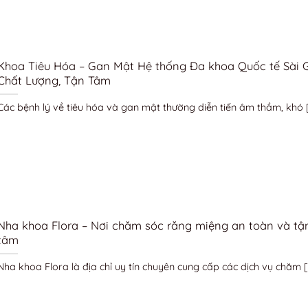
Khoa Tiêu Hóa – Gan Mật Hệ thống Đa khoa Quốc tế Sài 
Chất Lượng, Tận Tâm
Các bệnh lý về tiêu hóa và gan mật thường diễn tiến âm thầm, khó [.
Nha khoa Flora – Nơi chăm sóc răng miệng an toàn và tậ
tâm
Nha khoa Flora là địa chỉ uy tín chuyên cung cấp các dịch vụ chăm [.