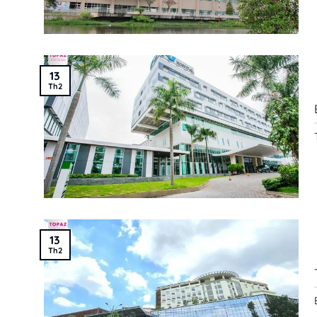
13
Th2
13
Th2