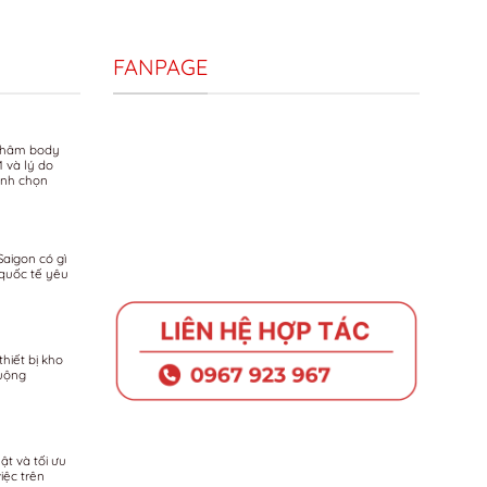
FANPAGE
ị thâm body
M và lý do
bình chọn
Saigon có gì
quốc tế yêu
hiết bị kho
uộng
ật và tối ưu
iệc trên