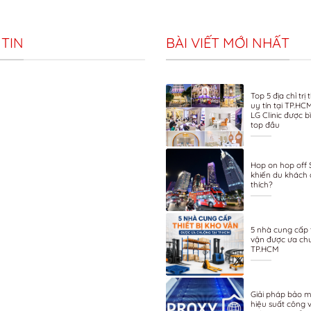
TIN
BÀI VIẾT MỚI NHẤT
Top 5 địa chỉ tr
uy tín tại TP.HC
LG Clinic được 
top đầu
Hop on hop off 
khiến du khách 
thích?
5 nhà cung cấp t
vận được ưa ch
TP.HCM
Giải pháp bảo m
hiệu suất công v