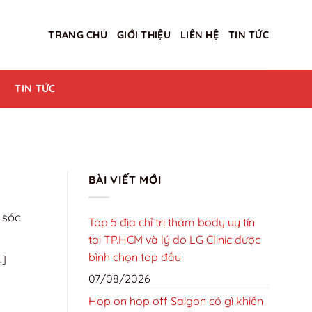
TRANG CHỦ
GIỚI THIỆU
LIÊN HỆ
TIN TỨC
TIN TỨC
BÀI VIẾT MỚI
 sóc
Top 5 địa chỉ trị thâm body uy tín
tại TP.HCM và lý do LG Clinic được
bình chọn top đầu
.]
07/08/2026
Hop on hop off Saigon có gì khiến