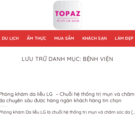
DU LỊCH
ẨM THỰC
MUA SẮM
KHÁCH SẠN
LÀM ĐẸP
LƯU TRỮ DANH MỤC:
BỆNH VIỆN
Phòng khám da liễu LG – Chuỗi hệ thống trị mụn và chăm
da chuyên sâu được hàng ngàn khách hàng tin chọn
Phòng khám Da liễu LG là chuỗi hệ thống trị mụn và chăm sóc da [..