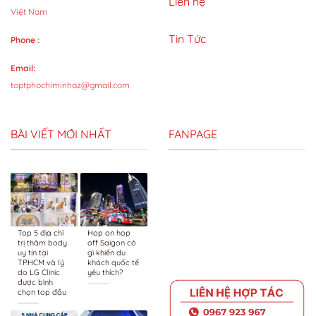
Liên hệ
Việt Nam
Tin Tức
Phone :
Email:
toptphochiminhaz@gmail.com
BÀI VIẾT MỚI NHẤT
FANPAGE
Top 5 địa chỉ
Hop on hop
trị thâm body
off Saigon có
uy tín tại
gì khiến du
TP.HCM và lý
khách quốc tế
do LG Clinic
yêu thích?
được bình
chọn top đầu