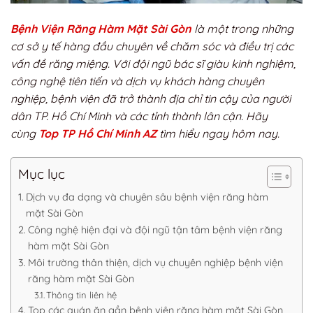
Bệnh Viện Răng Hàm Mặt Sài Gòn
là một trong những
cơ sở y tế hàng đầu chuyên về chăm sóc và điều trị các
vấn đề răng miệng. Với đội ngũ bác sĩ giàu kinh nghiệm,
công nghệ tiên tiến và dịch vụ khách hàng chuyên
nghiệp, bệnh viện đã trở thành địa chỉ tin cậy của người
dân TP. Hồ Chí Minh và các tỉnh thành lân cận. Hãy
cùng
Top TP Hồ Chí Minh AZ
tìm hiểu ngay hôm nay.
Mục lục
Dịch vụ đa dạng và chuyên sâu bệnh viện răng hàm
mặt Sài Gòn
Công nghệ hiện đại và đội ngũ tận tâm bệnh viện răng
hàm mặt Sài Gòn
Môi trường thân thiện, dịch vụ chuyên nghiệp bệnh viện
răng hàm mặt Sài Gòn
Thông tin liên hệ
Top các quán ăn gần bệnh viện răng hàm mặt Sài Gòn