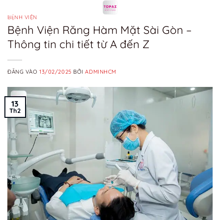
Bỏ
qua
BỆNH VIỆN
Bệnh Viện Răng Hàm Mặt Sài Gòn –
nội
Thông tin chi tiết từ A đến Z
dung
ĐĂNG VÀO
13/02/2025
BỞI
ADMINHCM
13
Th2