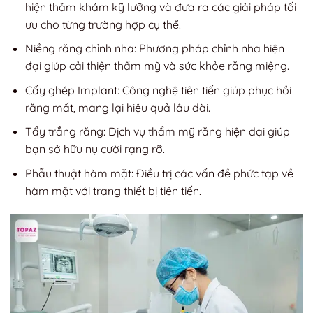
hiện thăm khám kỹ lưỡng và đưa ra các giải pháp tối
ưu cho từng trường hợp cụ thể.
Niềng răng chỉnh nha: Phương pháp chỉnh nha hiện
đại giúp cải thiện thẩm mỹ và sức khỏe răng miệng.
Cấy ghép Implant: Công nghệ tiên tiến giúp phục hồi
răng mất, mang lại hiệu quả lâu dài.
Tẩy trắng răng: Dịch vụ thẩm mỹ răng hiện đại giúp
bạn sở hữu nụ cười rạng rỡ.
Phẫu thuật hàm mặt: Điều trị các vấn đề phức tạp về
hàm mặt với trang thiết bị tiên tiến.