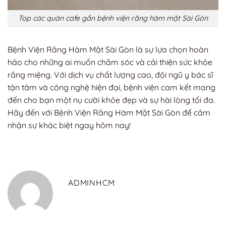
Top các quán cafe gần bệnh viện răng hàm mặt Sài Gòn
Bệnh Viện Răng Hàm Mặt Sài Gòn là sự lựa chọn hoàn
hảo cho những ai muốn chăm sóc và cải thiện sức khỏe
răng miệng. Với dịch vụ chất lượng cao, đội ngũ y bác sĩ
tận tâm và công nghệ hiện đại, bệnh viện cam kết mang
đến cho bạn một nụ cười khỏe đẹp và sự hài lòng tối đa.
Hãy đến với Bệnh Viện Răng Hàm Mặt Sài Gòn để cảm
nhận sự khác biệt ngay hôm nay!
ADMINHCM