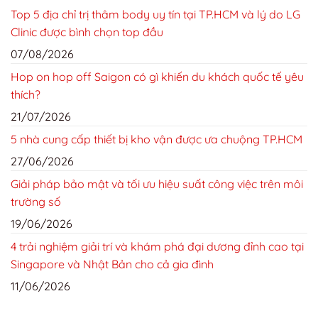
Top 5 địa chỉ trị thâm body uy tín tại TP.HCM và lý do LG
Clinic được bình chọn top đầu
07/08/2026
Hop on hop off Saigon có gì khiến du khách quốc tế yêu
thích?
21/07/2026
5 nhà cung cấp thiết bị kho vận được ưa chuộng TP.HCM
27/06/2026
Giải pháp bảo mật và tối ưu hiệu suất công việc trên môi
trường số
19/06/2026
4 trải nghiệm giải trí và khám phá đại dương đỉnh cao tại
Singapore và Nhật Bản cho cả gia đình
11/06/2026