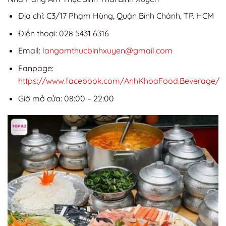
Địa chỉ: C3/17 Phạm Hùng, Quận Bình Chánh, TP. HCM
Điện thoại: 028 5431 6316
Email:
langamthucbinhxuyen@gmail.com
Fanpage:
https://www.facebook.com/AnhKhoaFood.Beverage/
Giờ mở cửa: 08:00 – 22:00