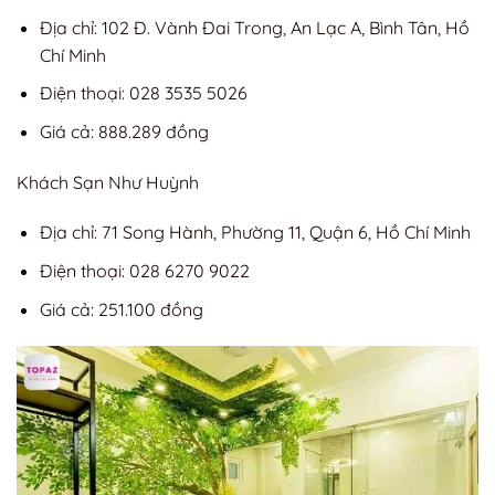
Địa chỉ: 102 Đ. Vành Đai Trong, An Lạc A, Bình Tân, Hồ
Chí Minh
Điện thoại: 028 3535 5026
Giá cả: 888.289 đồng
Khách Sạn Như Huỳnh
Địa chỉ: 71 Song Hành, Phường 11, Quận 6, Hồ Chí Minh
Điện thoại: 028 6270 9022
Giá cả: 251.100 đồng