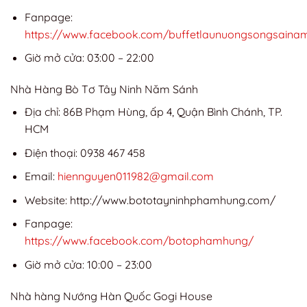
Fanpage:
https://www.facebook.com/buffetlaunuongsongsaina
Giờ mở cửa: 03:00 – 22:00
Nhà Hàng Bò Tơ Tây Ninh Năm Sánh
Địa chỉ: 86B Phạm Hùng, ấp 4, Quận Bình Chánh, TP.
HCM
Điện thoại: 0938 467 458
Email:
hiennguyen011982@gmail.com
Website: http://www.bototayninhphamhung.com/
Fanpage:
https://www.facebook.com/botophamhung/
Giờ mở cửa: 10:00 – 23:00
Nhà hàng Nướng Hàn Quốc Gogi House