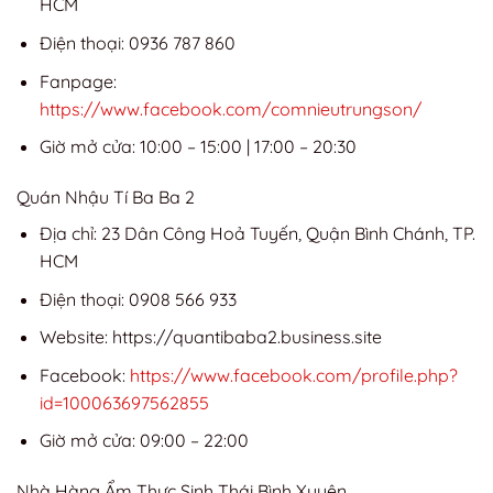
HCM
Điện thoại: 0936 787 860
Fanpage:
https://www.facebook.com/comnieutrungson/
Giờ mở cửa: 10:00 – 15:00 | 17:00 – 20:30
Quán Nhậu Tí Ba Ba 2
Địa chỉ: 23 Dân Công Hoả Tuyến, Quận Bình Chánh, TP.
HCM
Điện thoại: 0908 566 933
Website: https://quantibaba2.business.site
Facebook:
https://www.facebook.com/profile.php?
id=100063697562855
Giờ mở cửa: 09:00 – 22:00
Nhà Hàng Ẩm Thực Sinh Thái Bình Xuyên