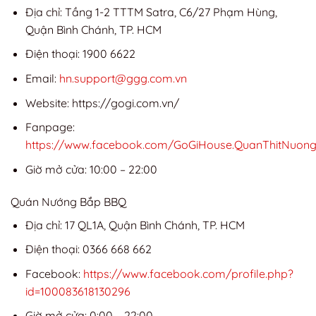
Địa chỉ: Tầng 1-2 TTTM Satra, C6/27 Phạm Hùng,
Quận Bình Chánh, TP. HCM
Điện thoại: 1900 6622
Email:
hn.support@ggg.com.vn
Website: https://gogi.com.vn/
Fanpage:
https://www.facebook.com/GoGiHouse.QuanThitNuo
Giờ mở cửa: 10:00 – 22:00
Quán Nướng Bắp BBQ
Địa chỉ: 17 QL1A, Quận Bình Chánh, TP. HCM
Điện thoại: 0366 668 662
Facebook:
https://www.facebook.com/profile.php?
id=100083618130296
Giờ mở cửa: 0:00 – 22:00