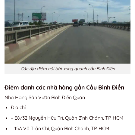
Các địa điểm nổi bật xung quanh cầu Bình Điền
Điểm danh các nhà hàng gần Cầu Bình Điền
Nhà Hàng Sân Vườn Bình Điền Quán
Địa chỉ:
– E8/32 Nguyễn Hữu Trí, Quận Bình Chánh, TP. HCM
– 15A Võ Trần Chí, Quận Bình Chánh, TP. HCM