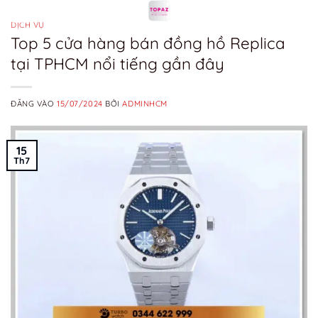
Bỏ
qua
DỊCH VỤ
Top 5 cửa hàng bán đồng hồ Replica
nội
tại TPHCM nổi tiếng gần đây
dung
ĐĂNG VÀO
15/07/2024
BỞI
ADMINHCM
15
Th7