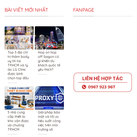
BÀI VIẾT MỚI NHẤT
FANPAGE
Top 5 địa chỉ
Hop on hop
trị thâm body
off Saigon có
uy tín tại
gì khiến du
TP.HCM và lý
khách quốc tế
do LG Clinic
yêu thích?
được bình
chọn top đầu
5 nhà cung
Giải pháp bảo
cấp thiết bị
mật và tối ưu
kho vận được
hiệu suất công
ưa chuộng
việc trên môi
TP.HCM
trường số