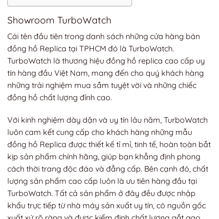
Showroom TurboWatch
Cái tên đầu tiên trong danh sách những cửa hàng bán
đồng hồ Replica tại TPHCM đó là TurboWatch.
TurboWatch là thương hiệu đồng hồ replica cao cấp uy
tín hàng đầu Việt Nam, mang đến cho quý khách hàng
những trải nghiệm mua sắm tuyệt vời và những chiếc
đồng hồ chất lượng đỉnh cao.
Với kinh nghiệm dày dặn và uy tín lâu năm, TurboWatch
luôn cam kết cung cấp cho khách hàng những mẫu
đồng hồ Replica được thiết kế tỉ mỉ, tinh tế, hoàn toàn bắt
kịp sản phẩm chính hãng, giúp bạn khẳng định phong
cách thời trang độc đáo và đẳng cấp. Bên cạnh đó, c
hất
lượng sản phẩm cao cấp luôn là ưu tiên hàng đầu tại
TurboWatch. Tất cả sản phẩm ở đây đều được nhập
khẩu trực tiếp từ nhà máy sản xuất uy tín, có nguồn gốc
xuất xứ rõ ràng và được kiểm định chất lượng gắt gao