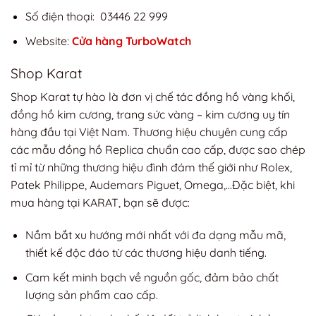
Số điện thoại: 03446 22 999
Website:
Cửa hàng TurboWatch
Shop Karat
Shop Karat tự hào là đơn vị chế tác đồng hồ vàng khối,
đồng hồ kim cương, trang sức vàng – kim cương uy tín
hàng đầu tại Việt Nam. Thương hiệu chuyên cung cấp
các mẫu đồng hồ Replica chuẩn cao cấp, được sao chép
tỉ mỉ từ những thương hiệu đình đám thế giới như Rolex,
Patek Philippe, Audemars Piguet, Omega,…Đặc biệt, khi
mua hàng tại KARAT, bạn sẽ được:
Nắm bắt xu hướng mới nhất với đa dạng mẫu mã,
thiết kế độc đáo từ các thương hiệu danh tiếng.
Cam kết minh bạch về nguồn gốc, đảm bảo chất
lượng sản phẩm cao cấp.