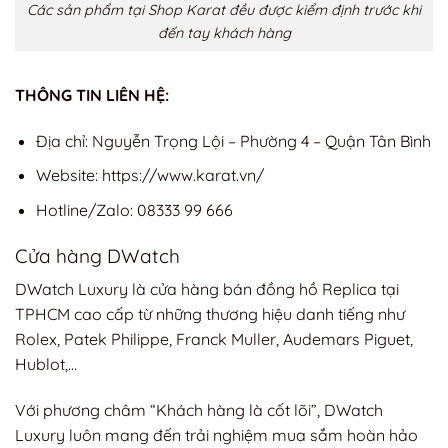
Các sản phẩm tại Shop Karat đều được kiểm định trước khi
đến tay khách hàng
THÔNG TIN LIÊN HỆ:
Địa chỉ: Nguyễn Trọng Lội – Phường 4 – Quận Tân Bình
Website: https://www.karat.vn/
Hotline/Zalo: 08333 99 666
Cửa hàng DWatch
DWatch Luxury là cửa hàng bán đồng hồ Replica tại
TPHCM cao cấp từ những thương hiệu danh tiếng như
Rolex, Patek Philippe, Franck Muller, Audemars Piguet,
Hublot,…
Với phương châm “Khách hàng là cốt lõi”, DWatch
Luxury luôn mang đến trải nghiệm mua sắm hoàn hảo