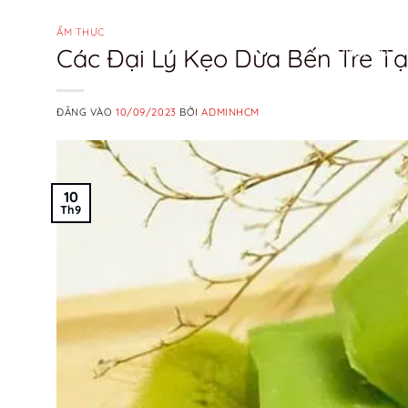
Bỏ
qua
ẨM THỰC
Các Đại Lý Kẹo Dừa Bến Tre T
DỊCH VỤ
nội
dung
ĐĂNG VÀO
10/09/2023
BỞI
ADMINHCM
10
Th9