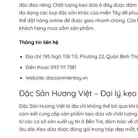
độc đáo riêng. Chất lượng kẹo dừa ở đây được đảm 
đa dạng các loại đặc sản khác của miền Tây để phục
thể đặt hàng online để được giao nhanh chóng. Cửa 
khách hàng mua sắm sản phẩm.
Thông tin liên hệ
Địa chỉ: 195 Ngô Tất Tố, Phường 22, Quận Bình T
Điện thoại: 093 111 7381
Website: dacsanmientay.vn
Đặc Sản Hương Việt – Đại lý kẹo
Đặc Sản Hương Việt là địa chỉ không thể bỏ qua khi
cam kết cung cấp sản phẩm kẹo dừa với chất lượng 
từ các cơ sở sản xuất uy tín ở Bến Tre, đảm bảo về 
lâu dài. Kẹo dừa được đóng gói trong hộp đẹp mắt, 