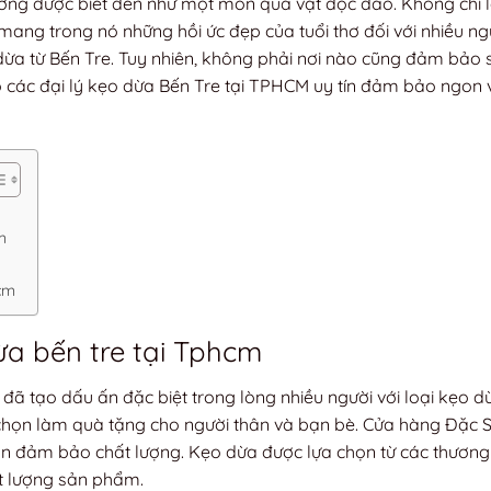
hường được biết đến như một món quà vặt độc đáo. Không chỉ l
mang trong nó những hồi ức đẹp của tuổi thơ đối với nhiều ngư
ừa từ Bến Tre. Tuy nhiên, không phải nơi nào cũng đảm bảo 
lộ các đại lý kẹo dừa Bến Tre tại TPHCM uy tín đảm bảo ngon
m
cm
dừa bến tre tại Tphcm
đã tạo dấu ấn đặc biệt trong lòng nhiều người với loại kẹo d
 chọn làm quà tặng cho người thân và bạn bè. Cửa hàng Đặc 
ôn đảm bảo chất lượng. Kẹo dừa được lựa chọn từ các thương
t lượng sản phẩm.