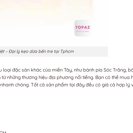
t – Đại lý kẹo dừa bến tre tại Tphcm
 loại đặc sản khác của miền Tây, như bánh pía Sóc Trăng, b
 từ những thương hiệu địa phương nổi tiếng. Bạn có thể mua 
o nhanh chóng. Tất cả sản phẩm tại đây đều có giá cả hợp lý 
HCM