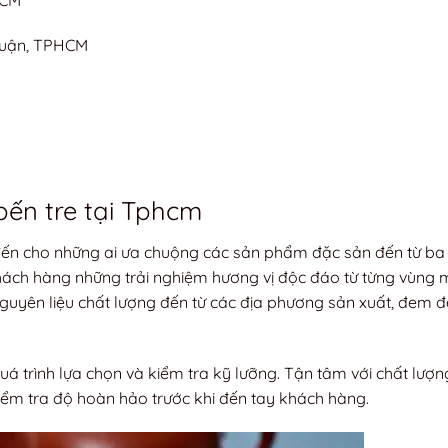
huận, TPHCM
bến tre tại Tphcm
đến cho những ai ưa chuộng các sản phẩm đặc sản đến từ ba
ách hàng những trải nghiệm hương vị độc đáo từ từng vùng m
uyên liệu chất lượng đến từ các địa phương sản xuất, đem 
 trình lựa chọn và kiểm tra kỹ lưỡng. Tận tâm với chất lượn
m tra độ hoàn hảo trước khi đến tay khách hàng.