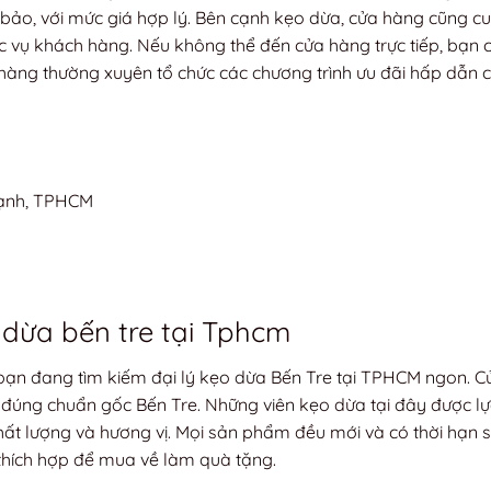
bảo, với mức giá hợp lý. Bên cạnh kẹo dừa, cửa hàng cũng c
 vụ khách hàng. Nếu không thể đến cửa hàng trực tiếp, bạn 
hàng thường xuyên tổ chức các chương trình ưu đãi hấp dẫn 
hạnh, TPHCM
 dừa bến tre tại Tphcm
 bạn đang tìm kiếm đại lý kẹo dừa Bến Tre tại TPHCM ngon. 
đúng chuẩn gốc Bến Tre. Những viên kẹo dừa tại đây được l
chất lượng và hương vị. Mọi sản phẩm đều mới và có thời hạn 
thích hợp để mua về làm quà tặng.