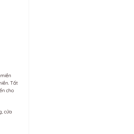
 miền
iền. Tất
đến cho
g, cửa