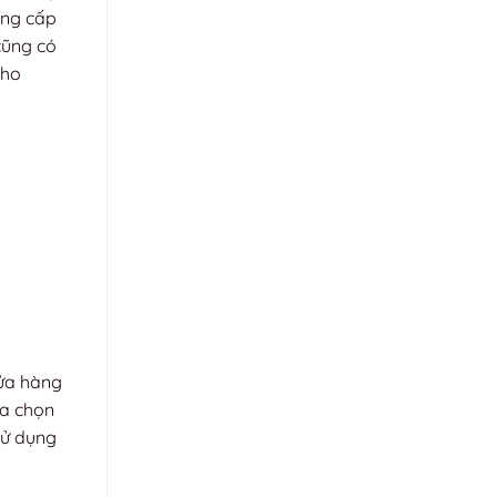
ung cấp
cũng có
cho
Cửa hàng
ựa chọn
sử dụng