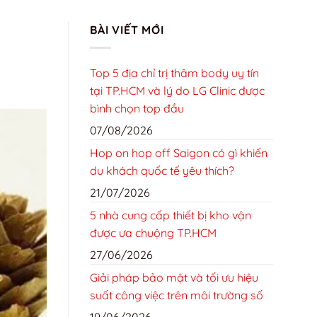
TRANG CHỦ
GIỚI THIỆU
LIÊN HỆ
TIN TỨC
BÀI VIẾT MỚI
TIN TỨC
Top 5 địa chỉ trị thâm body uy tín
tại TP.HCM và lý do LG Clinic được
bình chọn top đầu
07/08/2026
Hop on hop off Saigon có gì khiến
du khách quốc tế yêu thích?
21/07/2026
5 nhà cung cấp thiết bị kho vận
được ưa chuộng TP.HCM
27/06/2026
Giải pháp bảo mật và tối ưu hiệu
suất công việc trên môi trường số
19/06/2026