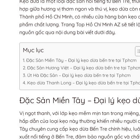
Kẹo dừa là một loại đặc sản nổi tiếng từ Bến Tre, t
hợp giữa hương vị thơm ngon và thú vị, kẹo dừa còn 
Thành phố Hồ Chí Minh, có nhiều cửa hàng bán kẹo d
phẩm chất lượng. Trang Top Hồ Chí Minh AZ sẽ tiết 
nguồn gốc qua nội dung bài viết dưới đây.
Mục lục
Đặc Sản Miền Tây – Đại lý kẹo dừa bến tre tại Tphcm
Đặc Sản Hương Việt – Đại lý kẹo dừa bến tre tại Tphc
Út Hà Đặc Sản – Đại lý kẹo dừa bến tre tại Tphcm
Kẹo dừa Thanh Long – Đại lý kẹo dừa bến tre tại Tph
Đặc Sản Miền Tây – Đ
ại lý kẹo 
Vị ngọt thanh, với lớp kẹo mềm mịn tan trong miệng, 
hấp dẫn của loại kẹo này thường khiến nhiều người
Tây chuyên cung cấp kẹo dừa Bến Tre chính hiệu, lu
xuất nổi tiếng ở Bến Tre, đảm bảo nguồn gốc và chấ