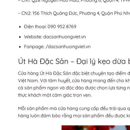
– CN2: 156 Thích Quảng Đức, Phường 4, Quận Phú N
Điện thoại: 090 952 8769
Website: dacsanhuongviet.vn
Fanpage: /dacsanhuongviet.vn
Út Hà Đặc Sản – Đại lý kẹo dừa 
Cửa hàng Út Hà Đặc Sản đặc biệt chuyên tạo điểm 
Việt Nam. Với tâm huyết, cửa hàng mang đến cho kh
cả sản phẩm ngon và độc đáo được chọn lựa từng ng
thực khách một cảm giác trọn vẹn.
Mỗi sản phẩm mà cửa hàng cung cấp đều trải qua quá
hàng luôn đảm bảo rằng mọi sản phẩm đều được kiể