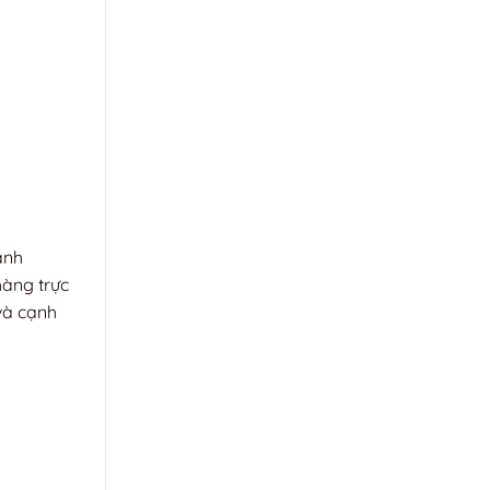
ánh
hàng trực
và cạnh