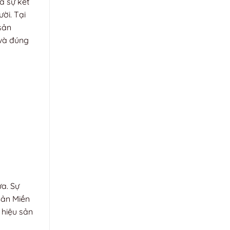
à sự kết
ời. Tại
sản
 và đúng
ừa. Sự
Sản Miền
 hiệu sản