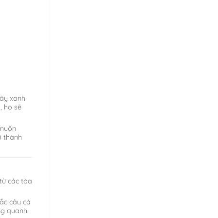
cây xanh
, họ sẽ
 muốn
ở thành
từ các tòa
ắc câu cá
ng quanh.