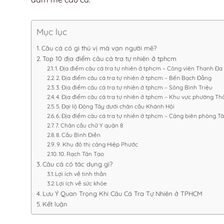
Mục lục
Câu cá có gì thú vị mà vạn người mê?
Top 10 địa điểm câu cá tra tự nhiên ở tphcm
1. Địa điểm câu cá tra tự nhiên ở tphcm – Công viên Thanh Đa
2. Địa điểm câu cá tra tự nhiên ở tphcm – Bến Bạch Đằng
3. Địa điểm câu cá tra tự nhiên ở tphcm – Sông Bình Triệu
4. Địa điểm câu cá tra tự nhiên ở tphcm – Khu vực phường Th
5. Đại lộ Đông Tây dưới chân cầu Khánh Hội
6. Địa điểm câu cá tra tự nhiên ở tphcm – Cảng biên phòng T
7. Chân cầu chữ Y quận 8
8. Cầu Bình Điền
9. Khu đô thị cảng Hiệp Phước
10. Rạch Tân Tạo
Câu cá có tác dụng gì?
Lợi ích về tinh thần
Lợi ích về sức khỏe
Lưu Ý Quan Trọng Khi Câu Cá Tra Tự Nhiên ở TPHCM
Kết luận