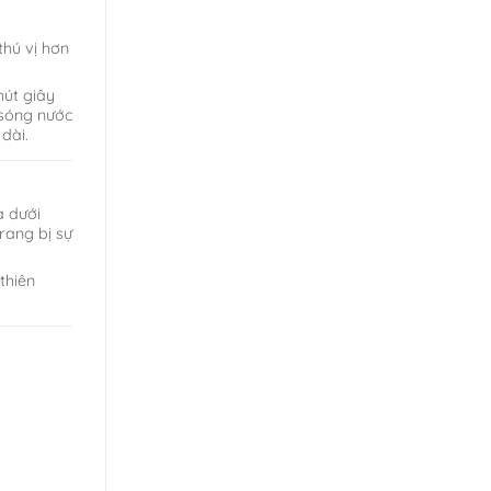
thú vị hơn
hút giây
 sóng nước
dài.
à dưới
rang bị sự
thiên