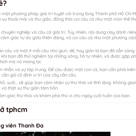
ê?
 một phương pháp giải trí tuyệt vời trong lòng Thành phố Hồ Chí M
 sự thoải mái và thư giãn, đồng thời coi câu cá như một môn thể t
chuyên nghiệp và câu cá giải trí. Tuy nhiên, nội dung này dành riê
 cảm giác tự do giữa thiên đàng, và coi câu cá như một phương cách
cần câu và một ít mồi câu như giun, dế, hay gián là bạn đã sẵn sàng
t khi bạn đã thử nghiệm tại những sông, hồ tự nhiên, và được gặp p
hích mà nó mang lại.
ên nhẫn và sự tập trung. Để câu được một con cá, bạn cần phải kiên 
cần giữ cố định vị trí của cây cần câu.
hồ, suối… sẽ giúp bạn cảm nhận sự thư thái và tĩnh lặng. Không gia
 và thật sự thư giãn tâm hồn.
ảm giác thư thái và khám phá thú vị cho ngày cuối tuần của bạn.
n ở tphcm
g viên Thanh Đa