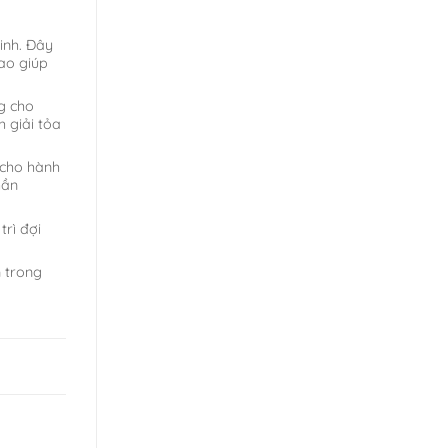
inh. Đây
hao giúp
ng cho
 giải tỏa
 cho hành
hần
trì đợi
n trong