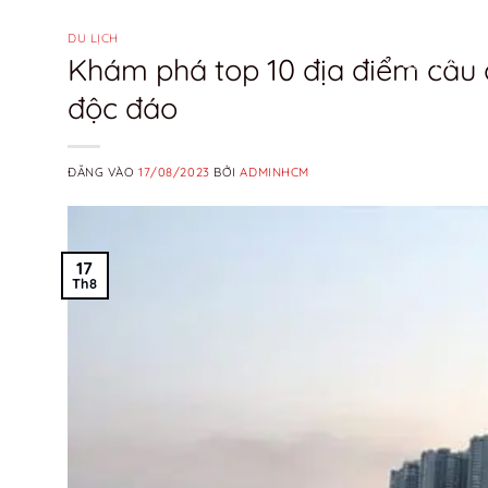
Bỏ
qua
DU LỊCH
Khám phá top 10 địa điểm câu c
DỊCH VỤ
nội
dung
độc đáo
ĐĂNG VÀO
17/08/2023
BỞI
ADMINHCM
17
Th8