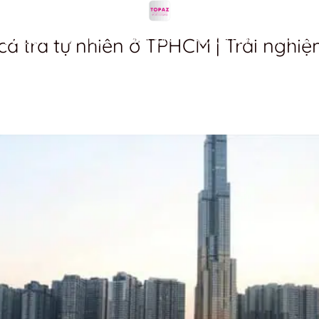
á tra tự nhiên ở TPHCM | Trải nghi
DU LỊCH
ẨM THỰC
MUA SẮM
KHÁCH SẠN
LÀM ĐẸP