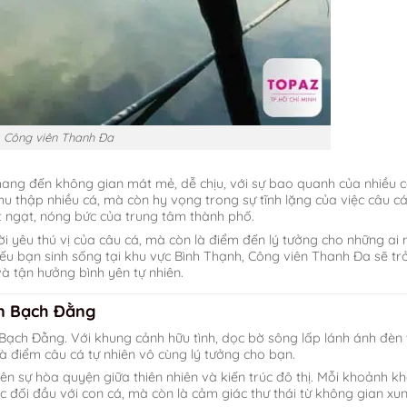
Công viên Thanh Đa
mang đến không gian mát mẻ, dễ chịu, với sự bao quanh của nhiều 
hu thập nhiều cá, mà còn hy vọng trong sự tĩnh lặng của việc câu cá
t ngạt, nóng bức của trung tâm thành phố.
i yêu thú vị của câu cá, mà còn là điểm đến lý tưởng cho những ai
 nếu bạn sinh sống tại khu vực Bình Thạnh, Công viên Thanh Đa sẽ tr
 tận hưởng bình yên tự nhiên.
n Bạch Đằng
Bạch Đằng. Với khung cảnh hữu tình, dọc bờ sông lấp lánh ánh đèn 
à điểm câu cá tự nhiên vô cùng lý tưởng cho bạn.
sự hòa quyện giữa thiên nhiên và kiến trúc đô thị. Mỗi khoảnh kh
c đối đầu với con cá, mà còn là cảm giác thư thái từ không gian xu