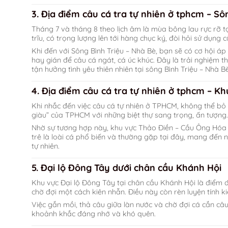
3.
Địa điểm câu cá tra tự nhiên ở tphcm –
Sô
Tháng 7 và tháng 8 theo lịch âm là mùa bông lau rực rỡ tạ
trĩu, có trọng lượng lên tới hàng chục ký, đòi hỏi sử dụng
Khi đến với Sông Bình Triệu – Nhà Bè, bạn sẽ có cơ hội á
hay gián để câu cá ngát, cá úc khúc. Đây là trải nghiệm t
tận hưởng tình yêu thiên nhiên tại sông Bình Triệu – Nhà Bè
4.
Địa điểm câu cá tra tự nhiên ở tphcm –
Kh
Khi nhắc đến việc câu cá tự nhiên ở TPHCM, không thể b
giàu” của TPHCM với những biệt thự sang trọng, ấn tượng.
Nhờ sự tương hợp này, khu vực Thảo Điền – Cầu Ông Hóa 
trê là loài cá phổ biến và thường gặp tại đây, mang đến n
tự nhiên.
5. Đại lộ Đông Tây dưới chân cầu Khánh Hội
Khu vực Đại lộ Đông Tây tại chân cầu Khánh Hội là điểm
chờ đợi một cách kiên nhẫn. Điều này còn rèn luyện tính ki
Việc gắn mồi, thả câu giữa làn nước và chờ đợi cá cắn câu
khoảnh khắc đáng nhớ và khó quên.