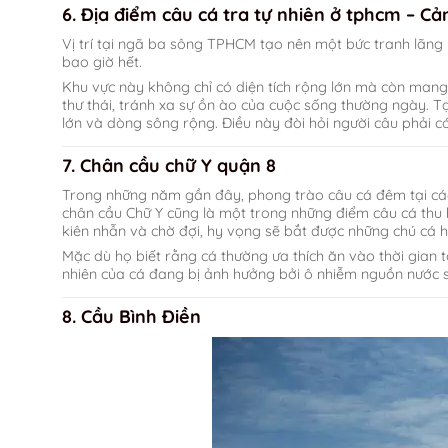
6.
Địa điểm câu cá tra tự nhiên ở tphcm –
Cả
Vị trí tại ngã ba sông TPHCM tạo nên một bức tranh lãng 
bao giờ hết.
Khu vực này không chỉ có diện tích rộng lớn mà còn mang
thư thái, tránh xa sự ồn ào của cuộc sống thường ngày. Tại
lớn và dòng sông rộng. Điều này đòi hỏi người câu phải có
7. Chân cầu chữ Y quận 8
Trong những năm gần đây, phong trào câu cá đêm tại các
chân cầu Chữ Y cũng là một trong những điểm câu cá thu 
kiên nhẫn và chờ đợi, hy vọng sẽ bắt được những chú cá
Mặc dù họ biết rằng cá thường ưa thích ăn vào thời gian t
nhiên của cá đang bị ảnh hưởng bởi ô nhiễm nguồn nước sô
8. Cầu Bình Điền