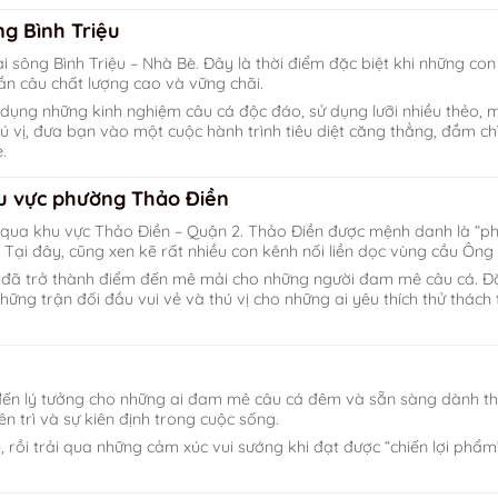
ng Bình Triệu
i sông Bình Triệu – Nhà Bè. Đây là thời điểm đặc biệt khi những co
 cần câu chất lượng cao và vững chãi.
p dụng những kinh nghiệm câu cá độc đáo, sử dụng lưỡi nhiều thẻo, 
hú vị, đưa bạn vào một cuộc hành trình tiêu diệt căng thẳng, đắm c
.
u vực phường Thảo Điền
ỏ qua khu vực Thảo Điền – Quận 2. Thảo Điền được mệnh danh là “p
 Tại đây, cũng xen kẽ rất nhiều con kênh nối liền dọc vùng cầu Ông
đã trở thành điểm đến mê mải cho những người đam mê câu cá. Đặc
hững trận đối đầu vui vẻ và thú vị cho những ai yêu thích thử thách 
 đến lý tưởng cho những ai đam mê câu cá đêm và sẵn sàng dành th
ên trì và sự kiên định trong cuộc sống.
, rồi trải qua những cảm xúc vui sướng khi đạt được “chiến lợi phẩm