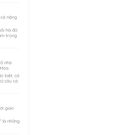
n cá nặng
mồi hà đỏ
hìm trong
hố nhà
 Hóa.
 biệt, cá
từ câu cá
ời gian
” là những