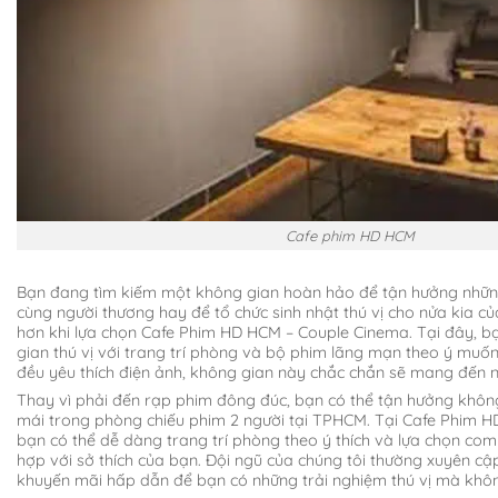
Cafe phim HD HCM
Bạn đang tìm kiếm một không gian hoàn hảo để tận hưởng nhữ
cùng người thương hay để tổ chức sinh nhật thú vị cho nửa kia c
hơn khi lựa chọn Cafe Phim HD HCM – Couple Cinema. Tại đây, b
gian thú vị với trang trí phòng và bộ phim lãng mạn theo ý muố
đều yêu thích điện ảnh, không gian này chắc chắn sẽ mang đến 
Thay vì phải đến rạp phim đông đúc, bạn có thể tận hưởng không
mái trong phòng chiếu phim 2 người tại TPHCM. Tại Cafe Phim 
bạn có thể dễ dàng trang trí phòng theo ý thích và lựa chọn co
hợp với sở thích của bạn. Đội ngũ của chúng tôi thường xuyên cậ
khuyến mãi hấp dẫn để bạn có những trải nghiệm thú vị mà không