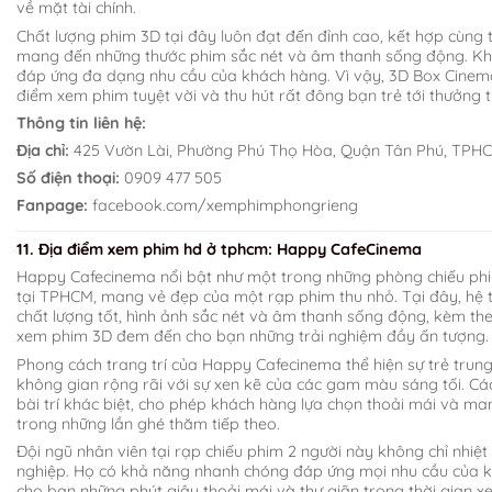
về mặt tài chính.
Chất lượng phim 3D tại đây luôn đạt đến đỉnh cao, kết hợp cùng tr
mang đến những thước phim sắc nét và âm thanh sống động. K
đáp ứng đa dạng nhu cầu của khách hàng. Vì vậy, 3D Box Cinema
điểm xem phim tuyệt vời và thu hút rất đông bạn trẻ tới thưởng t
Thông tin liên hệ:
Địa chỉ:
425 Vườn Lài, Phường Phú Thọ Hòa, Quận Tân Phú, TP
Số điện thoại:
0909 477 505
Fanpage:
facebook.com/xemphimphongrieng
11.
Địa điểm xem phim hd ở tphcm:
Happy CafeCinema
Happy Cafecinema nổi bật như một trong những phòng chiếu ph
tại TPHCM, mang vẻ đẹp của một rạp phim thu nhỏ. Tại đây, hệ 
chất lượng tốt, hình ảnh sắc nét và âm thanh sống động, kèm theo
xem phim 3D đem đến cho bạn những trải nghiệm đầy ấn tượng.
Phong cách trang trí của Happy Cafecinema thể hiện sự trẻ trung
không gian rộng rãi với sự xen kẽ của các gam màu sáng tối. 
bài trí khác biệt, cho phép khách hàng lựa chọn thoải mái và 
trong những lần ghé thăm tiếp theo.
Đội ngũ nhân viên tại rạp chiếu phim 2 người này không chỉ nhiệt
nghiệp. Họ có khả năng nhanh chóng đáp ứng mọi nhu cầu của 
cho bạn những phút giây thoải mái và thư giãn trong thời gian x