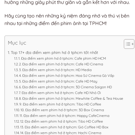
hưởng những giây phút thư giãn và gắn kết hơn với nhau.
Hãy cùng tạo nên những kỷ niệm đáng nhớ và thú vị bên
nhau tại những điểm đến phim ảnh tại TPHCM!
Mục lục
Top 17+ địa điểm xem phim hd ở tphcm tốt nhất
1. Địa điểm xem phim hd ở tphcm: Cafe phim HD HCM
2. Địa điểm xem phim hd ở tphcm: Cafe HD Cinema
3. Địa điểm xem phim hd ở tphcm: HD Media
4. Địa điểm xem phim hd ở tphcm: Hoa Sứ Cinema Gò Vấp
5. Địa điểm xem phim hd ở tphcm: Cafe HD May
6. Địa điểm xem phim hd ở tphcm: 3D Cinema Saigon HD
7. Địa điểm xem phim hd ở tphcm: Cafe HD Nhỏ Ơi
8. Địa điểm xem phim hd ở tphcm: Mewhite Coffee & Tea House
9. Địa điểm xem phim hd ở tphcm: Tibo HD Coffee
10. Địa điểm xem phim hd ở tphcm: 3D Box Cinema
11. Địa điểm xem phim hd ở tphcm: Happy CafeCinema
12. Địa điểm xem phim hd ở tphcm: Tibo HD Coffee
13. Địa điểm xem phim hd ở tphcm: Gió Coffee HD Box
14. Địa điểm xem phim hd ở tphcm: Hachi Cinema