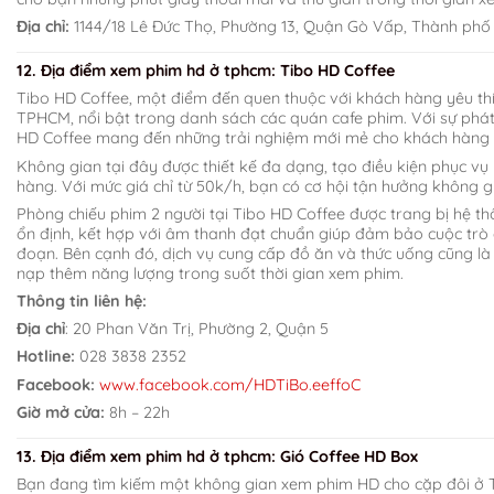
Địa chỉ:
1144/18 Lê Đức Thọ, Phường 13, Quận Gò Vấp, Thành phố
12.
Địa điểm xem phim hd ở tphcm:
Tibo HD Coffee
Tibo HD Coffee, một điểm đến quen thuộc với khách hàng yêu th
TPHCM, nổi bật trong danh sách các quán cafe phim. Với sự phát
HD Coffee mang đến những trải nghiệm mới mẻ cho khách hàng
Không gian tại đây được thiết kế đa dạng, tạo điều kiện phục v
hàng. Với mức giá chỉ từ 50k/h, bạn có cơ hội tận hưởng không gi
Phòng chiếu phim 2 người tại Tibo HD Coffee được trang bị hệ t
ổn định, kết hợp với âm thanh đạt chuẩn giúp đảm bảo cuộc trò
đoạn. Bên cạnh đó, dịch vụ cung cấp đồ ăn và thức uống cũng l
nạp thêm năng lượng trong suốt thời gian xem phim.
Thông tin liên hệ:
Địa chỉ
: 20 Phan Văn Trị, Phường 2, Quận 5
Hotline:
028 3838 2352
Facebook:
www.facebook.com/HDTiBo.eeffoC
Giờ mở cửa:
8h – 22h
13.
Địa điểm xem phim hd ở tphcm:
Gió Coffee HD Box
Bạn đang tìm kiếm một không gian xem phim HD cho cặp đôi ở 