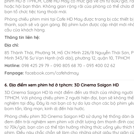
phim HD ở TPHCM, Cafe HD May có mức giá vé chỉ từ 60k/giờ, rấ
hoặc hội bạn thân. Không gian rộng rãi của phòng có thể chứa đ
bạn tổ chức tiệc tùng thoải mái.
Phòng chiếu phim mini tại Cafe HD May được trang bị các thiết 
thanh, sạch sẽ và gọn gàng. Bộ phim luôn được cập nhật mới nh
cầu của khách hàng.
Thông tin liên hệ:
Địa chỉ:
85 Thành Thái, Phường 14, Hồ Chí Minh 226/8 Nguyễn Thái Sơn, 
Minh 343/16 Sư Vạn Hạnh (nối dài), phường 12, quận 10, TPHCM
Hotline:
098 425 29 79 – 090 805 68 70 – 093 400 02 62
Fanpage:
facebook.com/cafehdmay
6.
Địa điểm xem phim hd ở tphcm:
3D Cinema Saigon HD
3D Cinema Saigon HD là một điểm đến ưa thích của những người
TPHCM. Với phòng chiếu phim 2 người hiện đại, bạn sẽ không thể 
nghiệm tại đây. Đây là nơi bạn có tự do lựa chọn các bộ phim yêu 
bom tấn, lãng mạn, kinh dị đến hài hước.
Phòng chiếu phim 3D Cinema Saigon HD sử dụng hệ thống dàn â
đem đến trải nghiệm xem phim với chất lượng âm thanh đỉnh cao.
từ 70k/giờ, bạn còn có thể tận hưởng những thức uống yêu thích
phim. Điều này chắc chắn sẽ làm cho những phút giây thư giãn c