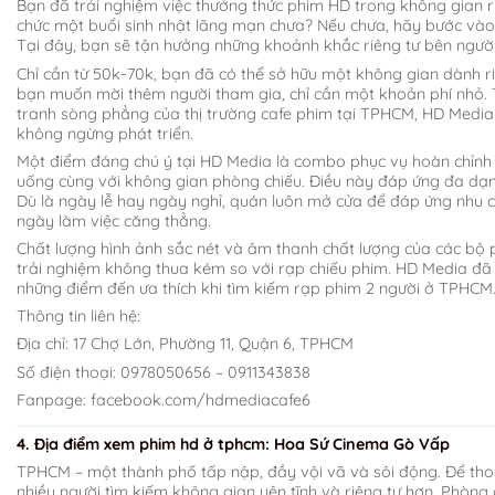
Bạn đã trải nghiệm việc thưởng thức phim HD trong không gian 
chức một buổi sinh nhật lãng mạn chưa? Nếu chưa, hãy bước vào
Tại đây, bạn sẽ tận hưởng những khoảnh khắc riêng tư bên ngườ
Chỉ cần từ 50k-70k, bạn đã có thể sở hữu một không gian dành r
bạn muốn mời thêm người tham gia, chỉ cần một khoản phí nhỏ. 
tranh sòng phẳng của thị trường cafe phim tại TPHCM, HD Media 
không ngừng phát triển.
Một điểm đáng chú ý tại HD Media là combo phục vụ hoàn chỉnh
uống cùng với không gian phòng chiếu. Điều này đáp ứng đa dạng
Dù là ngày lễ hay ngày nghỉ, quán luôn mở cửa để đáp ứng nhu 
ngày làm việc căng thẳng.
Chất lượng hình ảnh sắc nét và âm thanh chất lượng của các bộ 
trải nghiệm không thua kém so với rạp chiếu phim. HD Media đã
những điểm đến ưa thích khi tìm kiếm rạp phim 2 người ở TPHCM
Thông tin liên hệ:
Địa chỉ: 17 Chợ Lớn, Phường 11, Quận 6, TPHCM
Số điện thoại: 0978050656 – 0911343838
Fanpage: facebook.com/hdmediacafe6
4.
Địa điểm xem phim hd ở tphcm:
Hoa Sứ Cinema Gò Vấp
TPHCM – một thành phố tấp nập, đầy vội vã và sôi động. Để thoá
nhiều người tìm kiếm không gian yên tĩnh và riêng tư hơn. Phòn