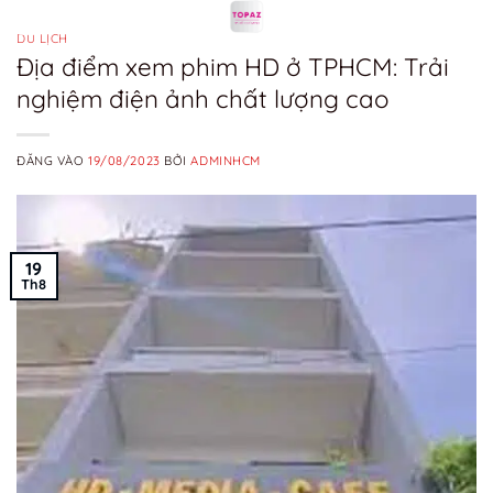
Bỏ
qua
DU LỊCH
Địa điểm xem phim HD ở TPHCM: Trải
nội
nghiệm điện ảnh chất lượng cao
dung
ĐĂNG VÀO
19/08/2023
BỞI
ADMINHCM
19
Th8