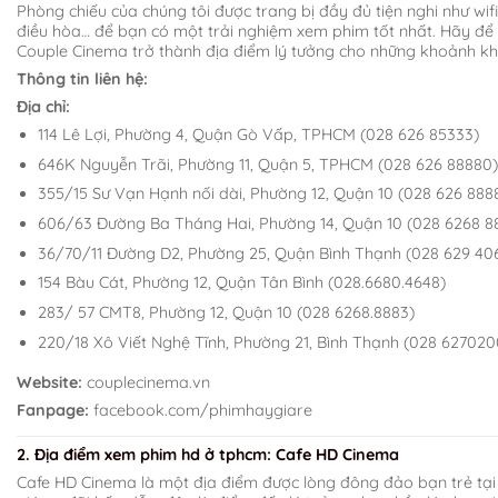
Phòng chiếu của chúng tôi được trang bị đầy đủ tiện nghi như wifi
điều hòa… để bạn có một trải nghiệm xem phim tốt nhất. Hãy đ
Couple Cinema trở thành địa điểm lý tưởng cho những khoảnh kh
Thông tin liên hệ:
Địa chỉ:
114 Lê Lợi, Phường 4, Quận Gò Vấp, TPHCM (028 626 85333)
646K Nguyễn Trãi, Phường 11, Quận 5, TPHCM (028 626 88880)
355/15 Sư Vạn Hạnh nối dài, Phường 12, Quận 10 (028 626 888
606/63 Đường Ba Tháng Hai, Phường 14, Quận 10 (028 6268 88
36/70/11 Đường D2, Phường 25, Quận Bình Thạnh (028 629 40
154 Bàu Cát, Phường 12, Quận Tân Bình (028.6680.4648)
283/ 57 CMT8, Phường 12, Quận 10 (028 6268.8883)
220/18 Xô Viết Nghệ Tĩnh, Phường 21, Bình Thạnh (028 627020
Website:
couplecinema.vn
Fanpage:
facebook.com/phimhaygiare
2.
Địa điểm xem phim hd ở tphcm:
Cafe HD Cinema
Cafe HD Cinema là một địa điểm được lòng đông đảo bạn trẻ tại