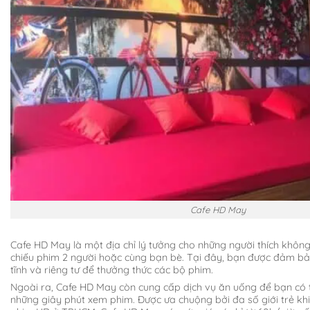
Cafe HD May
Cafe HD May là một địa chỉ lý tưởng cho những người thích không
chiếu phim 2 người hoặc cùng bạn bè. Tại đây, bạn được đảm b
tĩnh và riêng tư để thưởng thức các bộ phim.
Ngoài ra, Cafe HD May còn cung cấp dịch vụ ăn uống để bạn có 
những giây phút xem phim. Được ưa chuộng bởi đa số giới trẻ kh