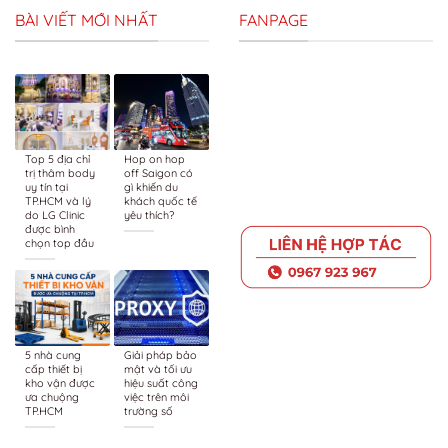
BÀI VIẾT MỚI NHẤT
FANPAGE
Top 5 địa chỉ
Hop on hop
trị thâm body
off Saigon có
uy tín tại
gì khiến du
TP.HCM và lý
khách quốc tế
do LG Clinic
yêu thích?
được bình
chọn top đầu
5 nhà cung
Giải pháp bảo
cấp thiết bị
mật và tối ưu
kho vận được
hiệu suất công
ưa chuộng
việc trên môi
TP.HCM
trường số