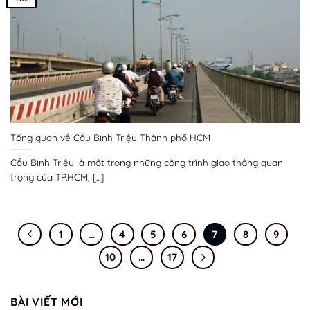
Tổng quan về Cầu Bình Triệu Thành phố HCM
Cầu Bình Triệu là một trong những công trình giao thông quan
trọng của TP.HCM, [...]
1
…
4
5
6
7
8
9
10
…
17
BÀI VIẾT MỚI