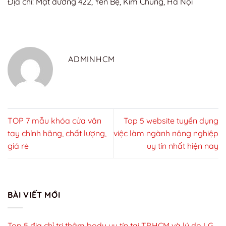
Địa chỉ: Mặt đường 422, Yên Bệ, Kim Chung, Hà Nội
ADMINHCM
TOP 7 mẫu khóa cửa vân
Top 5 website tuyển dụng
tay chính hãng, chất lượng,
việc làm ngành nông nghiệp
giá rẻ
uy tín nhất hiện nay
BÀI VIẾT MỚI
Top 5 địa chỉ trị thâm body uy tín tại TP.HCM và lý do LG