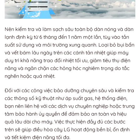
Nên kiểm tra và làm sạch sâu toàn bộ dàn nóng và dàn
lạnh định kỳ từ 6 tháng đến 1 năm một lần, tùy vào tần
suất sử dụng và môi trường xung quanh. Loại bỏ bụi bẩn
và vết bám lâu ngày trên các cánh tản nhiệt giúp máy
duy trì khả năng trao đổi nhiệt tối ưu, giảm tiêu thụ điện
năng và ngăn chặn các hỏng hóc nghiêm trọng do tắc
nghẽn hoặc quá nhiệt.
Đối với các công việc bảo dưỡng chuyên sâu và kiểm tra
các thông số kỹ thuật như áp suất gas, hệ thống điện,
bạn nên liên hệ với các dịch vụ chuyên nghiệp hoặc trung
tâm bảo hành ủy quyền để đảm bảo an toàn và hiệu
quả lâu dài cho máy. Việc thực hiện đầy đủ các bước
trên sẽ giúp điều hòa cây LG hoạt động bền bỉ, ổn định
và tiết kiệm điện năng tối đa.