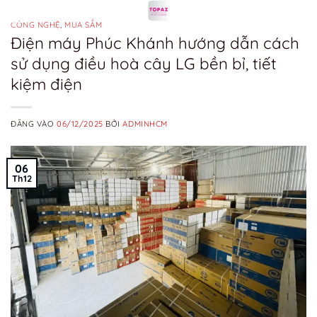
Bỏ
qua
CÔNG NGHỆ
,
MUA SẮM
Điện máy Phúc Khánh hướng dẫn cách
nội
sử dụng điều hoà cây LG bền bỉ, tiết
dung
kiệm điện
ĐĂNG VÀO
06/12/2025
BỞI
ADMINHCM
06
Th12