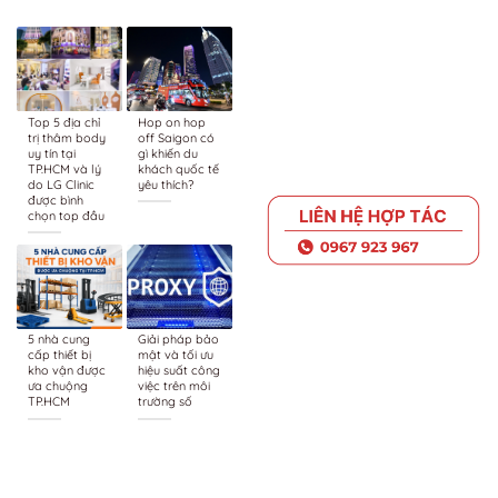
Top 5 địa chỉ
Hop on hop
trị thâm body
off Saigon có
uy tín tại
gì khiến du
TP.HCM và lý
khách quốc tế
do LG Clinic
yêu thích?
được bình
chọn top đầu
5 nhà cung
Giải pháp bảo
cấp thiết bị
mật và tối ưu
kho vận được
hiệu suất công
ưa chuộng
việc trên môi
TP.HCM
trường số