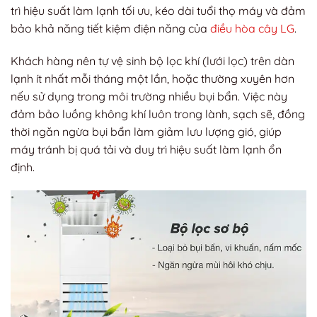
trì hiệu suất làm lạnh tối ưu, kéo dài tuổi thọ máy và đảm
bảo khả năng tiết kiệm điện năng của
điều hòa cây LG
.
Khách hàng nên tự vệ sinh bộ lọc khí (lưới lọc) trên dàn
lạnh ít nhất mỗi tháng một lần, hoặc thường xuyên hơn
nếu sử dụng trong môi trường nhiều bụi bẩn. Việc này
đảm bảo luồng không khí luôn trong lành, sạch sẽ, đồng
thời ngăn ngừa bụi bẩn làm giảm lưu lượng gió, giúp
máy tránh bị quá tải và duy trì hiệu suất làm lạnh ổn
định.