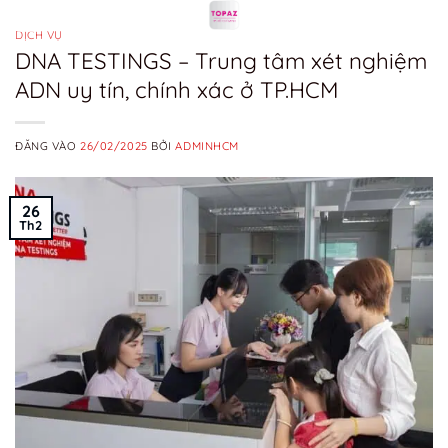
Bỏ
qua
DỊCH VỤ
DNA TESTINGS – Trung tâm xét nghiệm
nội
ADN uy tín, chính xác ở TP.HCM
dung
ĐĂNG VÀO
26/02/2025
BỞI
ADMINHCM
26
Th2