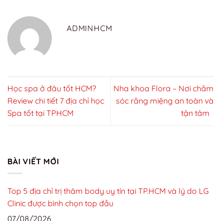
ADMINHCM
Học spa ở đâu tốt HCM?
Nha khoa Flora – Nơi chăm
Review chi tiết 7 địa chỉ học
sóc răng miệng an toàn và
Spa tốt tại TPHCM
tận tâm
BÀI VIẾT MỚI
Top 5 địa chỉ trị thâm body uy tín tại TP.HCM và lý do LG
Clinic được bình chọn top đầu
07/08/2026