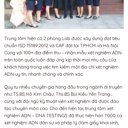
Trung tâm hiện có 2 phòng Lab được xây dựng đạt tiêu
chuẩn ISO 15189:2012 và CAP đặt tại TPHCM và Hà Nội.
Cùng với 100+ địa điểm thu – nhận mẫu xét nghiệm ADN
trên toàn quốc luôn đáp ứng kịp thời mọi nhu cầu của
khách hàng trong việc tìm kiếm một địa chỉ xét nghiệm
ADN uy tín, nhanh chóng và chính xác.
Quy tụ nhiều chuyên gia hàng đầu trong ngành di truyền
như TS.BS Hồ Kim Châu, Ths.BS Bùi Kiều Yến Trang…
cùng với đội ngũ kỹ thuật viên xét nghiệm đã được đào
tạo chuyên môn cao. Cho đến hiện tại, trung tâm xét
nghiệm ADN – DNA TESTINGS đã thực hiện hơn 7.000 ca
xét nghiệm ADN dân sự và pháp lý (làm giấy khai sinh,