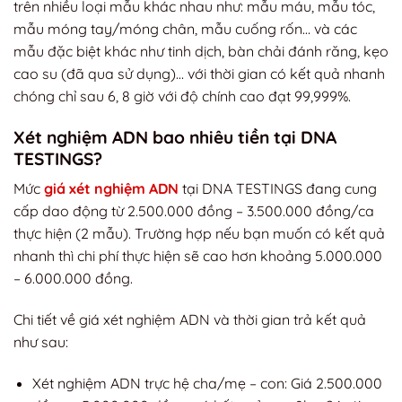
trên nhiều loại mẫu khác nhau như: mẫu máu, mẫu tóc,
mẫu móng tay/móng chân, mẫu cuống rốn… và các
mẫu đặc biệt khác như tinh dịch, bàn chải đánh răng, kẹo
cao su (đã qua sử dụng)… với thời gian có kết quả nhanh
chóng chỉ sau 6, 8 giờ với độ chính cao đạt 99,999%.
Xét nghiệm ADN bao nhiêu tiền tại DNA
TESTINGS?
Mức
giá xét nghiệm ADN
tại DNA TESTINGS đang cung
cấp dao động từ 2.500.000 đồng – 3.500.000 đồng/ca
thực hiện (2 mẫu). Trường hợp nếu bạn muốn có kết quả
nhanh thì chi phí thực hiện sẽ cao hơn khoảng 5.000.000
– 6.000.000 đồng.
Chi tiết về giá xét nghiệm ADN và thời gian trả kết quả
như sau:
Xét nghiệm ADN trực hệ cha/mẹ – con: Giá 2.500.000