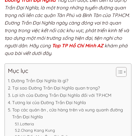
Đường Trần Đại Nghĩa
hay còn được biết đến là đại lộ
Trần Đại Nghĩa, là một trong những tuyến đường quan
trọng nối liền các quận Tân Phú và Bình Tân của TP.HCM.
Đường Trần Đại Nghĩa ngày càng đóng vai trò quan
trọng trong việc kết nối các khu vực, phát triển kinh tế và
tạo dựng một môi trường sống hiện đại, tiện nghi cho
người dân. Hãy cùng
Top TP Hồ Chí Minh AZ
khám phá
qua bài viết dưới đây
.
Mục lục
Đường Trần Đại Nghĩa là gì?
Tại sao Đường Trần Đại Nghĩa quan trọng?
Lợi ích của Đường Trần Đại Nghĩa đối với TP.HCM
Tương lai của Đường Trần Đại Nghĩa
Top các quán ăn , cửa hàng trên và xung quanh đường
Trần Đại Nghĩa
Lotteria
Chang Kang Kung