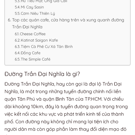
Hủ Tiếu Mực Ông Già Cali
Mì Cay Sasin
Cơm Niêu Thiên Lý
Top các quán cafe, cửa hàng trên và xung quanh đường
Trần Đại Nghĩa
Cheese Coffee
Katinat Saigon Kafe
Tiệm Cà Phê Cư Xá Tân Bình
Đồng Cafe
The Simple Café
Đường Trần Đại Nghĩa là gì?
Đường Trần Đại Nghĩa, hay còn gọi là đại lộ Trần Đại
Nghĩa, là một trong những tuyến đường chính nối liền
quận Tân Phú và quận Bình Tân của TP.HCM. Với chiều
dài khoảng 10km, đây là tuyến đường quan trọng trong
việc kết nối các khu vực và phát triển kinh tế của thành
phố. Con đường này không chỉ mang lại tiện ích cho
người dân mà còn góp phần làm thay đổi diện mạo đô