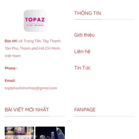
THÔNG TIN
Giới thiệu
Địa chỉ:
Lê Trọng Tấn, Tây Thạnh,
Tân Phú, Thành phố Hồ Chí Minh,
Liên hệ
Việt Nam
Tin Tức
Phone :
Email:
toptphochiminhaz@gmail.com
BÀI VIẾT MỚI NHẤT
FANPAGE