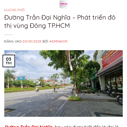
Bỏ
qua
ĐƯỜNG PHỐ
Đường Trần Đại Nghĩa – Phát triển đô
nội
thị vùng Đông TP.HCM
dung
ĐĂNG VÀO
03/01/2025
BỞI
ADMINHCM
03
Th1