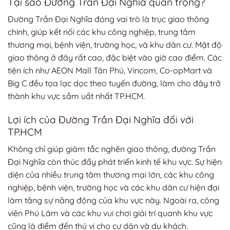
Tại sao Đường Trần Đại Nghĩa quan trọng?
Đường Trần Đại Nghĩa đóng vai trò là trục giao thông
chính, giúp kết nối các khu công nghiệp, trung tâm
thương mại, bệnh viện, trường học, và khu dân cư. Mật độ
giao thông ở đây rất cao, đặc biệt vào giờ cao điểm. Các
tiện ích như AEON Mall Tân Phú, Vincom, Co-opMart và
Big C đều tọa lạc dọc theo tuyến đường, làm cho đây trở
thành khu vực sầm uất nhất TP.HCM.
Lợi ích của Đường Trần Đại Nghĩa đối với
TP.HCM
Không chỉ giúp giảm tắc nghẽn giao thông, đường Trần
Đại Nghĩa còn thúc đẩy phát triển kinh tế khu vực. Sự hiện
diện của nhiều trung tâm thương mại lớn, các khu công
nghiệp, bệnh viện, trường học và các khu dân cư hiện đại
làm tăng sự năng động của khu vực này. Ngoài ra, công
viên Phú Lâm và các khu vui chơi giải trí quanh khu vực
cũng là điểm đến thú vị cho cư dân và du khách.