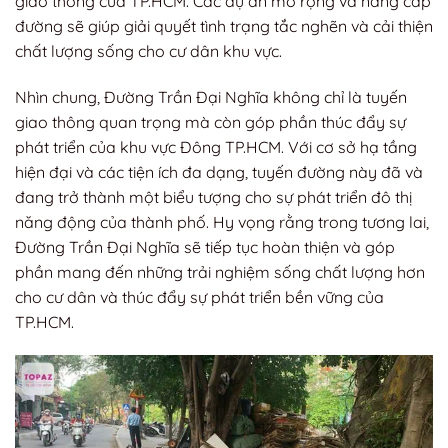
giao thông của TP.HCM. Các dự án mở rộng và nâng cấp
đường sẽ giúp giải quyết tình trạng tắc nghẽn và cải thiện
chất lượng sống cho cư dân khu vực.
Nhìn chung, Đường Trần Đại Nghĩa không chỉ là tuyến
giao thông quan trọng mà còn góp phần thúc đẩy sự
phát triển của khu vực Đông TP.HCM. Với cơ sở hạ tầng
hiện đại và các tiện ích đa dạng, tuyến đường này đã và
đang trở thành một biểu tượng cho sự phát triển đô thị
năng động của thành phố. Hy vọng rằng trong tương lai,
Đường Trần Đại Nghĩa sẽ tiếp tục hoàn thiện và góp
phần mang đến những trải nghiệm sống chất lượng hơn
cho cư dân và thúc đẩy sự phát triển bền vững của
TP.HCM.