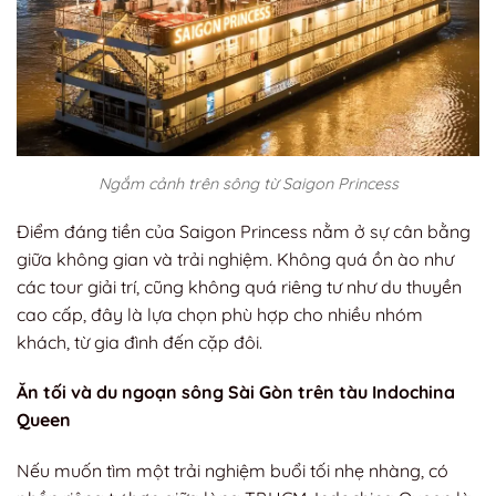
Ngắm cảnh trên sông từ Saigon Princess
Điểm đáng tiền của Saigon Princess nằm ở sự cân bằng
giữa không gian và trải nghiệm. Không quá ồn ào như
các tour giải trí, cũng không quá riêng tư như du thuyền
cao cấp, đây là lựa chọn phù hợp cho nhiều nhóm
khách, từ gia đình đến cặp đôi.
Ăn tối và du ngoạn sông Sài Gòn trên tàu Indochina
Queen
Nếu muốn tìm một trải nghiệm buổi tối nhẹ nhàng, có