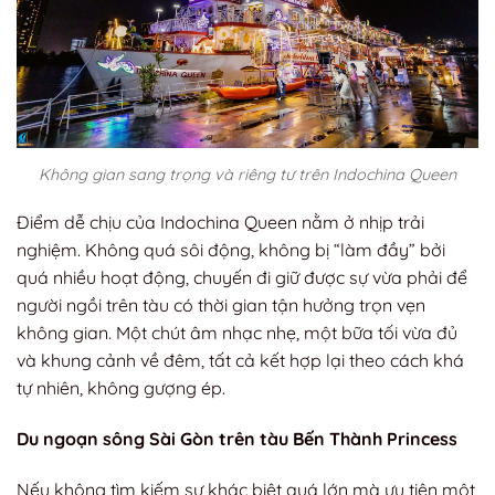
Không gian sang trọng và riêng tư trên Indochina Queen
Điểm dễ chịu của Indochina Queen nằm ở nhịp trải
nghiệm. Không quá sôi động, không bị “làm đầy” bởi
quá nhiều hoạt động, chuyến đi giữ được sự vừa phải để
người ngồi trên tàu có thời gian tận hưởng trọn vẹn
không gian. Một chút âm nhạc nhẹ, một bữa tối vừa đủ
và khung cảnh về đêm, tất cả kết hợp lại theo cách khá
tự nhiên, không gượng ép.
Du ngoạn sông Sài Gòn trên tàu Bến Thành Princess
Nếu không tìm kiếm sự khác biệt quá lớn mà ưu tiên một