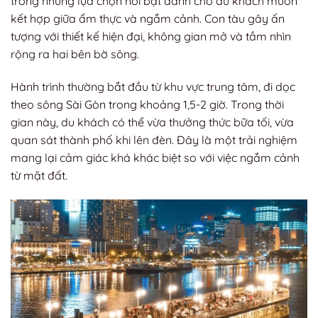
trong những lựa chọn nổi bật dành cho du khách muốn
kết hợp giữa ẩm thực và ngắm cảnh. Con tàu gây ấn
tượng với thiết kế hiện đại, không gian mở và tầm nhìn
rộng ra hai bên bờ sông.
Hành trình thường bắt đầu từ khu vực trung tâm, đi dọc
theo sông Sài Gòn trong khoảng 1,5-2 giờ. Trong thời
gian này, du khách có thể vừa thưởng thức bữa tối, vừa
quan sát thành phố khi lên đèn. Đây là một trải nghiệm
mang lại cảm giác khá khác biệt so với việc ngắm cảnh
từ mặt đất.