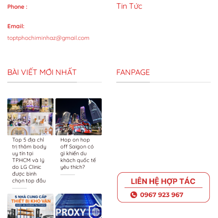
Tin Tức
Phone :
Email:
toptphochiminhaz@gmail.com
BÀI VIẾT MỚI NHẤT
FANPAGE
Top 5 địa chỉ
Hop on hop
trị thâm body
off Saigon có
uy tín tại
gì khiến du
TP.HCM và lý
khách quốc tế
do LG Clinic
yêu thích?
được bình
chọn top đầu