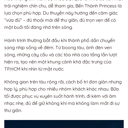
trải nghiệm chỉn chu, dễ tham gia, Bến Thành Princess là
lựa chọn phù hợp. Du thuyền này hướng đến cảm giác
“vừa đủ” – đủ thoải mái để thư giãn, đủ trọn vẹn để có
một buổi tối đáng nhớ trên sông.
Hành trình thường bắt đầu khi thành phố dần chuyển
sang nhịp sống về đêm. Từ boong tàu, ánh đèn ven
sông, những cây cầu và các tòa nhà cao tầng lần lượt
hiện ra, tạo nên một khung cảnh khá đặc trưng của
TP.HCM khi nhìn từ mặt nước.
Không gian trên tàu rộng rãi, cách bố trí đơn giản nhưng
hợp lý, phù hợp cho nhiều nhóm khách khác nhau. Bữa
tối được phục vụ xuyên suốt hành trình, đi kèm với âm
nhạc nhẹ, đủ để giữ không khí mà không làm mất đi sự
thư giãn.