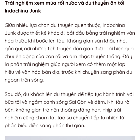
Trải nghiệm xem múa rối nước và du thuyền ăn tối
Indochina Junk
Giữa nhiều lựa chọn du thuyền quen thuộc, Indochina
Junk được thiết kế khác đi, bắt đầu bằng trải nghiệm văn
hóa trước khi bước lên tàu. Không gian sân khấu nhỏ,
gần gũi, nơi những tích truyện dân gian được tái hiện qua
chuyển động của con rối và âm nhạc truyền thống. Đây
là phần trải nghiệm giúp người xem có thêm một lớp
hiểu về văn hóa bản địa, trước khi chuyển sang phần du
ngoạn trên sông.
Sau đó, du khách lên du thuyền để tiếp tục hành trình với
bữa tối và ngắm cảnh sông Sài Gòn về đêm. Khi tàu rời
bến, không gian trở nên thoáng đãng hơn, nhịp trải
nghiệm cũng chậm lại, tạo sự chuyển tiếp tự nhiên từ
phần biểu diễn sang phần thư giãn.