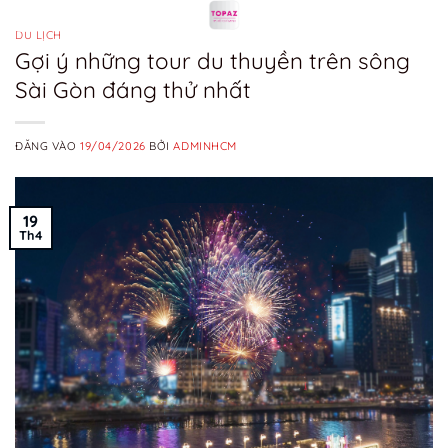
Bỏ
qua
DU LỊCH
Gợi ý những tour du thuyền trên sông
nội
Sài Gòn đáng thử nhất
dung
ĐĂNG VÀO
19/04/2026
BỞI
ADMINHCM
19
Th4