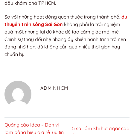
đầu khám phá TP.HCM.
So với những hoạt động quen thuộc trong thành phố,
du
thuyền trên sông Sài Gòn
không phải là trải nghiệm
quá mới, nhưng lại đủ khác để tạo cảm giác mới mẻ.
Chính sự thay đổi nhẹ nhàng ấy khiến hành trình trở nên
đáng nhớ hơn, dù không cần quá nhiều thời gian hay
chuẩn bị.
ADMINHCM
Quảng cáo Idea – Đơn vị
5 sai lầm khi hút cigar cao
làm bảng hiệu giá rẻ, uy tín