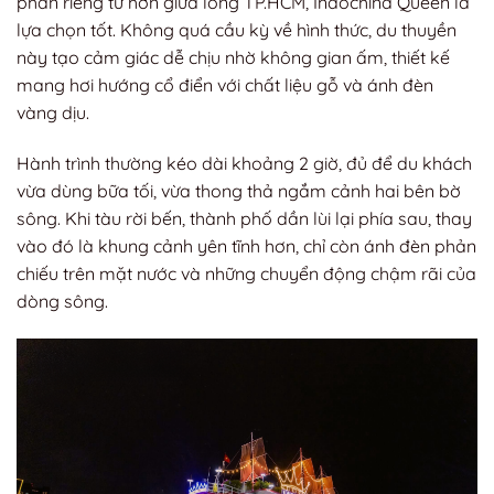
phần riêng tư hơn giữa lòng TP.HCM, Indochina Queen là
lựa chọn tốt. Không quá cầu kỳ về hình thức, du thuyền
này tạo cảm giác dễ chịu nhờ không gian ấm, thiết kế
mang hơi hướng cổ điển với chất liệu gỗ và ánh đèn
vàng dịu.
Hành trình thường kéo dài khoảng 2 giờ, đủ để du khách
vừa dùng bữa tối, vừa thong thả ngắm cảnh hai bên bờ
sông. Khi tàu rời bến, thành phố dần lùi lại phía sau, thay
vào đó là khung cảnh yên tĩnh hơn, chỉ còn ánh đèn phản
chiếu trên mặt nước và những chuyển động chậm rãi của
dòng sông.