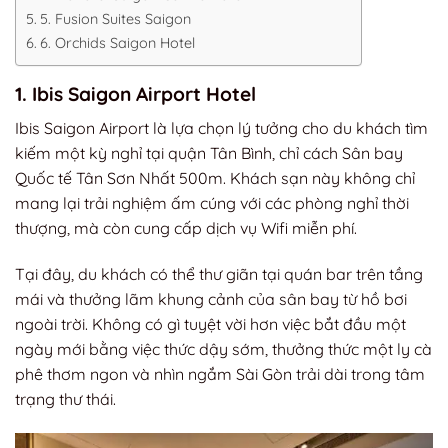
5. Fusion Suites Saigon
6. Orchids Saigon Hotel
1. Ibis Saigon Airport Hotel
Ibis Saigon Airport là lựa chọn lý tưởng cho du khách tìm
kiếm một kỳ nghỉ tại quận Tân Bình, chỉ cách Sân bay
Quốc tế Tân Sơn Nhất 500m. Khách sạn này không chỉ
mang lại trải nghiệm ấm cúng với các phòng nghỉ thời
thượng, mà còn cung cấp dịch vụ Wifi miễn phí.
Tại đây, du khách có thể thư giãn tại quán bar trên tầng
mái và thưởng lãm khung cảnh của sân bay từ hồ bơi
ngoài trời. Không có gì tuyệt vời hơn việc bắt đầu một
ngày mới bằng việc thức dậy sớm, thưởng thức một ly cà
phê thơm ngon và nhìn ngắm Sài Gòn trải dài trong tâm
trạng thư thái.