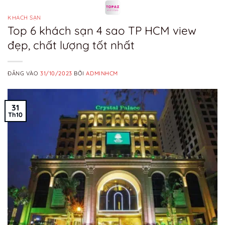
Bỏ
qua
KHÁCH SẠN
Top 6 khách sạn 4 sao TP HCM view
nội
đẹp, chất lượng tốt nhất
dung
ĐĂNG VÀO
31/10/2023
BỞI
ADMINHCM
31
Th10