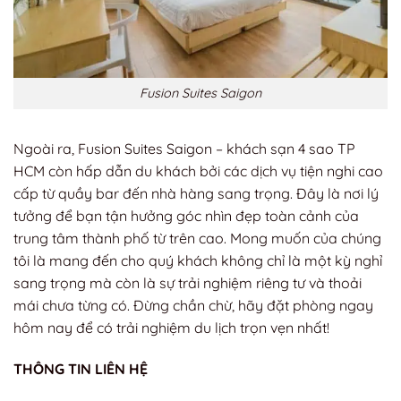
Fusion Suites Saigon
Ngoài ra, Fusion Suites Saigon – khách sạn 4 sao TP
HCM còn hấp dẫn du khách bởi các dịch vụ tiện nghi cao
cấp từ quầy bar đến nhà hàng sang trọng. Đây là nơi lý
tưởng để bạn tận hưởng góc nhìn đẹp toàn cảnh của
trung tâm thành phố từ trên cao. Mong muốn của chúng
tôi là mang đến cho quý khách không chỉ là một kỳ nghỉ
sang trọng mà còn là sự trải nghiệm riêng tư và thoải
mái chưa từng có. Đừng chần chừ, hãy đặt phòng ngay
hôm nay để có trải nghiệm du lịch trọn vẹn nhất!
THÔNG TIN LIÊN HỆ