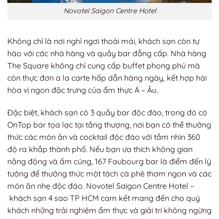
Novotel Saigon Centre Hotel
Không chỉ là nơi nghỉ ngơi thoải mái, khách sạn còn tự
hào với các nhà hàng và quầy bar đẳng cấp. Nhà hàng
The Square không chỉ cung cấp buffet phong phú mà
còn thực đơn a la carte hấp dẫn hàng ngày, kết hợp hài
hòa vị ngon đặc trưng của ẩm thực Á – Âu.
Đặc biệt, khách sạn có 3 quầy bar độc đáo, trong đó có
OnTop bar tọa lạc tại tầng thượng, nơi bạn có thể thưởng
thức các món ăn và cocktail độc đáo với tầm nhìn 360
độ ra khắp thành phố. Nếu bạn ưa thích không gian
năng động và ấm cúng, 167 Faubourg bar là điểm đến lý
tưởng để thưởng thức một tách cà phê thơm ngon và các
món ăn nhẹ độc đáo. Novotel Saigon Centre Hotel –
khách sạn 4 sao TP HCM cam kết mang đến cho quý
khách những trải nghiệm ẩm thực và giải trí không ngừng