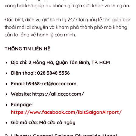
xông hơi khô giúp du khách giữ gìn sức khỏe và thư giãn.
Đặc biệt, dịch vụ giữ hành lý 24/7 tại quầy lễ tân giúp bạn
thoải mái di chuyển và khám phá thành phố mà không
cần lo lắng về hành lý của mình.
THÔNG TIN LIÊN HỆ
Địa chỉ: 2 Hồng Hà, Quận Tân Bình, TP. HCM
Điện thoại: 028 3848 5556
Email:
h9468-re1@accor.com
Website: https://all.accor.com/
Fanpage:
https://www.facebook.com/ibisSaigonAirport/
Giờ mở cửa: Mở cửa cả ngày