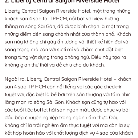
2. Liberty Central Saigon Riverside Hotel
Liberty Central Saigon Riverside Hotel, một trong những
khách sạn 4 sao tại TP.HCM, nổi bật với view hướng
thẳng ra sông Sài Gòn, đã được bình chọn là một trong
những điểm đến sang chảnh nhất của thành phố. Khách
sạn này không chỉ gây ấn tượng với thiết kế hiện đại và
sang trọng mà còn với sự tỉ mỉ và chăm chút đặt biệt
trong từng vật dụng trong phòng ngủ. Điều này tạo ra
không gian thư thái và dễ chịu cho du khách.
Ngoài ra, Liberty Central Saigon Riverside Hotel – khách
sạn 4 sao TP HCM còn nổi tiếng với các góc check-in
tuyệt vời, đặc biệt là bể bơi trên sân thượng với tầm nhìn
lãng mạn ra sông Sài Gòn. Khách sạn cũng tự hào với
các buổi tiệc buffet hải sản ngon mắt, được phục vụ bởi
đầu bếp chuyên nghiệp trong ngành ẩm thực. Đây
không chỉ là trải nghiệm ẩm thực tuyệt vời mà còn là sự
kết hợp hoàn hảo với chất lượng dịch vụ 4 sao của khách