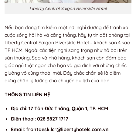
Liberty Central Saigon Riverside Hotel
Nếu bạn đang tìm kiếm một nơi nghỉ dưỡng để tránh xa
cuộc sống hối hả và căng thẳng, hãy tự tin đặt phòng tại
Liberty Central Saigon Riverside Hotel – khách sạn 4 sao
TP HCM. Ngoài các tiện nghi sang trọng như hồ bơi trên
sân thượng, Spa và nhà hàng, khách sạn còn đảm bảo
giấc ngủ thật ngon cho bạn và gia đình với những chiếc
giường vô cùng thoải mái. Đây chắc chắn sẽ là điểm
dừng chân lý tưởng cho chuyến du lịch của bạn.
THÔNG TIN LIÊN HỆ
Địa chỉ: 17 Tôn Đức Thắng, Quận 1, TP. HCM
Điện thoại: 028 3827 1717
Email:
frontdesk.lcr@libertyhotels.com.vn