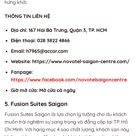
hứng khởi.
THÔNG TIN LIÊN HỆ
Địa chỉ: 167 Hai Bà Trưng, Quận 3, TP. HCM
Điện thoại: 028 3822 4866
Email:
h7965@accor.com
Website: https://www.novotel-saigon-centre.com/
Fanpage:
https://www.facebook.com/novotelsaigoncentre
Giờ mở cửa: Mở cửa cả ngày
5. Fusion Suites Saigon
Fusion Suites Saigon là lựa chọn lý tưởng cho du khách
muốn trải nghiệm sự sang trọng và đẳng cấp tại TP. Hồ
Chí Minh. Với hạng mục 4 sao chất lượng, khách sạn này