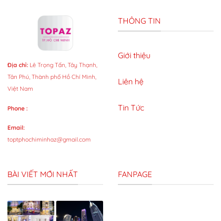
THÔNG TIN
Giới thiệu
Địa chỉ:
Lê Trọng Tấn, Tây Thạnh,
Tân Phú, Thành phố Hồ Chí Minh,
Liên hệ
Việt Nam
Tin Tức
Phone :
Email:
toptphochiminhaz@gmail.com
BÀI VIẾT MỚI NHẤT
FANPAGE