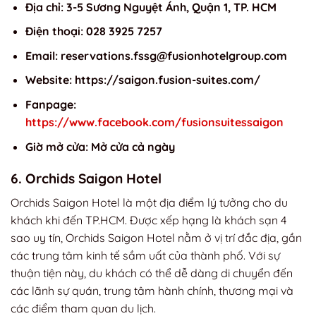
Địa chỉ: 3-5 Sương Nguyệt Ánh, Quận 1, TP. HCM
Điện thoại: 028 3925 7257
Email:
reservations.fssg@fusionhotelgroup.com
Website: https://saigon.fusion-suites.com/
Fanpage:
https://www.facebook.com/fusionsuitessaigon
Giờ mở cửa: Mở cửa cả ngày
6. Orchids Saigon Hotel
Orchids Saigon Hotel là một địa điểm lý tưởng cho du
khách khi đến TP.HCM. Được xếp hạng là khách sạn 4
sao uy tín, Orchids Saigon Hotel nằm ở vị trí đắc địa, gần
các trung tâm kinh tế sầm uất của thành phố. Với sự
thuận tiện này, du khách có thể dễ dàng di chuyển đến
các lãnh sự quán, trung tâm hành chính, thương mại và
các điểm tham quan du lịch.