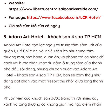
Website:
https://www.libertycentralsaigonriverside.com/
Fanpage:
https://www.facebook.com/LCR.Hotel/
Giờ mở cửa: Mở cửa cả ngày
3. Adora Art Hotel – khách sạn 4 sao TP HCM
Adora Art Hotel tọa lạc ngay tại trung tâm sầm uất của
quận 1, Hồ Chí Minh, với nhiều tiện ích như trung tâm
thương mại, nhà hàng, quán ăn, và phòng trà ca nhạc chỉ
cách vài bước chân. Mặc dù nằm ở trung tâm của thành
phố đầy sôi động, nhưng khi bạn bước vào Adora Art
Hotel – khách sạn 4 sao TP HCM, bạn sẽ cảm thấy như
đang đặt chân vào một “resort thu nhỏ” giữa lòng thành
phố.
Khuôn viên của khách sạn được trang trí với nhiều cây
xanh và tầng thượng có không gian mở, tạo điểm nhấn