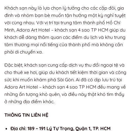
Khách sạn này là lựa chọn lý tưởng cho các cặp đôi, gia
đình và nhóm bạn bè muốn tận hưởng một kỳ nghỉ tuyệt
vời cùng nhau. Với vị trí tại trung tâm thành phố Hồ Chí
Minh, Adora Art Hotel – khách sạn 4 sao TP HCM giúp du
khách dễ dàng thăm quan các điểm du lịch và khu trung
tâm thương mại nổi tiếng của thành phố mà không cần
phải di chuyển xa.
Đặc biệt, khách sạn cung cấp dịch vụ thu đổi ngoại tệ và
cho thuê xe hơi, giúp du khách tiết kiệm thời gian và công
sức khi muốn khám phá Sài Gòn. Ai đã có dịp lưu trú tại
Adora Art Hotel – khách sạn 4 sao TP HCM đều mang về
những ấn tượng khó quên, và điều này thật khó tìm thấy
ở những địa điểm khác.
THÔNG TIN LIÊN HỆ
Địa chỉ: 189 – 191 Lý Tự Trọng, Quận 1, TP. HCM