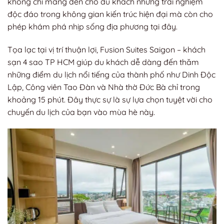
không chỉ mang đến cho du khách những trải nghiệm
độc đáo trong không gian kiến trúc hiện đại mà còn cho
phép khám phá nhịp sống địa phương tại đây.
Tọa lạc tại vị trí thuận lợi, Fusion Suites Saigon – khách
sạn 4 sao TP HCM giúp du khách dễ dàng đến thăm
những điểm du lịch nổi tiếng của thành phố như Dinh Độc
Lập, Công viên Tao Đàn và Nhà thờ Đức Bà chỉ trong
khoảng 15 phút. Đây thực sự là sự lựa chọn tuyệt vời cho
chuyến du lịch của bạn vào mùa hè này.