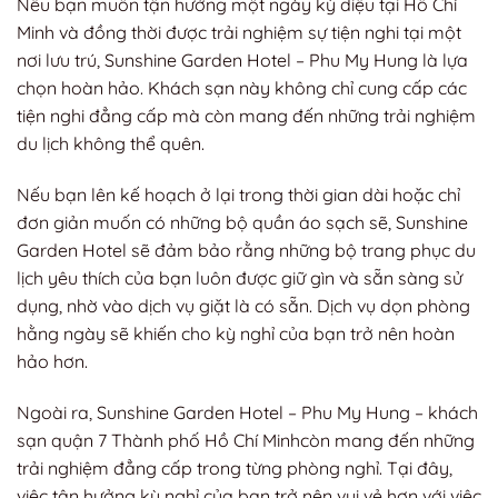
Nếu bạn muốn tận hưởng một ngày kỳ diệu tại Hồ Chí
Minh và đồng thời được trải nghiệm sự tiện nghi tại một
nơi lưu trú, Sunshine Garden Hotel – Phu My Hung là lựa
chọn hoàn hảo. Khách sạn này không chỉ cung cấp các
tiện nghi đẳng cấp mà còn mang đến những trải nghiệm
du lịch không thể quên.
Nếu bạn lên kế hoạch ở lại trong thời gian dài hoặc chỉ
đơn giản muốn có những bộ quần áo sạch sẽ, Sunshine
Garden Hotel sẽ đảm bảo rằng những bộ trang phục du
lịch yêu thích của bạn luôn được giữ gìn và sẵn sàng sử
dụng, nhờ vào dịch vụ giặt là có sẵn. Dịch vụ dọn phòng
hằng ngày sẽ khiến cho kỳ nghỉ của bạn trở nên hoàn
hảo hơn.
Ngoài ra, Sunshine Garden Hotel – Phu My Hung – khách
sạn quận 7 Thành phố Hồ Chí Minhcòn mang đến những
trải nghiệm đẳng cấp trong từng phòng nghỉ. Tại đây,
việc tận hưởng kỳ nghỉ của bạn trở nên vui vẻ hơn với việc