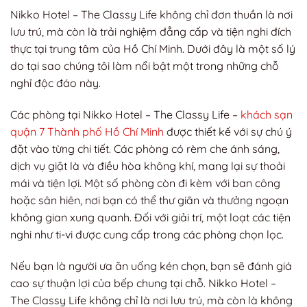
Nikko Hotel – The Classy Life không chỉ đơn thuần là nơi
lưu trú, mà còn là trải nghiệm đẳng cấp và tiện nghi đích
thực tại trung tâm của Hồ Chí Minh. Dưới đây là một số lý
do tại sao chúng tôi làm nổi bật một trong những chỗ
nghỉ độc đáo này.
Các phòng tại Nikko Hotel – The Classy Life –
khách sạn
quận 7 Thành phố Hồ Chí Minh
được thiết kế với sự chú ý
đặt vào từng chi tiết. Các phòng có rèm che ánh sáng,
dịch vụ giặt là và điều hòa không khí, mang lại sự thoải
mái và tiện lợi. Một số phòng còn đi kèm với ban công
hoặc sân hiên, nơi bạn có thể thư giãn và thưởng ngoạn
không gian xung quanh. Đối với giải trí, một loạt các tiện
nghi như ti-vi được cung cấp trong các phòng chọn lọc.
Nếu bạn là người ưa ăn uống kén chọn, bạn sẽ đánh giá
cao sự thuận lợi của bếp chung tại chỗ. Nikko Hotel –
The Classy Life không chỉ là nơi lưu trú, mà còn là không