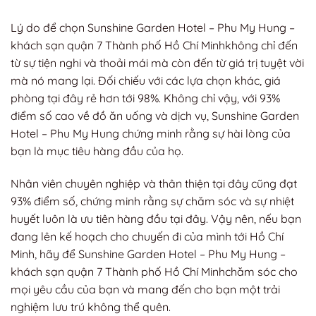
Lý do để chọn Sunshine Garden Hotel – Phu My Hung –
khách sạn quận 7 Thành phố Hồ Chí Minhkhông chỉ đến
từ sự tiện nghi và thoải mái mà còn đến từ giá trị tuyệt vời
mà nó mang lại. Đối chiếu với các lựa chọn khác, giá
phòng tại đây rẻ hơn tới 98%. Không chỉ vậy, với 93%
điểm số cao về đồ ăn uống và dịch vụ, Sunshine Garden
Hotel – Phu My Hung chứng minh rằng sự hài lòng của
bạn là mục tiêu hàng đầu của họ.
Nhân viên chuyên nghiệp và thân thiện tại đây cũng đạt
93% điểm số, chứng minh rằng sự chăm sóc và sự nhiệt
huyết luôn là ưu tiên hàng đầu tại đây.
Vậy nên, nếu bạn
đang lên kế hoạch cho chuyến đi của mình tới Hồ Chí
Minh, hãy để Sunshine Garden Hotel – Phu My Hung –
khách sạn quận 7 Thành phố Hồ Chí Minhchăm sóc cho
mọi yêu cầu của bạn và mang đến cho bạn một trải
nghiệm lưu trú không thể quên.