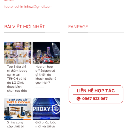
toptphochiminhaz@gmail.com
BÀI VIẾT MỚI NHẤT
FANPAGE
Top 5 địa chỉ
Hop on hop
trị thâm body
off Saigon có
uy tín tại
gì khiến du
TP.HCM và lý
khách quốc tế
do LG Clinic
yêu thích?
được bình
chọn top đầu
5 nhà cung
Giải pháp bảo
cấp thiết bị
mật và tối ưu