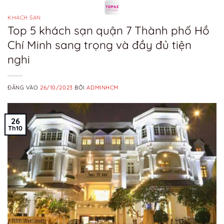
Bỏ
qua
KHÁCH SẠN
Top 5 khách sạn quận 7 Thành phố Hồ
nội
Chí Minh sang trọng và đầy đủ tiện
dung
nghi
ĐĂNG VÀO
26/10/2023
BỞI
ADMINHCM
26
Th10