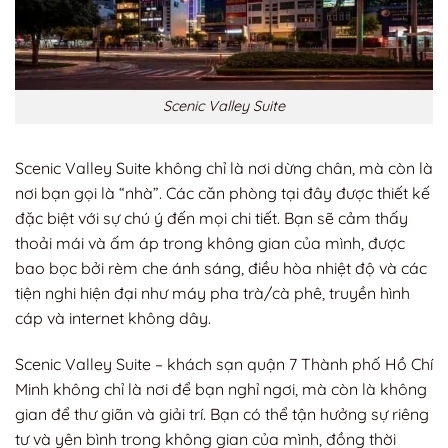
Scenic Valley Suite
Scenic Valley Suite không chỉ là nơi dừng chân, mà còn là
nơi bạn gọi là “nhà”. Các căn phòng tại đây được thiết kế
đặc biệt với sự chú ý đến mọi chi tiết. Bạn sẽ cảm thấy
thoải mái và ấm áp trong không gian của mình, được
bao bọc bởi rèm che ánh sáng, điều hòa nhiệt độ và các
tiện nghi hiện đại như máy pha trà/cà phê, truyền hình
cáp và internet không dây.
Scenic Valley Suite – khách sạn quận 7 Thành phố Hồ Chí
Minh không chỉ là nơi để bạn nghỉ ngơi, mà còn là không
gian để thư giãn và giải trí. Bạn có thể tận hưởng sự riêng
tư và yên bình trong không gian của mình, đồng thời