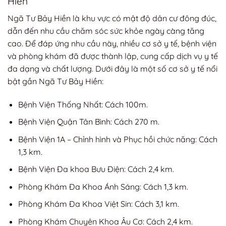
Hiền
Ngã Tư Bảy Hiền là khu vực có mật độ dân cư đông đúc,
dẫn đến nhu cầu chăm sóc sức khỏe ngày càng tăng
cao. Để đáp ứng nhu cầu này, nhiều cơ sở y tế, bệnh viện
và phòng khám đã được thành lập, cung cấp dịch vụ y tế
đa dạng và chất lượng. Dưới đây là một số cơ sở y tế nổi
bật gần Ngã Tư Bảy Hiền:
Bệnh Viện Thống Nhất: Cách 100m.
Bệnh Viện Quận Tân Bình: Cách 270 m.
Bệnh Viện 1A – Chỉnh hình và Phục hồi chức năng: Cách
1,3 km.
Bệnh Viện Đa khoa Bưu Điện: Cách 2,4 km.
Phòng Khám Đa Khoa Ánh Sáng: Cách 1,3 km.
Phòng Khám Đa Khoa Việt Sin: Cách 3,1 km.
Phòng Khám Chuyên Khoa Âu Cơ: Cách 2,4 km.