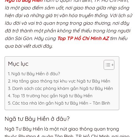
Ngã tư Bảy Hiền
nằm ở quận Tân Bình, TP. Hồ Chí Minh,
là một giao điểm sầm uất, nơi giao thoa giữa nhịp sống
hiện đại và những giá trị văn hóa truyền thống. Với lịch sử
lâu đời và vai trò quan trọng trong giao thương, nơi đây
đã trở thành một phần không thể thiếu trong lòng người
dân Sài Gòn. Hãy cùng
Top TP Hồ Chí Minh AZ
tìm hiểu
qua bài viết dưới đây.
Mục lục
Ngã tư Bảy Hiền ở đâu?
Hạ tầng giao thông tại khu vực Ngã tư Bảy Hiền
Danh sách các phòng khám gần Ngã tư Bảy Hiền
Top 13 trường học gần Ngã tư Bảy Hiền
Các tòa nhà lớn gần Ngã tư Bảy Hiền – Tân Bình
Ngã tư Bảy Hiền ở đâu?
Ngã Tư Bảy Hiền là một nút giao thông quan trọng
thuộc Phường 4, quận Tân Bình, TP. Hồ Chí Minh, nơi giao