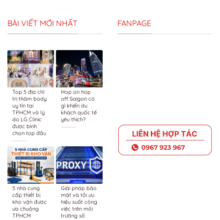
BÀI VIẾT MỚI NHẤT
FANPAGE
Top 5 địa chỉ
Hop on hop
trị thâm body
off Saigon có
uy tín tại
gì khiến du
TP.HCM và lý
khách quốc tế
do LG Clinic
yêu thích?
được bình
chọn top đầu
5 nhà cung
Giải pháp bảo
cấp thiết bị
mật và tối ưu
kho vận được
hiệu suất công
ưa chuộng
việc trên môi
TP.HCM
trường số