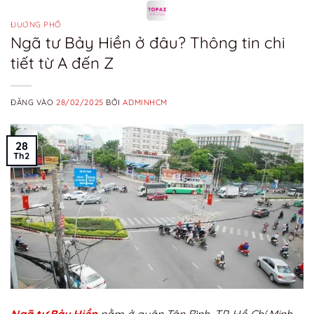
Bỏ
qua
ĐƯỜNG PHỐ
Ngã tư Bảy Hiền ở đâu? Thông tin chi
nội
tiết từ A đến Z
dung
ĐĂNG VÀO
28/02/2025
BỞI
ADMINHCM
28
Th2