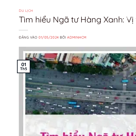
Bỏ
qua
DU LỊCH
Tìm hiểu Ngã tư Hàng Xanh: Vị t
DỊCH VỤ
nội
dung
ĐĂNG VÀO
01/05/2024
BỞI
ADMINHCM
01
Th5