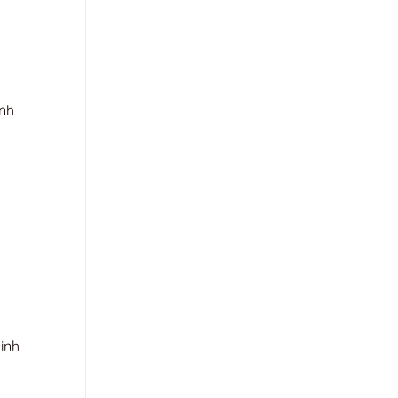
inh
inh