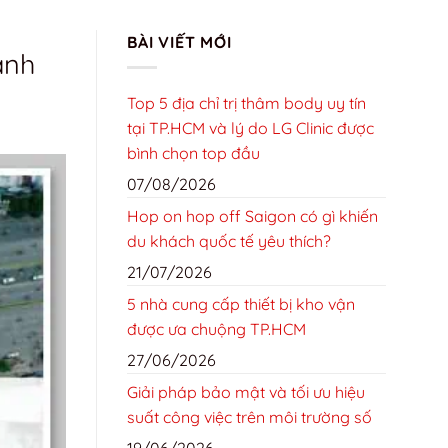
TRANG CHỦ
GIỚI THIỆU
LIÊN HỆ
TIN TỨC
BÀI VIẾT MỚI
anh
TIN TỨC
Top 5 địa chỉ trị thâm body uy tín
tại TP.HCM và lý do LG Clinic được
bình chọn top đầu
07/08/2026
Hop on hop off Saigon có gì khiến
du khách quốc tế yêu thích?
21/07/2026
5 nhà cung cấp thiết bị kho vận
được ưa chuộng TP.HCM
27/06/2026
Giải pháp bảo mật và tối ưu hiệu
suất công việc trên môi trường số
19/06/2026