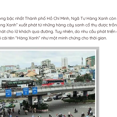
trọng bậc nhất Thành phố Hồ Chí Minh, Ngã Tư Hàng Xanh còn
 “Hàng Xanh” xuất phát từ những hàng cây sanh cổ thụ được trồ
át cho lữ khách qua đường. Tuy nhiên, do nhu cầu phát triển
ại cái tên “Hàng Xanh” như một minh chứng cho thời gian.