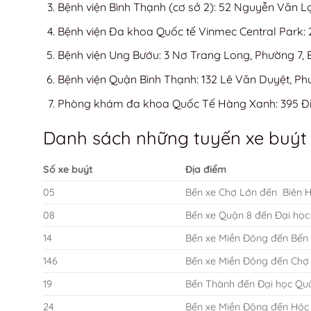
Bệnh viện Bình Thạnh (cơ sở 2): 52 Nguyễn Văn L
Bệnh viện Đa khoa Quốc tế Vinmec Central Park:
Bệnh viện Ung Bướu: 3 Nơ Trang Long, Phường 7, 
Bệnh viện Quận Bình Thạnh: 132 Lê Văn Duyệt, Ph
Phòng khám đa khoa Quốc Tế Hàng Xanh: 395 Điệ
Danh sách những tuyến xe buýt
Số xe buýt
Địa điểm
05
Bến xe Chợ Lớn đến Biên 
08
Bến xe Quận 8 đến Đại học
14
Bến xe Miền Đông đến Bến 
146
Bến xe Miền Đông đến Chợ
19
Bến Thành đến Đại học Qu
24
Bến xe Miền Đông đến Hó