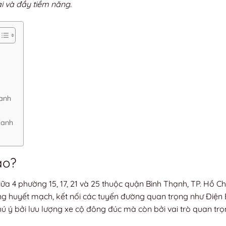
ại và đầy tiềm năng.
Xanh
Xanh
ào?
ữa 4 phường 15, 17, 21 và 25 thuộc quận Bình Thạnh, TP. Hồ Ch
ng huyết mạch, kết nối các tuyến đường quan trọng như Điện 
hú ý bởi lưu lượng xe cộ đông đúc mà còn bởi vai trò quan tr