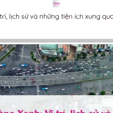
rí, lịch sử và những tiện ích xung qu
DU LỊCH
ẨM THỰC
MUA SẮM
KHÁCH SẠN
LÀM ĐẸP