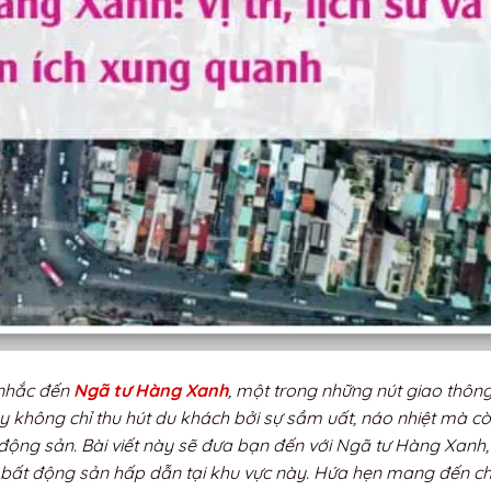
 nhắc đến
Ngã tư Hàng Xanh
, một trong những nút giao thôn
 không chỉ thu hút du khách bởi sự sầm uất, náo nhiệt mà cò
ất động sản. Bài viết này sẽ đưa bạn đến với Ngã tư Hàng Xan
à bất động sản hấp dẫn tại khu vực này. Hứa hẹn mang đến c