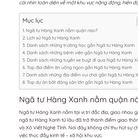
cái nhìn toàn diện về một khu vực năng động, hiện đ
Mục lục
Ngã tư Hàng Xanh nằm quận nào?
Lịch sử Ngã tư Hàng Xanh
Danh sách những trường học gần Ngã tư Hàng Xanh
Danh sách những bệnh viện gần Ngã tư Hàng Xanh
Danh sách những tuyến xe buýt đi qua Ngã tư Hàng 
Top địa điểm ăn uống ngon gần Ngã tư Hàng Xanh
Danh sách những địa điểm vui chơi gần Ngã tư Hàng 
Top dự án bất động sản lớn gần Ngã tư Hàng Xanh
Ngã tư Hàng Xanh nằm quận n
Ngã tư Hàng Xanh nằm tại vị trí đắc địa, giao nhau gi
ngã tư Hàng Xanh từ lâu đã trở thành điểm giao thô
và Xô Viết Nghệ Tĩnh. Nơi đây không chỉ thu hút sự c
việc thúc đẩy kinh tế – xã hội khu vực.