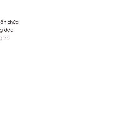
 ẩn chứa
ng dọc
 giao