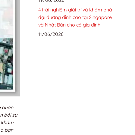
4 trải nghiệm giải trí và khám phá
đại dương đỉnh cao tại Singapore
và Nhật Bản cho cả gia đình
11/06/2026
g quan
n bởi sự
h, khám
ho bạn