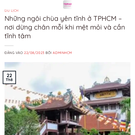
Bỏ
qua
DU LỊCH
Những ngôi chùa yên tĩnh ở TPHCM –
nội
nơi dừng chân mỗi khi mệt mỏi và cần
dung
tĩnh tâm
ĐĂNG VÀO
22/08/2023
BỞI
ADMINHCM
22
Th8