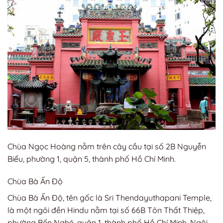
Chùa Ngọc Hoàng nằm trên cây cầu tại số 2B Nguyễn
Biểu, phường 1, quận 5, thành phố Hồ Chí Minh.
Chùa Bà Ấn Độ
Chùa Bà Ấn Độ, tên gốc là Sri Thendayuthapani Temple,
là một ngôi đền Hindu nằm tại số 66B Tôn Thất Thiệp,
phường Bến Nghé, quận 1, thành phố Hồ Chí Minh. Ngôi