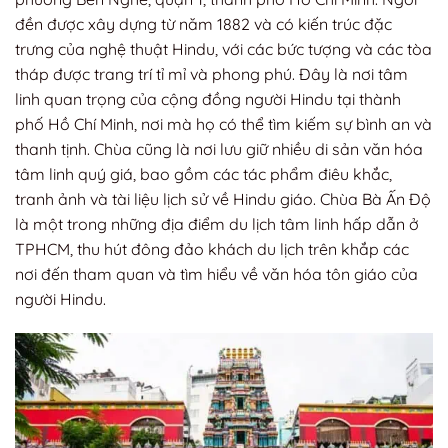
đền được xây dựng từ năm 1882 và có kiến trúc đặc
trưng của nghệ thuật Hindu, với các bức tượng và các tòa
tháp được trang trí tỉ mỉ và phong phú. Đây là nơi tâm
linh quan trọng của cộng đồng người Hindu tại thành
phố Hồ Chí Minh, nơi mà họ có thể tìm kiếm sự bình an và
thanh tịnh. Chùa cũng là nơi lưu giữ nhiều di sản văn hóa
tâm linh quý giá, bao gồm các tác phẩm điêu khắc,
tranh ảnh và tài liệu lịch sử về Hindu giáo. Chùa Bà Ấn Độ
là một trong những địa điểm du lịch tâm linh hấp dẫn ở
TPHCM, thu hút đông đảo khách du lịch trên khắp các
nơi đến tham quan và tìm hiểu về văn hóa tôn giáo của
người Hindu.