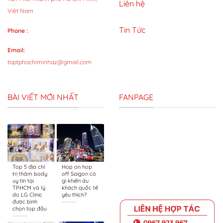
Liên hệ
Việt Nam
Tin Tức
Phone :
Email:
toptphochiminhaz@gmail.com
BÀI VIẾT MỚI NHẤT
FANPAGE
Top 5 địa chỉ
Hop on hop
trị thâm body
off Saigon có
uy tín tại
gì khiến du
TP.HCM và lý
khách quốc tế
do LG Clinic
yêu thích?
được bình
chọn top đầu