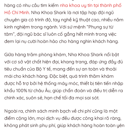
hàng có nhu cầu tìm kiếm
nha khoa uy tín tại thành phố
Hồ Chí Minh
. Nha Khoa Shark là nơi tập hợp đội ngũ
chuyên gia có trình độ, tay nghề kỹ thuật cao, nhiều năm
kinh nghiệm trong ngành. Với sứ mệnh “Phụng sự từ
tâm”, đội ngũ bác sĩ luôn cố gắng hết mình trong việc
đem lại nụ cười hoàn hảo cho hàng nghìn khách hàng.
Giữa hàng trăm phòng khám, Nha Khoa Shark nổi bật
với cơ sở vật chất hiện đại, khang trang, đáp ứng đầy đủ
tiêu chuẩn của Bộ Y tế, mang đến sự an toàn và thoải
mái cho khách hàng. Đặc biệt, quá trình thăm khám
được hỗ trợ bởi hệ thống máy móc, thiết bị tiên tiến nhập
khẩu 100% từ châu Âu, giúp chẩn đoán và điều trị diễn ra
chính xác, suôn sẻ, hạn chế tối đa mọi sai sót.
Ngoài ra, chính sách minh bạch về chi phí cũng là một
điểm cộng lớn, mọi dịch vụ đều được công khai rõ ràng,
không phát sinh phụ phí, giúp khách hàng hoàn toàn yên