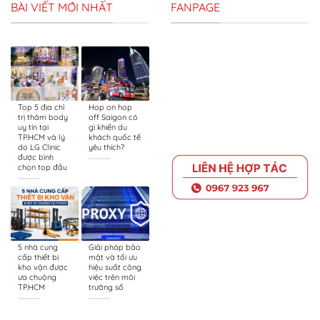
BÀI VIẾT MỚI NHẤT
FANPAGE
Top 5 địa chỉ
Hop on hop
trị thâm body
off Saigon có
uy tín tại
gì khiến du
TP.HCM và lý
khách quốc tế
do LG Clinic
yêu thích?
được bình
chọn top đầu
5 nhà cung
Giải pháp bảo
cấp thiết bị
mật và tối ưu
kho vận được
hiệu suất công
ưa chuộng
việc trên môi
TP.HCM
trường số