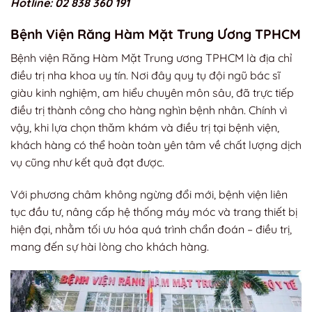
Hotline: 02 838 360 191
Bệnh Viện Răng Hàm Mặt Trung Ương TPHCM
Bệnh viện Răng Hàm Mặt Trung ương TPHCM là địa chỉ
điều trị nha khoa uy tín. Nơi đây quy tụ đội ngũ bác sĩ
giàu kinh nghiệm, am hiểu chuyên môn sâu, đã trực tiếp
điều trị thành công cho hàng nghìn bệnh nhân. Chính vì
vậy, khi lựa chọn thăm khám và điều trị tại bệnh viện,
khách hàng có thể hoàn toàn yên tâm về chất lượng dịch
vụ cũng như kết quả đạt được.
Với phương châm không ngừng đổi mới, bệnh viện liên
tục đầu tư, nâng cấp hệ thống máy móc và trang thiết bị
hiện đại, nhằm tối ưu hóa quá trình chẩn đoán – điều trị,
mang đến sự hài lòng cho khách hàng.