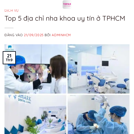
Bỏ
qua
DỊCH VỤ
Top 5 địa chỉ nha khoa uy tín ở TPHCM
nội
dung
ĐĂNG VÀO
21/09/2025
BỞI
ADMINHCM
21
Th9