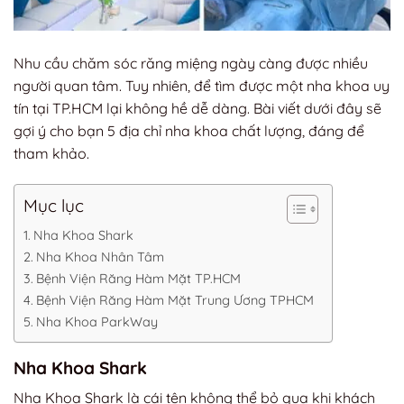
Nhu cầu chăm sóc răng miệng ngày càng được nhiều
người quan tâm. Tuy nhiên, để tìm được một nha khoa uy
tín tại TP.HCM lại không hề dễ dàng. Bài viết dưới đây sẽ
gợi ý cho bạn 5 địa chỉ nha khoa chất lượng, đáng để
tham khảo.
Mục lục
Nha Khoa Shark
Nha Khoa Nhân Tâm
Bệnh Viện Răng Hàm Mặt TP.HCM
Bệnh Viện Răng Hàm Mặt Trung Ương TPHCM
Nha Khoa ParkWay
Nha Khoa Shark
Nha Khoa Shark là cái tên không thể bỏ qua khi khách