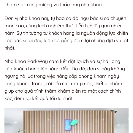
chăm sóc răng miệng và thẩm mỹ nha khoa.
Đơn vị nha khoa này tự hào có đội ngũ bác sĩ có chuyên
môn cao, cùng kinh nghiệm thực tiễn tích lũy qua nhiều
năm. Sự tin tưởng từ khách hàng là nguồn động lực khiến
các bác sĩ tại đây luôn cố gắng đem lại những dịch vụ tốt
nhất.
Nha khoa ParkWay cam kết đặt lợi ích và sự hài lòng
của khách hàng lên hàng đầu. Do đó, đơn vị này không
ngừng nỗ lực trong việc nâng cấp phòng khám ngày
càng khang trang, cải tiến các máy móc, thiết bị nhằm
giúp cho quá trình thăm khám diễn ra một cách chính
xác, đem lại kết quả tối ưu nhất.