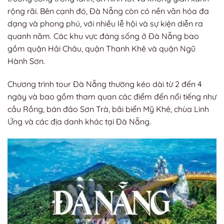
rộng rãi. Bên cạnh đó, Đà Nẵng còn có nền văn hóa đa
dạng và phong phú, với nhiều lễ hội và sự kiện diễn ra
quanh năm. Các khu vực đáng sống ở Đà Nẵng bao
gồm quận Hải Châu, quận Thanh Khê và quận Ngũ
Hành Sơn.
Chương trình tour Đà Nẵng thường kéo dài từ 2 đến 4
ngày và bao gồm tham quan các điểm đến nổi tiếng như
cầu Rồng, bán đảo Sơn Trà, bãi biển Mỹ Khê, chùa Linh
Ứng và các địa danh khác tại Đà Nẵng.