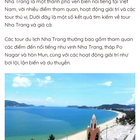
Nha Trang là một thành phố ven biển nổi tiếng tại Việt
Nam, với nhiều điểm tham quan, hoạt động giải trí và các
tour thú vị. Dưới đây là một số kết quả tìm kiếm về tour
Nha Trang và giá cả:
Các tour du lịch Nha Trang thường bao gồm tham quan
các điểm đến nổi tiếng như vịnh Nha Trang, tháp Po
Nagar và hòn Mun, cùng với các hoạt động giải trí như
bơi lội, lặn biển và du thuyền.