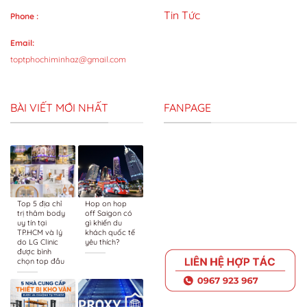
Tin Tức
Phone :
Email:
toptphochiminhaz@gmail.com
BÀI VIẾT MỚI NHẤT
FANPAGE
Top 5 địa chỉ
Hop on hop
trị thâm body
off Saigon có
uy tín tại
gì khiến du
TP.HCM và lý
khách quốc tế
do LG Clinic
yêu thích?
được bình
chọn top đầu