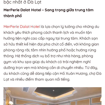
bậc nhất ở Đà Lạt
MerPerle Dalat Hotel – Sang trọng giữa trung tâm
thành phố
MerPerle Dalat Hotel
là lựa chọn lý tưởng cho những du
khách yêu thích phong cách thanh lịch và muốn tận
hưởng tiện nghi cao cấp ngay tại trung tâm. Khách sạn
sở hữu thiết kế hiện đại pha chút cổ điển, với không gian
phòng rộng rãi, tầm nhìn hướng phố hoặc hướng rừng
thông. Hệ thống dịch vụ bổ trợ như nhà hàng, phòng
gym và khu spa giúp du khách có trải nghiệm nghỉ
dưỡng trọn vẹn mà không cần di chuyển nhiều. Từ đây,
du khách cũng dễ dàng tiếp cận Hồ Xuân Hương, chợ Đà
Lạt và nhiều điểm tham quan nổi tiếng.