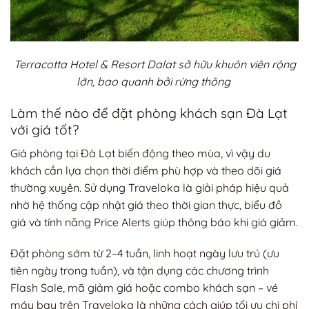
Terracotta Hotel & Resort Dalat sở hữu khuôn viên rộng
lớn, bao quanh bởi rừng thông
Làm thế nào để đặt phòng khách sạn Đà Lạt
với giá tốt?
Giá phòng tại Đà Lạt biến động theo mùa, vì vậy du
khách cần lựa chọn thời điểm phù hợp và theo dõi giá
thường xuyên. Sử dụng Traveloka là giải pháp hiệu quả
nhờ hệ thống cập nhật giá theo thời gian thực, biểu đồ
giá và tính năng Price Alerts giúp thông báo khi giá giảm.
Đặt phòng sớm từ 2–4 tuần, linh hoạt ngày lưu trú (ưu
tiên ngày trong tuần), và tận dụng các chương trình
Flash Sale, mã giảm giá hoặc combo khách sạn – vé
máy bay trên Traveloka là những cách giúp tối ưu chi phí