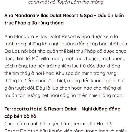
cạnh mặt hồ Tuyền Lâm thơ mộng
Ana Mandara Villas Dalat Resort & Spa – Dấu ấn kiến
trúc Pháp giữa rừng thông
Ana Mandara Villas Dalat Resort & Spa được xem là
một trong những khu nghỉ dưỡng đẳng cấp bậc nhất của
Đà Lạt, nổi bật nhờ quần thể biệt thự Pháp cổ được phục
dựng tinh tế. Mỗi villa mang một câu chuyện, một phong
cách riêng, tạo nên trải nghiệm lưu trú độc đáo không
thể tìm thấy ở nơi khác. Khu spa ẩn mình trong rừng
thông là điểm nhấn đặc biệt, mang đến không gian thư
giãn tuyệt đối. Đây là lựa chọn hoàn hảo cho những ai
muốn tận hưởng nét hoài cổ giữa thiên nhiên lãng mạn.
Terracotta Hotel & Resort Dalat – Nghỉ dưỡng đẳng
cấp bên bờ hồ
Cũng nằm cạnh hồ Tuyền Lâm, Terracotta Hotel &
Resort Dalat sở hữu khuôn viên rộng, trong lành và nhiều