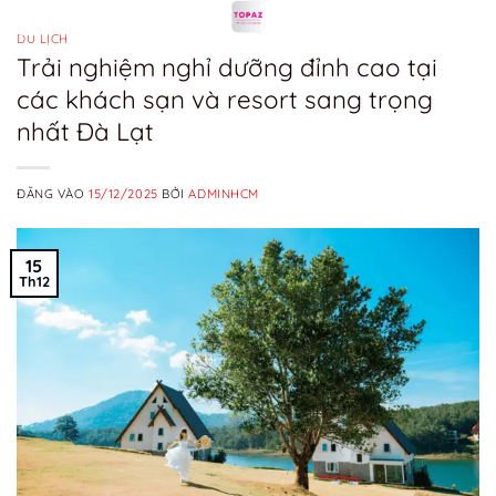
Bỏ
qua
DU LỊCH
Trải nghiệm nghỉ dưỡng đỉnh cao tại
nội
các khách sạn và resort sang trọng
dung
nhất Đà Lạt
ĐĂNG VÀO
15/12/2025
BỞI
ADMINHCM
15
Th12