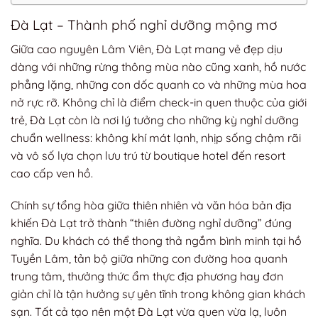
Đà Lạt – Thành phố nghỉ dưỡng mộng mơ
Giữa cao nguyên Lâm Viên, Đà Lạt mang vẻ đẹp dịu
dàng với những rừng thông mùa nào cũng xanh, hồ nước
phẳng lặng, những con dốc quanh co và những mùa hoa
nở rực rỡ. Không chỉ là điểm check-in quen thuộc của giới
trẻ, Đà Lạt còn là nơi lý tưởng cho những kỳ nghỉ dưỡng
chuẩn wellness: không khí mát lạnh, nhịp sống chậm rãi
và vô số lựa chọn lưu trú từ boutique hotel đến resort
cao cấp ven hồ.
Chính sự tổng hòa giữa thiên nhiên và văn hóa bản địa
khiến Đà Lạt trở thành “thiên đường nghỉ dưỡng” đúng
nghĩa. Du khách có thể thong thả ngắm bình minh tại hồ
Tuyền Lâm, tản bộ giữa những con đường hoa quanh
trung tâm, thưởng thức ẩm thực địa phương hay đơn
giản chỉ là tận hưởng sự yên tĩnh trong không gian khách
sạn. Tất cả tạo nên một Đà Lạt vừa quen vừa lạ, luôn