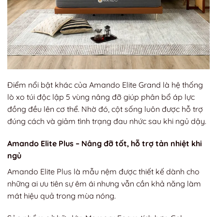
Điểm nổi bật khác của Amando Elite Grand là hệ thống
lò xo túi độc lập 5 vùng nâng đỡ giúp phân bổ áp lực
đồng đều lên cơ thể. Nhờ đó, cột sống luôn được hỗ trợ
đúng cách và giảm tình trạng đau nhức sau khi ngủ dậy.
Amando Elite Plus – Nâng đỡ tốt, hỗ trợ tản nhiệt khi
ngủ
Amando Elite Plus là mẫu nệm được thiết kế dành cho
những ai ưu tiên sự êm ái nhưng vẫn cần khả năng làm
mát hiệu quả trong mùa nóng.