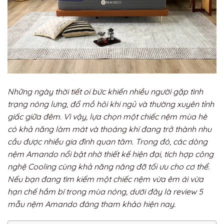
Những ngày thời tiết oi bức khiến nhiều người gặp tình
trạng nóng lưng, đổ mồ hôi khi ngủ và thường xuyên tỉnh
giấc giữa đêm. Vì vậy, lựa chọn một chiếc nệm mùa hè
có khả năng làm mát và thoáng khí đang trở thành nhu
cầu được nhiều gia đình quan tâm. Trong đó, các dòng
nệm Amando nổi bật nhờ thiết kế hiện đại, tích hợp công
nghệ Cooling cùng khả năng nâng đỡ tối ưu cho cơ thể.
Nếu bạn đang tìm kiếm một chiếc nệm vừa êm ái vừa
hạn chế hầm bí trong mùa nóng, dưới đây là review 5
mẫu nệm Amando đáng tham khảo hiện nay.