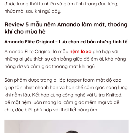
được trạng thái tự nhiên và giảm tình trạng đau lưng,
nhức mỏi sau khi ngủ dậy.
Review 5 mẫu nệm Amando làm mát, thoáng
khí cho mùa hè
Amando Elite Original – Lựa chọn cơ bản nhưng tinh tế
Amando Elite Original là mẫu
nệm lò xo
phù hợp với
những ai yêu thích sự cân bằng giữa độ êm ái, khả năng
nâng đỡ và cảm giác thoáng mát khi ngủ.
Sản phẩm được trang bị lớp topper foam mật độ cao
giúp tản nhiệt nhanh hơn và hạn chế cảm giác nóng lưng
khi nằm lâu. Kết hợp cùng công nghệ vải Ultra Knitted,
bề mặt nệm luôn mang lại cảm giác mềm mại và dễ
chịu, đặc biệt phù hợp với thời tiết nóng ẩm.