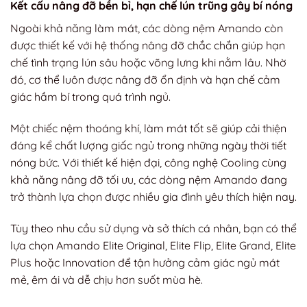
Kết cấu nâng đỡ bền bỉ, hạn chế lún trũng gây bí nóng
Ngoài khả năng làm mát, các dòng nệm Amando còn
được thiết kế với hệ thống nâng đỡ chắc chắn giúp hạn
chế tình trạng lún sâu hoặc võng lưng khi nằm lâu. Nhờ
đó, cơ thể luôn được nâng đỡ ổn định và hạn chế cảm
giác hầm bí trong quá trình ngủ.
Một chiếc nệm thoáng khí, làm mát tốt sẽ giúp cải thiện
đáng kể chất lượng giấc ngủ trong những ngày thời tiết
nóng bức. Với thiết kế hiện đại, công nghệ Cooling cùng
khả năng nâng đỡ tối ưu, các dòng nệm Amando đang
trở thành lựa chọn được nhiều gia đình yêu thích hiện nay.
Tùy theo nhu cầu sử dụng và sở thích cá nhân, bạn có thể
lựa chọn Amando Elite Original, Elite Flip, Elite Grand, Elite
Plus hoặc Innovation để tận hưởng cảm giác ngủ mát
mẻ, êm ái và dễ chịu hơn suốt mùa hè.