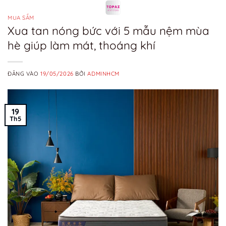
Bỏ
qua
MUA SẮM
Xua tan nóng bức với 5 mẫu nệm mùa
nội
hè giúp làm mát, thoáng khí
dung
ĐĂNG VÀO
19/05/2026
BỞI
ADMINHCM
19
Th5