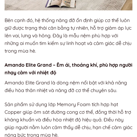
Bên cạnh đó, hệ thống nâng đỡ ổn định giúp cơ thể luôn
giữ được trạng thái cân bằng tự nhiên, hỗ trợ giảm áp lực
lên vai, lưng và hông. Đây là mẫu nệm phù hợp với
những ai muốn tìm kiếm sự linh hoạt và cảm giác dễ chịu
trong mùa hè.
Amando Elite Grand – Êm ái, thoáng khí, phù hợp người
nhạy cảm với nhiệt độ
Amando Elite Grand là dòng nệm nổi bật với khả năng
điều hòa thân nhiệt và nâng đỡ cơ thể chuyên sâu.
Sản phẩm sử dụng lớp Memory Foam tích hợp hạt
Copper giúp ôm sát đường cong cơ thể, đồng thời hỗ trợ
kháng khuẩn và điều hòa nhiệt độ hiệu quả. Điều này
giúp người nằm luôn cảm thấy dễ chịu, hạn chế cảm giác
nóng bức trong mùa hè.