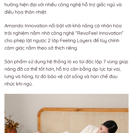
hướng hiện đại với nhiều công nghệ hỗ trợ giấc ngủ và
điều hòa thân nhiệt.
Amando Innovation nổi bật với khả năng cá nhân hóa
trải nghiệm nằm nhờ công nghệ “RevoFeel Innovation”
cho phép lật ngược 2 lớp Feeling Layers để tùy chỉnh
cảm giác nằm theo sở thích riêng.
Sản phẩm sử dụng hệ thống lò xo túi độc lập 7 vùng giúp
nâng đỡ cơ thể tốt hơn, hỗ trợ cân bằng áp lực tại vai,
lưng và hông, từ đó bảo vệ cột sống và hạn chế đau
nhức khi ngủ.