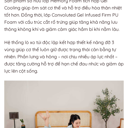
Sản phẩm sở hữu lớp Memory Foam tích hợp Gel
Cooling giúp ôm sát cơ thể và hỗ trợ điều hòa thân nhiệt
tốt hơn. Đồng thời, lớp Convoluted Gel Infused Firm PU
Foam với cấu trúc cắt rổ trứng giúp tăng khả năng lưu
thông không khí và giảm cảm giác hầm bí khi nằm lâu.
Hệ thống lò xo túi độc lập kết hợp thiết kế nâng đỡ 3
vùng giúp cơ thể luôn giữ được trạng thái cân bằng tự
nhiên. Phần lưng và hông – nơi chịu nhiều áp lực nhất –
được tăng cường hỗ trợ để hạn chế đau nhức và giảm áp
lực lên cột sống.