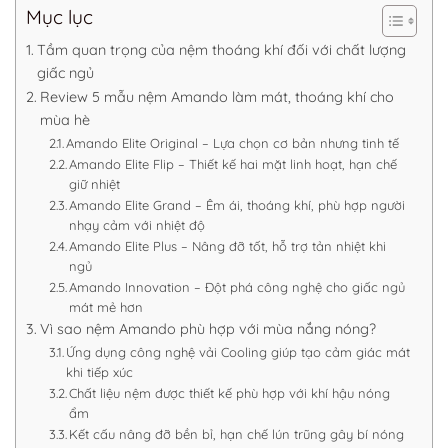
Mục lục
Tầm quan trọng của nệm thoáng khí đối với chất lượng
giấc ngủ
Review 5 mẫu nệm Amando làm mát, thoáng khí cho
mùa hè
Amando Elite Original – Lựa chọn cơ bản nhưng tinh tế
Amando Elite Flip – Thiết kế hai mặt linh hoạt, hạn chế
giữ nhiệt
Amando Elite Grand – Êm ái, thoáng khí, phù hợp người
nhạy cảm với nhiệt độ
Amando Elite Plus – Nâng đỡ tốt, hỗ trợ tản nhiệt khi
ngủ
Amando Innovation – Đột phá công nghệ cho giấc ngủ
mát mẻ hơn
Vì sao nệm Amando phù hợp với mùa nắng nóng?
Ứng dụng công nghệ vải Cooling giúp tạo cảm giác mát
khi tiếp xúc
Chất liệu nệm được thiết kế phù hợp với khí hậu nóng
ẩm
Kết cấu nâng đỡ bền bỉ, hạn chế lún trũng gây bí nóng