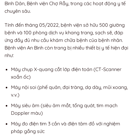
Bình Dân, Bệnh viện Chợ Rẫy, trong các hoạt động y tế
chuyên sâu.
Tính đến tháng 05/2022, bệnh viện sở hữu 500 giường
bệnh và 100 phòng dịch vụ khang trang, sạch sẽ, đáp
ứng đầy đủ nhu cầu khám chữa bệnh của bệnh nhân.
Bệnh viện An Bình còn trang bị nhiều thiết bị y tế hiện đại
như:
Máy chụp X-quang cắt lớp điện toán (CT-Scanner
xoắn ốc)
Máy nội soi (phế quản, đại tràng, dạ dày, mũi xoang,
v.v.)
Máy siêu âm (siêu âm mắt, tổng quát, tim mạch
Doppler màu)
Máy đo điện tim 3 cần và điện tâm đồ với nghiệm
pháp gắng sức