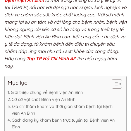
Bệnh viện An Bình
là một trong những cơ sở y tế uy tín
tại TP.HCM, nổi bật với đội ngũ bác sĩ giàu kinh nghiệm và
dịch vụ chăm sóc sức khỏe chất lượng cao. Với sứ mệnh
mang lại sự an tâm và hài lòng cho bệnh nhân, bệnh viện
không ngừng cải tiến cơ sở hạ tầng và trang thiết bị y tế
hiện đại. Bệnh viện An Bình cam kết cung cấp các dịch vụ
y tế đa dạng, từ khám bệnh đến điều trị chuyên sâu,
nhằm đáp ứng mọi nhu cầu sức khỏe của cộng đồng.
Hãy cùng
Top TP Hồ Chí Minh AZ
tìm hiểu ngay hôm
nay.
Mục lục
Giới thiệu chung về Bệnh viện An Bình
Cơ sở vật chất Bệnh viện An Bình
Địa chỉ thăm khám và thời gian khám bệnh tại Bệnh
viện An Bình
Cách đăng ký khám bệnh trực tuyến tại Bệnh viện An
Bình