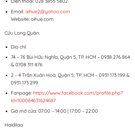
Điện thoại: 028 3855 5802
Email:
aihue2@yahoo.com
Website: aihue.com
Cửu Long Quán
Địa chỉ:
74 – 76 Bùi Hữu Nghĩa, Quận 5, TP. HCM – 0938 276 864
& 0708 311 876
2 – 4 Trần Xuân Hoà, Quận 5, TP. HCM – 0931 173 199 &
0931 173 299
Fanpage:
https://www.facebook.com/profile.php?
id=100064631624687
Giờ mở cửa: 07:00 – 14:00 | 17:00 – 22:00
Haidilao