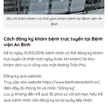
Địa chỉ thăm khám và thời gian khám bệnh tại Bệnh viện An
Bình
Cách đăng ký khám bệnh trực tuyến tại Bệnh
viện An Bình
Kể từ ngày 15/03/2018, bệnh nhân có thể đăng ký khám
trực tuyến (ít nhất một ngày trước khi khám) tại khu
khám dịch vụ ở cổng vào mặt đường Trần Phú.
Đăng ký qua website
Truy cập vào website https://www.benhvienanbinh.vn/,
điền đầy đủ thông tin và nhấn “Đăng ký”.
Lưu ý: Không đến trễ quá 30 phút so với lịch hẹn. Nếu trễ
quá, bệnh nhân cần đăng ký lại tại quầy tiếp nhận.