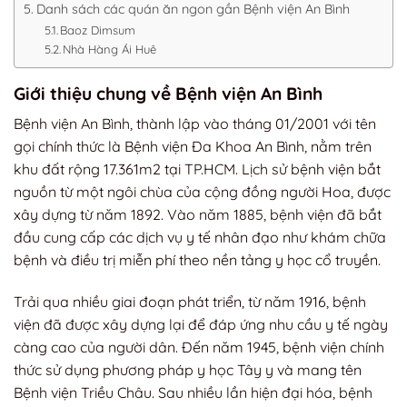
Danh sách các quán ăn ngon gần Bệnh viện An Bình
Baoz Dimsum
Nhà Hàng Ái Huê
Giới thiệu chung về Bệnh viện An Bình
Bệnh viện An Bình, thành lập vào tháng 01/2001 với tên
gọi chính thức là Bệnh viện Đa Khoa An Bình, nằm trên
khu đất rộng 17.361m2 tại TP.HCM. Lịch sử bệnh viện bắt
nguồn từ một ngôi chùa của cộng đồng người Hoa, được
xây dựng từ năm 1892. Vào năm 1885, bệnh viện đã bắt
đầu cung cấp các dịch vụ y tế nhân đạo như khám chữa
bệnh và điều trị miễn phí theo nền tảng y học cổ truyền.
Trải qua nhiều giai đoạn phát triển, từ năm 1916, bệnh
viện đã được xây dựng lại để đáp ứng nhu cầu y tế ngày
càng cao của người dân. Đến năm 1945, bệnh viện chính
thức sử dụng phương pháp y học Tây y và mang tên
Bệnh viện Triều Châu. Sau nhiều lần hiện đại hóa, bệnh