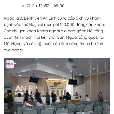
Chiều: 12h30 – 16h00
Ngoài giờ, Bệnh viện An Bình cung cấp dịch vụ khám
bệnh vào thứ Bảy với mức phí 150.000 đồng/lần khám.
Các chuyên khoa khám ngoài giờ bao gồm: Nội tổng
quát (tim mạch, nội tiết, v.v.), Sản, Ngoại tổng quát, Tai
Mũi Họng, và các kỹ thuật cận lâm sàng theo chỉ định
của bác sĩ.