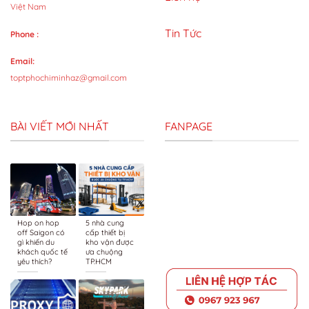
Việt Nam
Tin Tức
Phone :
Email:
toptphochiminhaz@gmail.com
BÀI VIẾT MỚI NHẤT
FANPAGE
Hop on hop
5 nhà cung
off Saigon có
cấp thiết bị
gì khiến du
kho vận được
khách quốc tế
ưa chuộng
yêu thích?
TP.HCM