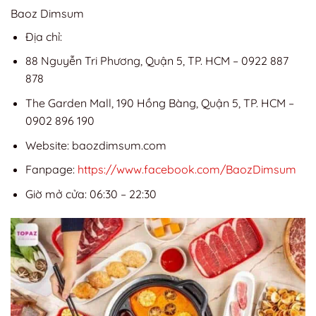
Baoz Dimsum
Địa chỉ:
88 Nguyễn Tri Phương, Quận 5, TP. HCM – 0922 887
878
The Garden Mall, 190 Hồng Bàng, Quận 5, TP. HCM –
0902 896 190
Website: baozdimsum.com
Fanpage:
https://www.facebook.com/BaozDimsum
Giờ mở cửa: 06:30 – 22:30