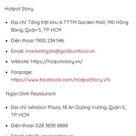
Hotpot Story
Địa chỉ: Tầng trệt khu A TTTM Garden Mall, 190 Hồng
Bàng, Quận 5, TP. HCM
Điện thoại: 1900 234 546
Email:
marketing.hn@goldsunfood.vn
Website: https://hotpotstory.vn/
Fanpage:
https://www.facebook.com/HotpotStory.VN
Ngan Dinh Restaurant
Địa chỉ: Windsor Plaza, 18 An Dương Vương, Quận 5,
TP. HCM
Điện thoại: 028 3830 8888
Email:
info@wmcprestige.vn