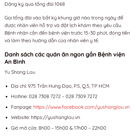
Đăng ký qua tổng đài 1068
Gọi tổng đài vào bất kỳ khung giờ nào trong ngày để
được nhân viên hỗ trợ và đặt lịch khám theo yêu cầu.
Bệnh nhân cần đến bệnh viện trước 15-30 phút, đóng tiền
và làm theo hướng dẫn của nhân viên y tế.
Danh sách các quán ăn ngon gần Bệnh viện
An Bình
Yu Shang Lou
Địa chỉ: 975 Trần Hưng Đạo, P.5, Q.5, TP HCM
Hotline: 028 7308 7272 – 028 7309 7272
Fanpage:
https://www.facebook.com/yushanglou.vn
Website: https://yushanglou.vn
Giờ mở cửa: 8h00 – 15h00 & 17h00 – 22h00