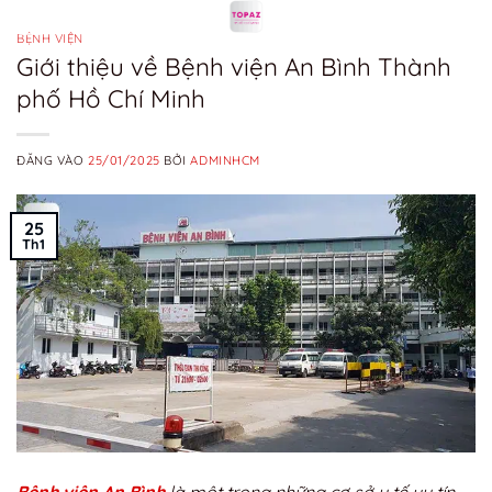
Bỏ
qua
BỆNH VIỆN
Giới thiệu về Bệnh viện An Bình Thành
nội
phố Hồ Chí Minh
dung
ĐĂNG VÀO
25/01/2025
BỞI
ADMINHCM
25
Th1