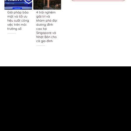
Giải pháp bảo
4 trải nghiệm
mật và tối ưu
giải trí và
hiệu suất công
khám phá đại
việc trên môi
dương đỉnh
trường số
cao tại
Singapore và
Nhật Bản cho
cả gia đình