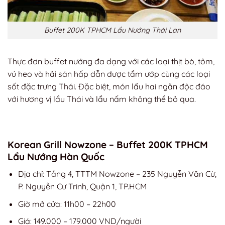
Buffet 200K TPHCM Lẩu Nướng Thái Lan
Thực đơn buffet nướng đa dạng với các loại thịt bò, tôm,
vú heo và hải sản hấp dẫn được tẩm ướp cùng các loại
sốt đặc trưng Thái. Đặc biệt, món lẩu hai ngăn độc đáo
với hương vị lẩu Thái và lẩu nấm không thể bỏ qua.
Korean Grill Nowzone – Buffet 200K TPHCM
Lẩu Nướng Hàn Quốc
Địa chỉ: Tầng 4, TTTM Nowzone – 235 Nguyễn Văn Cừ,
P. Nguyễn Cư Trinh, Quận 1, TP.HCM
Giờ mở cửa: 11h00 – 22h00
Giá: 149.000 – 179.000 VND/người