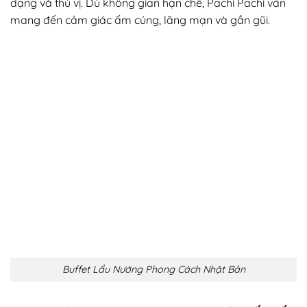
dạng và thú vị. Dù không gian hạn chế, Pachi Pachi vẫn
mang đến cảm giác ấm cúng, lãng mạn và gần gũi.
Buffet Lẩu Nướng Phong Cách Nhật Bản