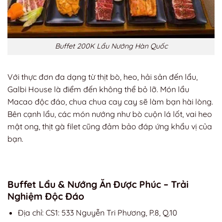
Buffet 200K Lẩu Nướng Hàn Quốc
Với thực đơn đa dạng từ thịt bò, heo, hải sản đến lẩu,
Galbi House là điểm đến không thể bỏ lỡ. Món lẩu
Macao độc đáo, chua chua cay cay sẽ làm bạn hài lòng.
Bên cạnh lẩu, các món nướng như bò cuộn lá lốt, vai heo
mật ong, thịt gà filet cũng đảm bảo đáp ứng khẩu vị của
bạn.
Buffet Lẩu & Nướng Ăn Được Phúc – Trải
Nghiệm Độc Đáo
Địa chỉ: CS1: 533 Nguyễn Tri Phương, P.8, Q.10