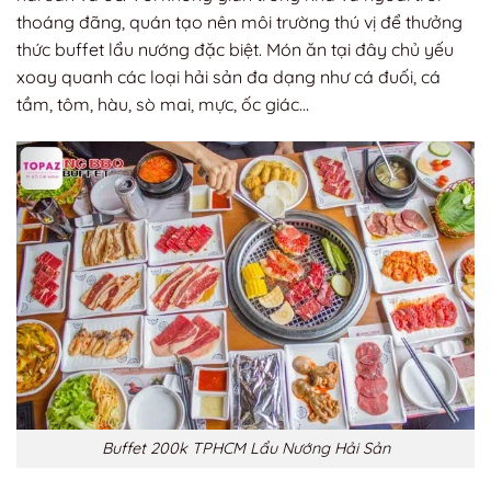
thoáng đãng, quán tạo nên môi trường thú vị để thưởng
thức buffet lẩu nướng đặc biệt. Món ăn tại đây chủ yếu
xoay quanh các loại hải sản đa dạng như cá đuối, cá
tầm, tôm, hàu, sò mai, mực, ốc giác…
Buffet 200k TPHCM Lẩu Nướng Hải Sản