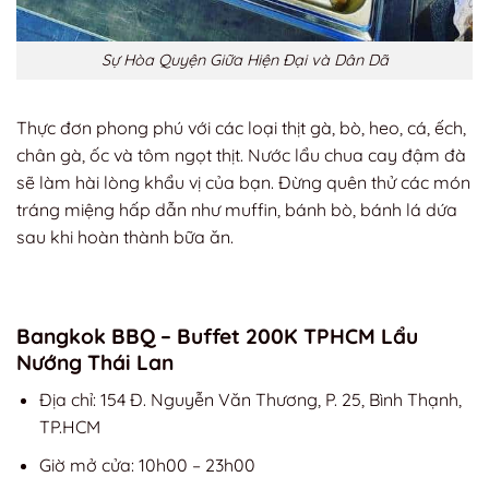
Sự Hòa Quyện Giữa Hiện Đại và Dân Dã
Thực đơn phong phú với các loại thịt gà, bò, heo, cá, ếch,
chân gà, ốc và tôm ngọt thịt. Nước lẩu chua cay đậm đà
sẽ làm hài lòng khẩu vị của bạn. Đừng quên thử các món
tráng miệng hấp dẫn như muffin, bánh bò, bánh lá dứa
sau khi hoàn thành bữa ăn.
Bangkok BBQ – Buffet 200K TPHCM Lẩu
Nướng Thái Lan
Địa chỉ: 154 Đ. Nguyễn Văn Thương, P. 25, Bình Thạnh,
TP.HCM
Giờ mở cửa: 10h00 – 23h00