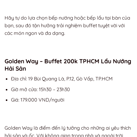
Hãy tự do lựa chọn bếp nướng hoặc bếp lẩu tại bàn của
bạn, sau đó tận hưởng trải nghiệm buffet tuyệt vời với
các món ngon và đa dạng.
Golden Way – Buffet 200k TPHCM Lẩu Nướng
Hải Sản
Địa chỉ: 19 Bùi Quang Là, P.12, Gò Vấp, TP.HCM
Giờ mở cửa: 15h30 – 23h30
Giá: 179.000 VND/người
Golden Way là điểm đến lý tưởng cho những ai yêu thích
hải sản và ốc. Với không gian trong nhà và ngoài trời