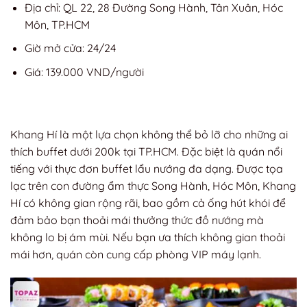
Địa chỉ: QL 22, 28 Đường Song Hành, Tân Xuân, Hóc
Môn, TP.HCM
Giờ mở cửa: 24/24
Giá: 139.000 VND/người
Khang Hí là một lựa chọn không thể bỏ lỡ cho những ai
thích buffet dưới 200k tại TP.HCM. Đặc biệt là quán nổi
tiếng với thực đơn buffet lẩu nướng đa dạng. Được tọa
lạc trên con đường ẩm thực Song Hành, Hóc Môn, Khang
Hí có không gian rộng rãi, bao gồm cả ống hút khói để
đảm bảo bạn thoải mái thưởng thức đồ nướng mà
không lo bị ám mùi. Nếu bạn ưa thích không gian thoải
mái hơn, quán còn cung cấp phòng VIP máy lạnh.