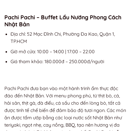
Pachi Pachi – Buffet Lẩu Nướng Phong Cách
Nhật Bản
Địa chỉ: 52 Mạc Đĩnh Chi, Phường Đa Kao, Quận 1,
TP.HCM
Giờ mở cửa: 10:00 – 14:00 | 17:00 – 22:00
Giá tham khảo: 180.000đ – 250.000đ/người
Pachi Pachi đưa bạn vào một hành trình ẩm thực độc
đáo đến Nhật Bản. Với menu phong phú, từ thịt bò, cá,
hải sản, thịt gà, đà điểu, cá sấu cho đến lòng bò, tất cả
được tinh tế chế biến để đảm bảo độ tươi ngon. Các món
ăn được tẩm ướp bằng các loại nước sốt Nhật Bản như
teriyaki, ngọt nhẹ, cay nồng, BBQ, tạo nên hương vị đa