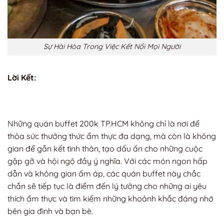
Sự Hài Hòa Trong Việc Kết Nối Mọi Người
Lời Kết:
Những quán buffet 200k TP.HCM không chỉ là nơi để
thỏa sức thưởng thức ẩm thực đa dạng, mà còn là không
gian để gắn kết tình thân, tạo dấu ấn cho những cuộc
gặp gỡ và hội ngộ đầy ý nghĩa. Với các món ngon hấp
dẫn và không gian ấm áp, các quán buffet này chắc
chắn sẽ tiếp tục là điểm đến lý tưởng cho những ai yêu
thích ẩm thực và tìm kiếm những khoảnh khắc đáng nhớ
bên gia đình và bạn bè.