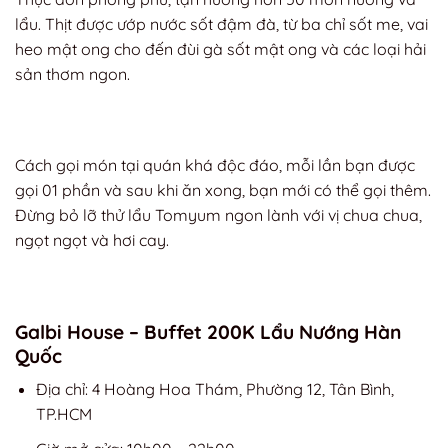
lẩu. Thịt được ướp nước sốt đậm đà, từ ba chỉ sốt me, vai
heo mật ong cho đến đùi gà sốt mật ong và các loại hải
sản thơm ngon.
Cách gọi món tại quán khá độc đáo, mỗi lần bạn được
gọi 01 phần và sau khi ăn xong, bạn mới có thể gọi thêm.
Đừng bỏ lỡ thử lẩu Tomyum ngon lành với vị chua chua,
ngọt ngọt và hơi cay.
Galbi House – Buffet 200K Lẩu Nướng Hàn
Quốc
Địa chỉ: 4 Hoàng Hoa Thám, Phường 12, Tân Bình,
TP.HCM