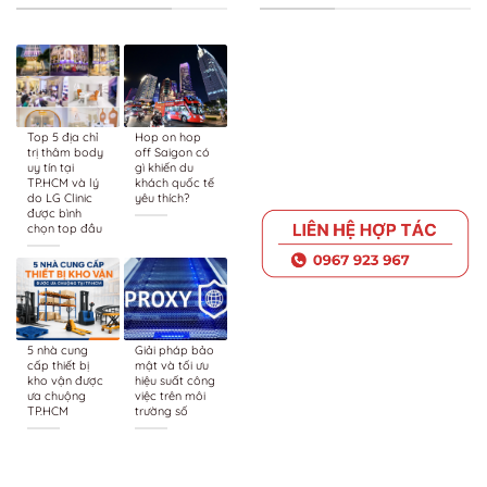
Top 5 địa chỉ
Hop on hop
trị thâm body
off Saigon có
uy tín tại
gì khiến du
TP.HCM và lý
khách quốc tế
do LG Clinic
yêu thích?
được bình
chọn top đầu
5 nhà cung
Giải pháp bảo
cấp thiết bị
mật và tối ưu
kho vận được
hiệu suất công
ưa chuộng
việc trên môi
TP.HCM
trường số