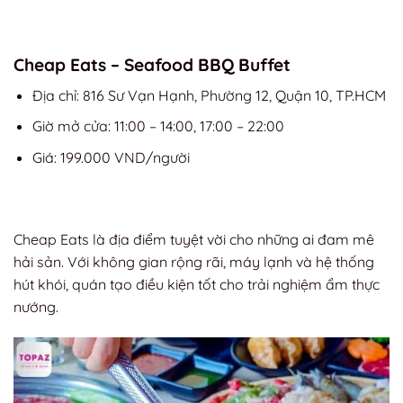
Cheap Eats – Seafood BBQ Buffet
Địa chỉ: 816 Sư Vạn Hạnh, Phường 12, Quận 10, TP.HCM
Giờ mở cửa: 11:00 – 14:00, 17:00 – 22:00
Giá: 199.000 VND/người
Cheap Eats là địa điểm tuyệt vời cho những ai đam mê
hải sản. Với không gian rộng rãi, máy lạnh và hệ thống
hút khói, quán tạo điều kiện tốt cho trải nghiệm ẩm thực
nướng.