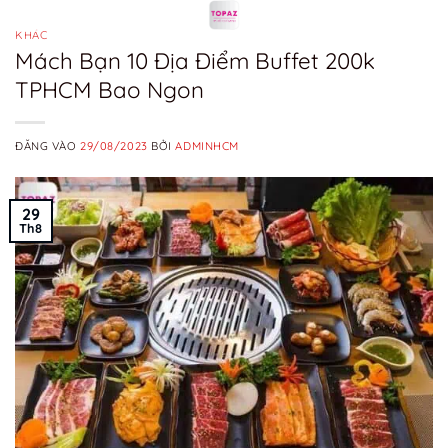
Bỏ
qua
KHÁC
Mách Bạn 10 Địa Điểm Buffet 200k
nội
TPHCM Bao Ngon
dung
ĐĂNG VÀO
29/08/2023
BỞI
ADMINHCM
29
Th8