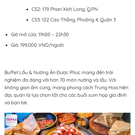
CS2: 179 Phan Xích Long, Q.PN
CS3: 122 Cao Thắng, Phường 4, Quận 3
Giờ mở cửa: 11h00 – 22h30
Giá: 199.000 VND/người
Buffet Lẩu & Nướng Ăn Được Phúc mang đến trải
nghiệm đa dạng với hơn 70 món nướng và lẩu. Với
không gian ấm cúng, mang phong cách Trung Hoa hiện
đại, quán là lựa chọn tốt cho các buổi sum họp gia đình
và bạn bè.