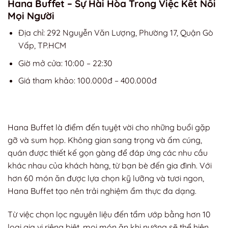
Hana Buffet – Sự Hài Hòa Trong Việc Kết Nối
Mọi Người
Địa chỉ: 292 Nguyễn Văn Lượng, Phường 17, Quận Gò
Vấp, TP.HCM
Giờ mở cửa: 10:00 – 22:30
Giá tham khảo: 100.000đ – 400.000đ
Hana Buffet là điểm đến tuyệt vời cho những buổi gặp
gỡ và sum họp. Không gian sang trọng và ấm cúng,
quán được thiết kế gọn gàng để đáp ứng các nhu cầu
khác nhau của khách hàng, từ bạn bè đến gia đình. Với
hơn 60 món ăn được lựa chọn kỹ lưỡng và tươi ngon,
Hana Buffet tạo nên trải nghiệm ẩm thực đa dạng.
Từ việc chọn lọc nguyên liệu đến tẩm ướp bằng hơn 10
loại gia vị riêng biệt, mọi món ăn khi nướng sẽ thể hiện