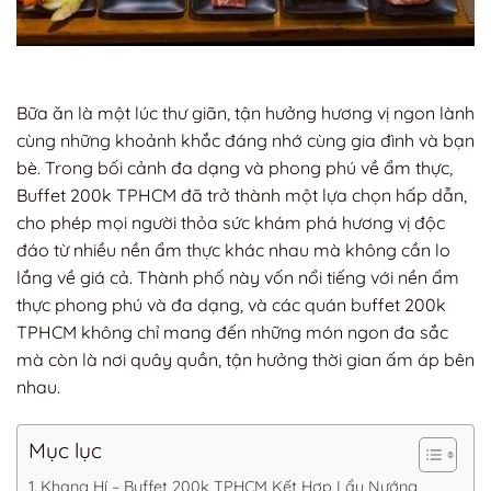
Bữa ăn là một lúc thư giãn, tận hưởng hương vị ngon lành
cùng những khoảnh khắc đáng nhớ cùng gia đình và bạn
bè. Trong bối cảnh đa dạng và phong phú về ẩm thực,
Buffet 200k TPHCM đã trở thành một lựa chọn hấp dẫn,
cho phép mọi người thỏa sức khám phá hương vị độc
đáo từ nhiều nền ẩm thực khác nhau mà không cần lo
lắng về giá cả. Thành phố này vốn nổi tiếng với nền ẩm
thực phong phú và đa dạng, và các quán buffet 200k
TPHCM không chỉ mang đến những món ngon đa sắc
mà còn là nơi quây quần, tận hưởng thời gian ấm áp bên
nhau.
Mục lục
Khang Hí – Buffet 200k TPHCM Kết Hợp Lẩu Nướng