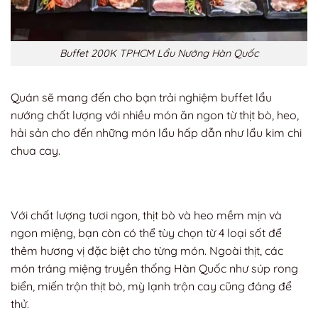
Buffet 200K TPHCM Lẩu Nướng Hàn Quốc
Quán sẽ mang đến cho bạn trải nghiệm buffet lẩu
nướng chất lượng với nhiều món ăn ngon từ thịt bò, heo,
hải sản cho đến những món lẩu hấp dẫn như lẩu kim chi
chua cay.
Với chất lượng tươi ngon, thịt bò và heo mềm mịn và
ngon miệng, bạn còn có thể tùy chọn từ 4 loại sốt để
thêm hương vị đặc biệt cho từng món. Ngoài thịt, các
món tráng miệng truyền thống Hàn Quốc như súp rong
biển, miến trộn thịt bò, mỳ lạnh trộn cay cũng đáng để
thử.