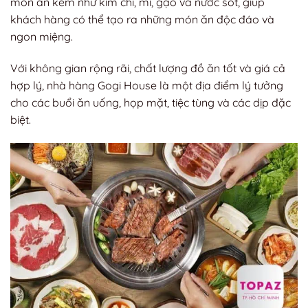
món ăn kèm như kim chi, mì, gạo và nước sốt, giúp
khách hàng có thể tạo ra những món ăn độc đáo và
ngon miệng.
Với không gian rộng rãi, chất lượng đồ ăn tốt và giá cả
hợp lý, nhà hàng Gogi House là một địa điểm lý tưởng
cho các buổi ăn uống, họp mặt, tiệc tùng và các dịp đặc
biệt.