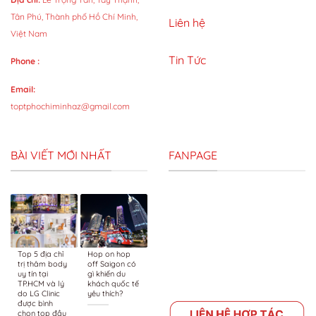
Tân Phú, Thành phố Hồ Chí Minh,
Liên hệ
Việt Nam
Tin Tức
Phone :
Email:
toptphochiminhaz@gmail.com
BÀI VIẾT MỚI NHẤT
FANPAGE
Top 5 địa chỉ
Hop on hop
trị thâm body
off Saigon có
uy tín tại
gì khiến du
TP.HCM và lý
khách quốc tế
do LG Clinic
yêu thích?
được bình
chọn top đầu