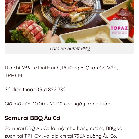
Lâm Bô Buffet BBQ
Địa chỉ: 236 Lê Đại Hành, Phường 6, Quận Gò Vấp,
TP.HCM
Số điện thoại: 0961 822 382
Giờ mở cửa: 10:00 – 22:00 các ngày trong tuần
Samurai BBQ Âu Cơ
Samurai BBQ Âu Cơ là một nhà hàng nướng BBQ và
sushi tại TP.HCM, với địa chỉ tại 756A đường Âu Cơ,