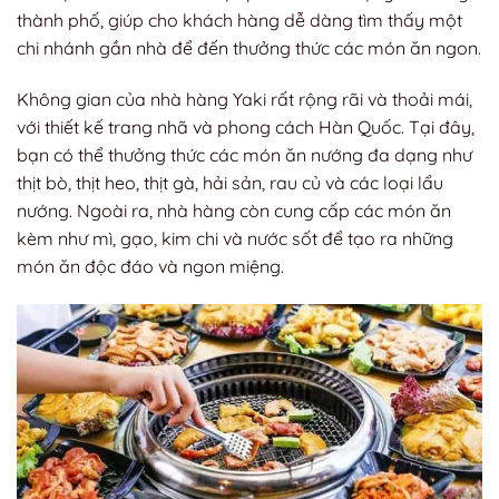
thành phố, giúp cho khách hàng dễ dàng tìm thấy một
chi nhánh gần nhà để đến thưởng thức các món ăn ngon.
Không gian của nhà hàng Yaki rất rộng rãi và thoải mái,
với thiết kế trang nhã và phong cách Hàn Quốc. Tại đây,
bạn có thể thưởng thức các món ăn nướng đa dạng như
thịt bò, thịt heo, thịt gà, hải sản, rau củ và các loại lẩu
nướng. Ngoài ra, nhà hàng còn cung cấp các món ăn
kèm như mì, gạo, kim chi và nước sốt để tạo ra những
món ăn độc đáo và ngon miệng.