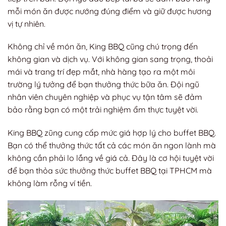
mỗi món ăn được nướng đúng điểm và giữ được hương
vị tự nhiên.
Không chỉ về món ăn, King BBQ cũng chú trọng đến
không gian và dịch vụ. Với không gian sang trọng, thoải
mái và trang trí đẹp mắt, nhà hàng tạo ra một môi
trường lý tưởng để bạn thưởng thức bữa ăn. Đội ngũ
nhân viên chuyên nghiệp và phục vụ tận tâm sẽ đảm
bảo rằng bạn có một trải nghiệm ẩm thực tuyệt vời.
King BBQ zũng cung cấp mức giá hợp lý cho buffet BBQ.
Bạn có thể thưởng thức tất cả các món ăn ngon lành mà
không cần phải lo lắng về giá cả. Đây là cơ hội tuyệt vời
để bạn thỏa sức thưởng thức buffet BBQ tại TPHCM mà
không làm rỗng ví tiền.