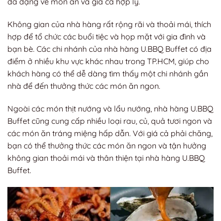
đa dạng về món ăn và giá cả hợp lý.
Không gian của nhà hàng rất rộng rãi và thoải mái, thích
hợp để tổ chức các buổi tiệc và họp mặt với gia đình và
bạn bè. Các chi nhánh của nhà hàng U.BBQ Buffet có địa
điểm ở nhiều khu vực khác nhau trong TP.HCM, giúp cho
khách hàng có thể dễ dàng tìm thấy một chi nhánh gần
nhà để đến thưởng thức các món ăn ngon.
Ngoài các món thịt nướng và lẩu nướng, nhà hàng U.BBQ
Buffet cũng cung cấp nhiều loại rau, củ, quả tươi ngon và
các món ăn tráng miệng hấp dẫn. Với giá cả phải chăng,
bạn có thể thưởng thức các món ăn ngon và tận hưởng
không gian thoải mái và thân thiện tại nhà hàng U.BBQ
Buffet.