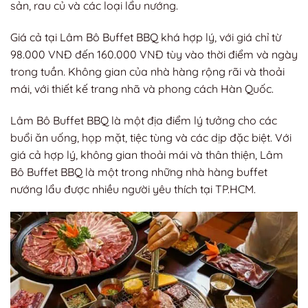
sản, rau củ và các loại lẩu nướng.
Giá cả tại Lâm Bô Buffet BBQ khá hợp lý, với giá chỉ từ
98.000 VNĐ đến 160.000 VNĐ tùy vào thời điểm và ngày
trong tuần. Không gian của nhà hàng rộng rãi và thoải
mái, với thiết kế trang nhã và phong cách Hàn Quốc.
Lâm Bô Buffet BBQ là một địa điểm lý tưởng cho các
buổi ăn uống, họp mặt, tiệc tùng và các dịp đặc biệt. Với
giá cả hợp lý, không gian thoải mái và thân thiện, Lâm
Bô Buffet BBQ là một trong những nhà hàng buffet
nướng lẩu được nhiều người yêu thích tại TP.HCM.