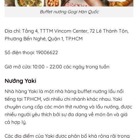
Buffet nướng Gogi Hàn Quốc
Địa chỉ: Tầng 4, TTTM Vincom Center, 72 Lê Thánh Tôn,
Phường Bến Nghé, Quận 1, TP.HCM
Số điện thoại: 19006622
Giờ mở cửa: 10:00 – 22:00 các ngày trong tuần
Nướng Yaki
Nhà hàng Yaki là một nhà hàng buffet nướng lẩu nổi
tiếng tại TP.HCM, với nhiều chi nhánh khác nhau. Yaki
chuyên cung cấp các món thịt nướng và lẩu nướng, được
nhiều người yêu thích bởi sự đa dạng về món ăn và giá
cả hợp lý.
Các địa điểm của Yaki được phân bố khá rộng rãi trong