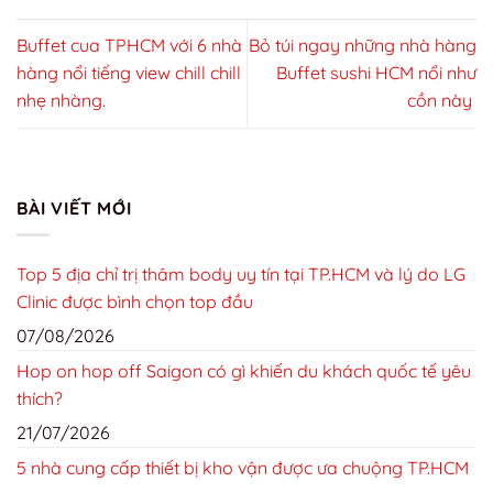
Buffet cua TPHCM với 6 nhà
Bỏ túi ngay những nhà hàng
hàng nổi tiếng view chill chill
Buffet sushi HCM nổi như
nhẹ nhàng.
cồn này
BÀI VIẾT MỚI
Top 5 địa chỉ trị thâm body uy tín tại TP.HCM và lý do LG
Clinic được bình chọn top đầu
07/08/2026
Hop on hop off Saigon có gì khiến du khách quốc tế yêu
thích?
21/07/2026
5 nhà cung cấp thiết bị kho vận được ưa chuộng TP.HCM