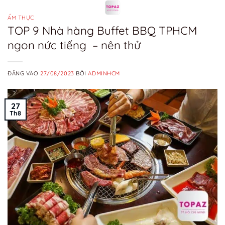
Bỏ
qua
ẨM THỰC
TOP 9 Nhà hàng Buffet BBQ TPHCM
nội
ngon nức tiếng – nên thử
dung
ĐĂNG VÀO
27/08/2023
BỞI
ADMINHCM
27
Th8