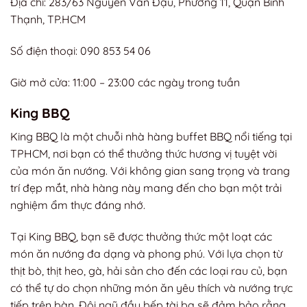
Địa chỉ: 283/63 Nguyễn Văn Đậu, Phường 11, Quận Bình
Thạnh, TP.HCM
Số điện thoại: 090 853 54 06
Giờ mở cửa: 11:00 – 23:00 các ngày trong tuần
King BBQ
King BBQ là một chuỗi nhà hàng buffet BBQ nổi tiếng tại
TPHCM, nơi bạn có thể thưởng thức hương vị tuyệt vời
của món ăn nướng. Với không gian sang trọng và trang
trí đẹp mắt, nhà hàng này mang đến cho bạn một trải
nghiệm ẩm thực đáng nhớ.
Tại King BBQ, bạn sẽ được thưởng thức một loạt các
món ăn nướng đa dạng và phong phú. Với lựa chọn từ
thịt bò, thịt heo, gà, hải sản cho đến các loại rau củ, bạn
có thể tự do chọn những món ăn yêu thích và nướng trực
tiếp trên bàn. Đội ngũ đầu bếp tài ba sẽ đảm bảo rằng