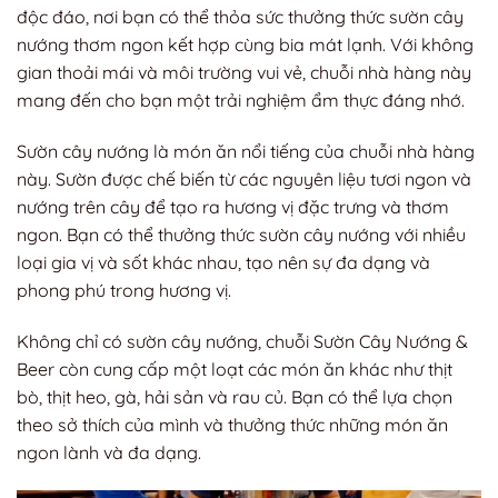
độc đáo, nơi bạn có thể thỏa sức thưởng thức sườn cây
nướng thơm ngon kết hợp cùng bia mát lạnh. Với không
gian thoải mái và môi trường vui vẻ, chuỗi nhà hàng này
mang đến cho bạn một trải nghiệm ẩm thực đáng nhớ.
Sườn cây nướng là món ăn nổi tiếng của chuỗi nhà hàng
này. Sườn được chế biến từ các nguyên liệu tươi ngon và
nướng trên cây để tạo ra hương vị đặc trưng và thơm
ngon. Bạn có thể thưởng thức sườn cây nướng với nhiều
loại gia vị và sốt khác nhau, tạo nên sự đa dạng và
phong phú trong hương vị.
Không chỉ có sườn cây nướng, chuỗi Sườn Cây Nướng &
Beer còn cung cấp một loạt các món ăn khác như thịt
bò, thịt heo, gà, hải sản và rau củ. Bạn có thể lựa chọn
theo sở thích của mình và thưởng thức những món ăn
ngon lành và đa dạng.