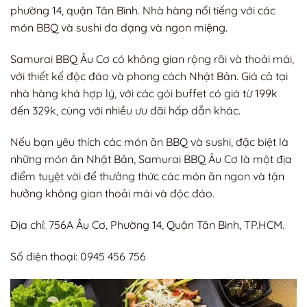
phường 14, quận Tân Bình. Nhà hàng nổi tiếng với các
món BBQ và sushi đa dạng và ngon miệng.
Samurai BBQ Âu Cơ có không gian rộng rãi và thoải mái,
với thiết kế độc đáo và phong cách Nhật Bản. Giá cả tại
nhà hàng khá hợp lý, với các gói buffet có giá từ 199k
đến 329k, cùng với nhiều ưu đãi hấp dẫn khác.
Nếu bạn yêu thích các món ăn BBQ và sushi, đặc biệt là
những món ăn Nhật Bản, Samurai BBQ Âu Cơ là một địa
điểm tuyệt vời để thưởng thức các món ăn ngon và tận
hưởng không gian thoải mái và độc đáo.
Địa chỉ: 756A Âu Cơ, Phường 14, Quận Tân Bình, TP.HCM.
Số điện thoại: 0945 456 756