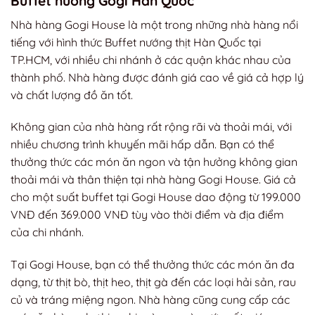
Buffet nướng Gogi Hàn Quốc
Nhà hàng Gogi House là một trong những nhà hàng nổi
tiếng với hình thức Buffet nướng thịt Hàn Quốc tại
TP.HCM, với nhiều chi nhánh ở các quận khác nhau của
thành phố. Nhà hàng được đánh giá cao về giá cả hợp lý
và chất lượng đồ ăn tốt.
Không gian của nhà hàng rất rộng rãi và thoải mái, với
nhiều chương trình khuyến mãi hấp dẫn. Bạn có thể
thưởng thức các món ăn ngon và tận hưởng không gian
thoải mái và thân thiện tại nhà hàng Gogi House. Giá cả
cho một suất buffet tại Gogi House dao động từ 199.000
VNĐ đến 369.000 VNĐ tùy vào thời điểm và địa điểm
của chi nhánh.
Tại Gogi House, bạn có thể thưởng thức các món ăn đa
dạng, từ thịt bò, thịt heo, thịt gà đến các loại hải sản, rau
củ và tráng miệng ngon. Nhà hàng cũng cung cấp các