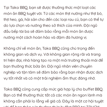
Tại Taka BBQ, bạn sẽ được thưởng thức một loạt các
món ăn BBQ tuyệt vời. Từ các món thịt nướng như thịt bò,
thịt heo, gà, hải sản cho đến các loại rau củ, bạn có thể tự
do lựa chọn và nướng theo sở thích của mình. Đội ngũ
đầu bếp tài ba sẽ đảm bảo rằng mỗi món ăn được
nướng một cách hoàn hảo và đậm đà hương vị.
Không chỉ về món ăn, Taka BBQ cũng chú trọng đến
không gian và dịch vụ. Với không gian rộng rãi và trang
trí hiện đại, nhà hàng tạo ra một môi trường thoải mái để
bạn thưởng thức bữa ăn. Đội ngũ nhân viên chuyên
nghiệp và tận tâm sẽ đảm bảo rằng bạn nhận được dịch
vụ tốt nhất và có một trải nghiệm ẩm thực đáng nhớ.
Taka BBQ cũng cung cấp mức giá hợp lý cho buffet BBQ.
Bạn có thể thưởng thức tất cả các món ăn ngon lành mà
không cần phải lo lắng về giá cả. Đây là một cơ hội tuyệt
vời để bạn thỏa sức thưởng thức buffet BBQ tại TPHCM