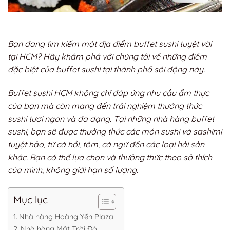
Bạn đang tìm kiếm một địa điểm buffet sushi tuyệt vời
tại HCM? Hãy khám phá với chúng tôi về những điểm
đặc biệt của buffet sushi tại thành phố sôi động này.
Buffet sushi HCM không chỉ đáp ứng nhu cầu ẩm thực
của bạn mà còn mang đến trải nghiệm thưởng thức
sushi tươi ngon và đa dạng. Tại những nhà hàng buffet
sushi, bạn sẽ được thưởng thức các món sushi và sashimi
tuyệt hảo, từ cá hồi, tôm, cá ngừ đến các loại hải sản
khác. Bạn có thể lựa chọn và thưởng thức theo sở thích
của mình, không giới hạn số lượng.
Mục lục
Nhà hàng Hoàng Yến Plaza
Nhà hàng Mặt Trời Đỏ