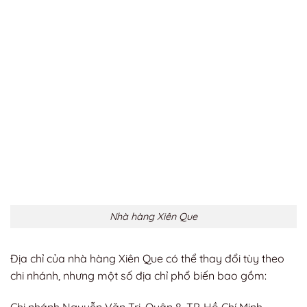
Nhà hàng Xiên Que
Địa chỉ của nhà hàng Xiên Que có thể thay đổi tùy theo
chi nhánh, nhưng một số địa chỉ phổ biến bao gồm: