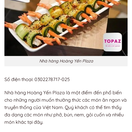
Nhà hàng Hoàng Yến Plaza
Số điện thoại: 0302278717-025
Nhà hàng Hoàng Yến Plaza là một điểm đến phổ biến
cho những người muốn thưởng thức các món ăn ngon và
truyền thống của Việt Nam. Quý khách có thể tìm thấy
đa dạng các món như phở, bún, nem, gỏi cuốn và nhiều
món khác tại đây.