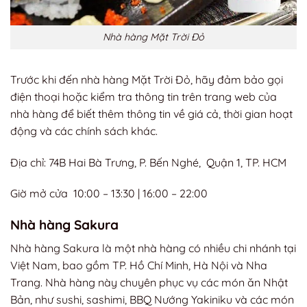
Nhà hàng Mặt Trời Đỏ
Trước khi đến nhà hàng Mặt Trời Đỏ, hãy đảm bảo gọi
điện thoại hoặc kiểm tra thông tin trên trang web của
nhà hàng để biết thêm thông tin về giá cả, thời gian hoạt
động và các chính sách khác.
Địa chỉ: 74B Hai Bà Trưng, P. Bến Nghé, Quận 1, TP. HCM
Giờ mở cửa 10:00 – 13:30 | 16:00 – 22:00
Nhà hàng Sakura
Nhà hàng Sakura là một nhà hàng có nhiều chi nhánh tại
Việt Nam, bao gồm TP. Hồ Chí Minh, Hà Nội và Nha
Trang. Nhà hàng này chuyên phục vụ các món ăn Nhật
Bản, như sushi, sashimi, BBQ Nướng Yakiniku và các món