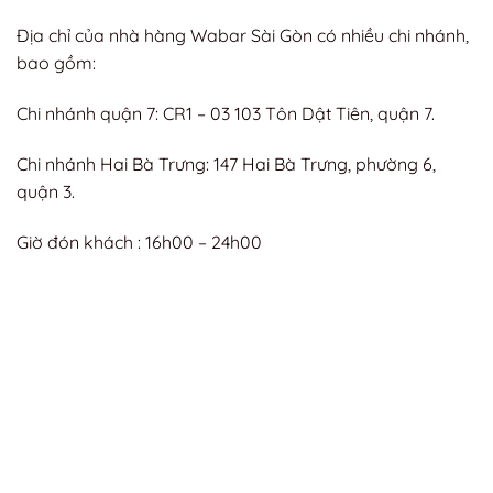
Địa chỉ của nhà hàng Wabar Sài Gòn có nhiều chi nhánh,
bao gồm:
Chi nhánh quận 7: CR1 – 03 103 Tôn Dật Tiên, quận 7.
Chi nhánh Hai Bà Trưng: 147 Hai Bà Trưng, phường 6,
quận 3.
Giờ đón khách : 16h00 – 24h00