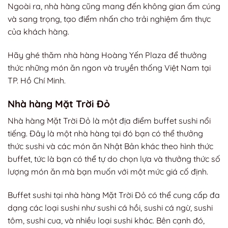
Ngoài ra, nhà hàng cũng mang đến không gian ấm cúng
và sang trọng, tạo điểm nhấn cho trải nghiệm ẩm thực
của khách hàng.
Hãy ghé thăm nhà hàng Hoàng Yến Plaza để thưởng
thức những món ăn ngon và truyền thống Việt Nam tại
TP. Hồ Chí Minh.
Nhà hàng Mặt Trời Đỏ
Nhà hàng Mặt Trời Đỏ là một địa điểm buffet sushi nổi
tiếng. Đây là một nhà hàng tại đó bạn có thể thưởng
thức sushi và các món ăn Nhật Bản khác theo hình thức
buffet, tức là bạn có thể tự do chọn lựa và thưởng thức số
lượng món ăn mà bạn muốn với một mức giá cố định.
Buffet sushi tại nhà hàng Mặt Trời Đỏ có thể cung cấp đa
dạng các loại sushi như sushi cá hồi, sushi cá ngừ, sushi
tôm, sushi cua, và nhiều loại sushi khác. Bên cạnh đó,