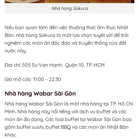
Nhà hàng Sakura
Nếu bạn quan tâm đến việc thưởng thức ẩm thực Nhật
Bản, nhà hàng Sakura là một lựa chọn tuyệt vời để trải
nghiệm các món ăn độc đáo và truyền thống của đất
nước này.
Địa chỉ: 505 Sư Vạn Hạnh, Quận 10, TP. HCM
Giờ mở cửa 11:00 – 22:30
Nhà hàng Wabar Sài Gòn
Nhà hàng Wabar Sài Gòn là một nhà hàng tại TP. Hồ Chí
Minh. Nhà hàng này nổi tiếng với dịch vụ buffet và các
món ăn đa dạng. Các loại buffet tại Wabar Sài Gòn bao
gồm buffet sushi, buffet BBQ và các món ăn Nhật Bản
khác.