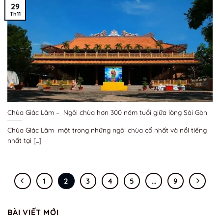
29
Th11
Chùa Giác Lâm – Ngôi chùa hơn 300 năm tuổi giữa lòng Sài Gòn
Chùa Giác Lâm một trong những ngôi chùa cổ nhất và nổi tiếng
nhất tại [...]
1
2
3
4
5
…
9
BÀI VIẾT MỚI