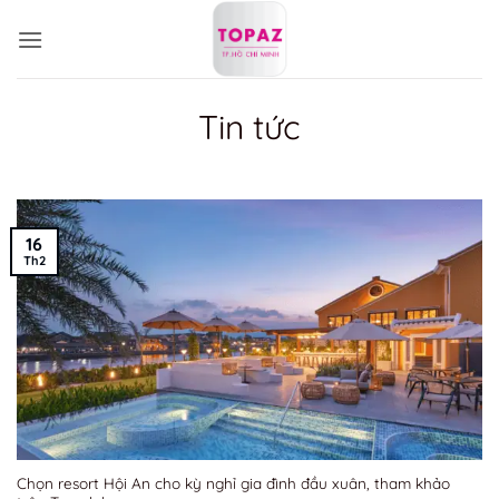
Bỏ
qua
nội
dung
Tin tức
16
Th2
Chọn resort Hội An cho kỳ nghỉ gia đình đầu xuân, tham khảo