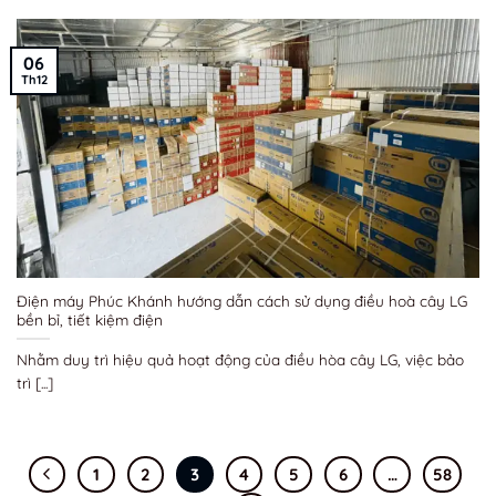
06
Th12
Điện máy Phúc Khánh hướng dẫn cách sử dụng điều hoà cây LG
bền bỉ, tiết kiệm điện
Nhằm duy trì hiệu quả hoạt động của điều hòa cây LG, việc bảo
trì [...]
1
2
3
4
5
6
…
58