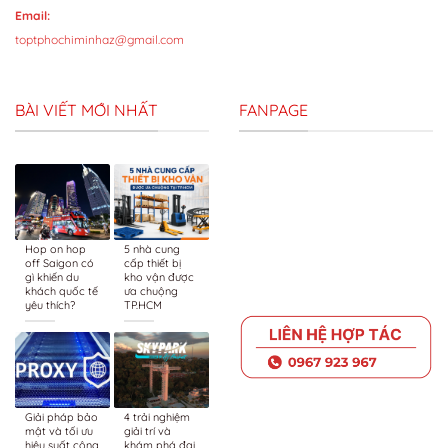
Email:
toptphochiminhaz@gmail.com
BÀI VIẾT MỚI NHẤT
FANPAGE
Hop on hop
5 nhà cung
off Saigon có
cấp thiết bị
gì khiến du
kho vận được
khách quốc tế
ưa chuộng
yêu thích?
TP.HCM
Giải pháp bảo
4 trải nghiệm
mật và tối ưu
giải trí và
hiệu suất công
khám phá đại